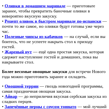
•
Оливки в домашнем маринаде
— приготовьте
заранее, чтобы превратить баночные оливки в
невероятно вкусную закуску.
•
Рецепт оливок в быстром маринаде по-испански
—
почти то же самое, но оливки будут готовы уже через
час.
•
Полезные чипсы из кабачков
— на случай, если вы
боитесь, что не успеете накрыть стол к приходу
гостей.
•
Жареный нут
— ещё одна простая закуска, которая
сдержит наступление гостей и домашних, пока вы
накрываете стол.
Более весомые овощные закуски
для встречи Нового
года можно приготовить заранее и охладить.
•
Овощной террин
— гвоздь новогодней программы,
самая праздничная овощная закуска.
•
Айвар
— до неприличия вкусная сербская закуска из
сладких перцев.
•
Запечённые перцы с соусом тоннато
— мой лучший