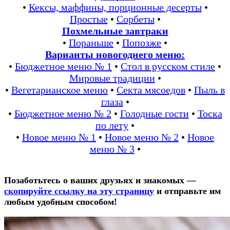
•
Кексы, маффины, порционные десерты
•
Простые
•
Сорбеты
•
Похмельные завтраки
•
Пораньше
•
Попозже
•
Варианты новогоднего меню:
•
Бюджетное меню № 1
•
Стол в русском стиле
•
Мировые традиции
•
•
Вегетарианское меню
•
Секта мясоедов
•
Пыль в
глаза
•
•
Бюджетное меню № 2
•
Голодные гости
•
Тоска
по лету
•
•
Новое меню № 1
•
Новое меню № 2
•
Новое
меню № 3
•
Позаботьтесь о ваших друзьях и знакомых —
скопируйте ссылку на эту страницу
и отправьте им
любым удобным способом!