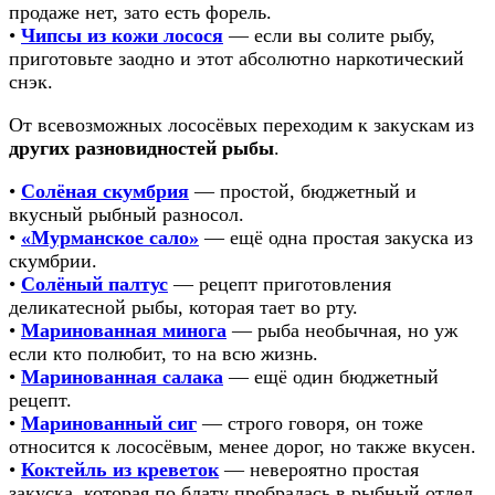
продаже нет, зато есть форель.
•
Чипсы из кожи лосося
— если вы солите рыбу,
приготовьте заодно и этот абсолютно наркотический
снэк.
От всевозможных лососёвых переходим к закускам из
других разновидностей рыбы
.
•
Солёная скумбрия
— простой, бюджетный и
вкусный рыбный разносол.
•
«Мурманское сало»
— ещё одна простая закуска из
скумбрии.
•
Солёный палтус
— рецепт приготовления
деликатесной рыбы, которая тает во рту.
•
Маринованная минога
— рыба необычная, но уж
если кто полюбит, то на всю жизнь.
•
Маринованная салака
— ещё один бюджетный
рецепт.
•
Маринованный сиг
— строго говоря, он тоже
относится к лососёвым, менее дорог, но также вкусен.
•
Коктейль из креветок
— невероятно простая
закуска, которая по блату пробралась в рыбный отдел.