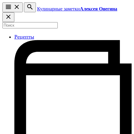
Кулинарные заметки
Алексея Онегина
Рецепты