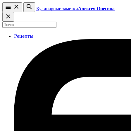
Кулинарные заметки
Алексея Онегина
Рецепты