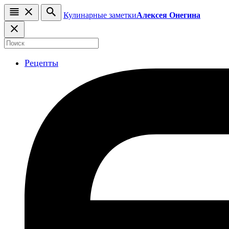
Кулинарные заметки
Алексея Онегина
Рецепты