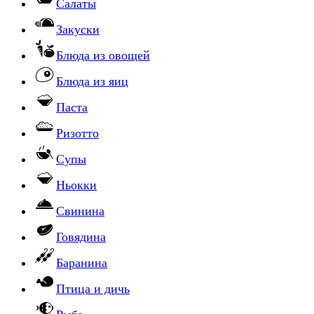
Салаты
Закуски
Блюда из овощей
Блюда из яиц
Паста
Ризотто
Супы
Ньокки
Свинина
Говядина
Баранина
Птица и дичь