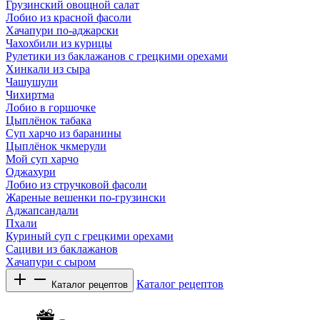
Грузинский овощной салат
Лобио из красной фасоли
Хачапури по-аджарски
Чахохбили из курицы
Рулетики из баклажанов с грецкими орехами
Хинкали из сыра
Чашушули
Чихиртма
Лобио в горшочке
Цыплёнок табака
Суп харчо из баранины
Цыплёнок чкмерули
Мой суп харчо
Оджахури
Лобио из стручковой фасоли
Жареные вешенки по-грузински
Аджапсандали
Пхали
Куриный суп с грецкими орехами
Сациви из баклажанов
Хачапури с сыром
Каталог рецептов
Каталог рецептов