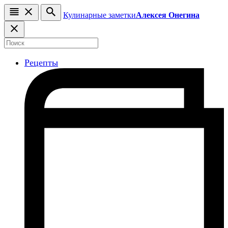
Кулинарные заметки
Алексея Онегина
Рецепты