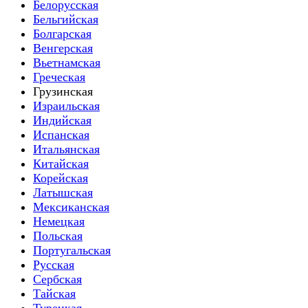
Белорусская
Бельгийская
Болгарская
Венгерская
Вьетнамская
Греческая
Грузинская
Израильская
Индийская
Испанская
Итальянская
Китайская
Корейская
Латышская
Мексиканская
Немецкая
Польская
Португальская
Русская
Сербская
Тайская