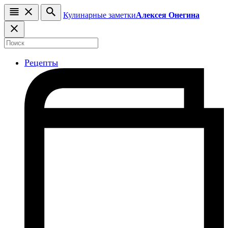
Кулинарные заметки
Алексея Онегина
Рецепты