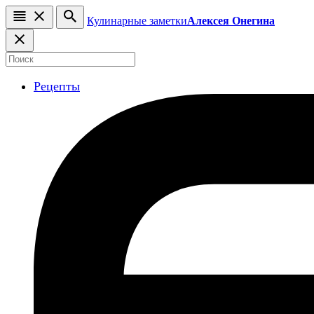
Кулинарные заметки
Алексея Онегина
Рецепты