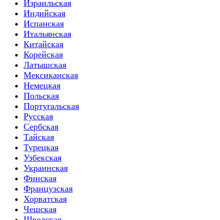
Израильская
Индийская
Испанская
Итальянская
Китайская
Корейская
Латышская
Мексиканская
Немецкая
Польская
Португальская
Русская
Сербская
Тайская
Турецкая
Узбекская
Украинская
Финская
Французская
Хорватская
Чешская
Шведская