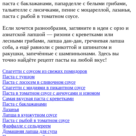
паста с баклажанами, папарделле с белыми грибами,
тальятелле с лисичками, пенне с моцареллой, лазанья,
паста с рыбой в томатном соусе.
Если хочется разнообразия, загляните в идеи с орзо и
азиатской лапшой — ризони с креветками или
лесными грибами, лапша дан-дан, гречневая лапша
соба, а ещё равиоли с рикоттой и шпинатом и
ракушки, запечённые с шампиньонами. Здесь вы
точно найдёте рецепт пасты на любой вкус!
Спагетти с соусом из свежих помидоров
Паста с тунцом
Паста с лососем в сливочном соусе
Спагетти с мидиями в пикантном соусе
Паста в томатном соусе с анчоусами и изюмом
Самая вкусная паста с креветками
Паста с баклажанами
Лазанья
Лапша в кунжутном соусе
Паста с рыбой в томатном соусе
Фарфалле с сельдереем
Домашняя лапша для супа