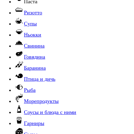
Паста
Ризотто
Супы
Ньокки
Свинина
Говядина
Баранина
Птица и дичь
Рыба
Морепродукты
Соусы и блюда с ними
Гарниры