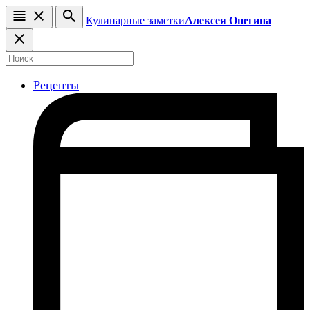
Кулинарные заметки
Алексея Онегина
Рецепты