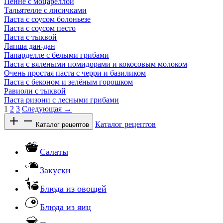
Пенне с моцареллой
Тальятелле с лисичками
Паста с соусом болоньезе
Паста с соусом песто
Паста с тыквой
Лапша дан-дан
Папарделле с белыми грибами
Паста с вялеными помидорами и кокосовым молоком
Очень простая паста с черри и базиликом
Паста с беконом и зелёным горошком
Равиоли с тыквой
Паста ризони с лесными грибами
1
2
3
Следующая →
Каталог рецептов
Каталог рецептов
Салаты
Закуски
Блюда из овощей
Блюда из яиц