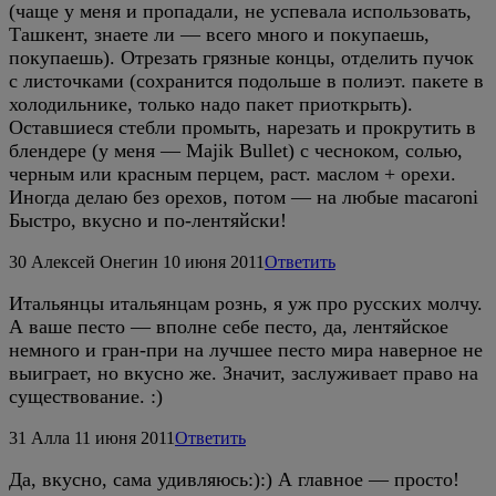
(чаще у меня и пропадали, не успевала использовать,
Ташкент, знаете ли — всего много и покупаешь,
покупаешь). Отрезать грязные концы, отделить пучок
с листочками (сохранится подольше в полиэт. пакете в
холодильнике, только надо пакет приоткрыть).
Оставшиеся стебли промыть, нарезать и прокрутить в
блендере (у меня — Majik Bullet) с чесноком, солью,
черным или красным перцем, раст. маслом + орехи.
Иногда делаю без орехов, потом — на любые macaroni
Быстро, вкусно и по-лентяйски!
30
Алексей Онегин
10 июня 2011
Ответить
Итальянцы итальянцам рознь, я уж про русских молчу.
А ваше песто — вполне себе песто, да, лентяйское
немного и гран-при на лучшее песто мира наверное не
выиграет, но вкусно же. Значит, заслуживает право на
существование. :)
31
Алла
11 июня 2011
Ответить
Да, вкусно, сама удивляюсь:):) А главное — просто!