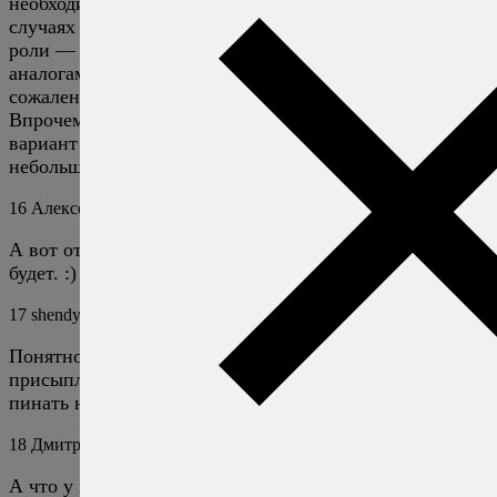
необходимости подойти к холодильнику, но во многих
случаях — там, где пармезан не играет критической
роли — его можно заменить прибалтийскими
аналогами, если знать, как и что выбирать. К
сожалению, песто к таким блюдам не относится.
Впрочем, если найти его сложно, но можно — есть
вариант закупиться про запас, расход у него
небольшой, да и хранится он не так уж мало.
16
Алексей Онегин
13 июля 2009
Ответить
А вот от этого, полагаю, никто тебя удерживать не
будет. :)
17
shendy
13 июля 2009
Ответить
Понятно, в таком случае я еще сверху пармезаном
присыплю немного. Надеюсь, ценители меня за это
пинать не будут ))
18
Дмитрий
13 июля 2009
Ответить
А что у нас не так с мукой? Я довольно регулярно