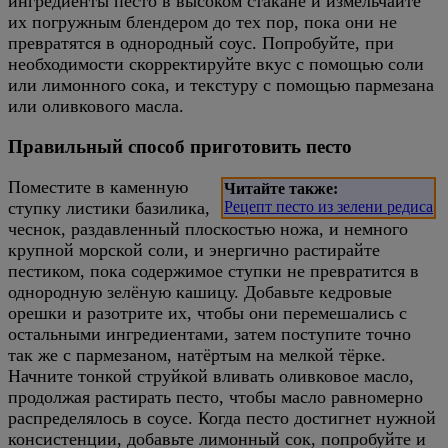
ингредиенты песто в высоком стакане и измельчайте
их погружным блендером до тех пор, пока они не
превратятся в однородный соус. Попробуйте, при
необходимости скорректируйте вкус с помощью соли
или лимонного сока, и текстуру с помощью пармезана
или оливкового масла.
Правильный способ приготовить песто
Поместите в каменную
Читайте также:
ступку листики базилика,
Рецепт песто из зелени редиса
чеснок, раздавленный плоскостью ножа, и немного
крупной морской соли, и энергично растирайте
пестиком, пока содержимое ступки не превратится в
однородную зелёную кашицу. Добавьте кедровые
орешки и разотрите их, чтобы они перемешались с
остальными ингредиентами, затем поступите точно
так же с пармезаном, натёртым на мелкой тёрке.
Начните тонкой струйкой вливать оливковое масло,
продолжая растирать песто, чтобы масло равномерно
распределялось в соусе. Когда песто достигнет нужной
консистенции, добавьте лимонный сок, попробуйте и