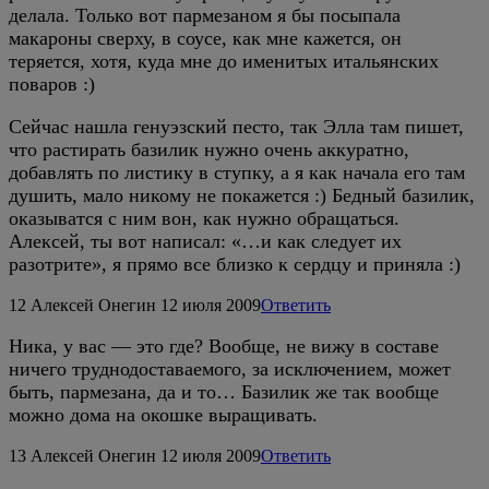
делала. Только вот пармезаном я бы посыпала
макароны сверху, в соусе, как мне кажется, он
теряется, хотя, куда мне до именитых итальянских
поваров :)
Сейчас нашла генуэзский песто, так Элла там пишет,
что растирать базилик нужно очень аккуратно,
добавлять по листику в ступку, а я как начала его там
душить, мало никому не покажется :) Бедный базилик,
оказыватся с ним вон, как нужно обращаться.
Алексей, ты вот написал: «…и как следует их
разотрите», я прямо все близко к сердцу и приняла :)
12
Алексей Онегин
12 июля 2009
Ответить
Ника, у вас — это где? Вообще, не вижу в составе
ничего труднодоставаемого, за исключением, может
быть, пармезана, да и то… Базилик же так вообще
можно дома на окошке выращивать.
13
Алексей Онегин
12 июля 2009
Ответить