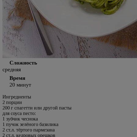
Сложность
средняя
Время
20 минут
Ингредиенты
2
порции
200 г спагетти или другой пасты
для соуса песто:
1 зубчик чеснока
1 пучок зелёного базилика
2 ст.л. тёртого пармезана
2 ст.л. кедровых орешков