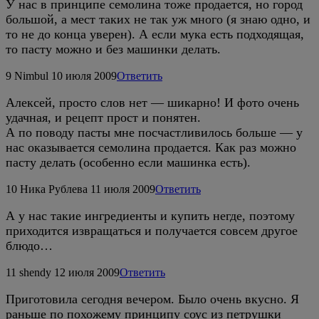
У нас в принципе семолина тоже продается, но город
большой, а мест таких не так уж много (я знаю одно, и
то не до конца уверен). А если мука есть подходящая,
то пасту можно и без машинки делать.
9
Nimbul
10 июля 2009
Ответить
Алексей, просто слов нет — шикарно! И фото очень
удачная, и рецепт прост и понятен.
А по поводу пасты мне посчастливилось больше — у
нас оказывается семолина продается. Как раз можно
пасту делать (особенно если машинка есть).
10
Ника Рублева
11 июля 2009
Ответить
А у нас такие ингредиенты и купить негде, поэтому
приходится извращаться и получается совсем другое
блюдо…
11
shendy
12 июля 2009
Ответить
Приготовила сегодня вечером. Было очень вкусно. Я
раньше по похожему принципу соус из петрушки