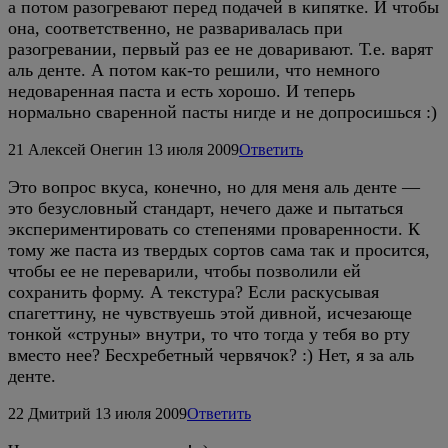
а потом разогревают перед подачей в кипятке. И чтобы
она, соответственно, не разваривалась при
разогревании, первый раз ее не доваривают. Т.е. варят
аль денте. А потом как-то решили, что немного
недоваренная паста и есть хорошо. И теперь
нормально сваренной пасты нигде и не допросишься :)
21
Алексей Онегин
13 июля 2009
Ответить
Это вопрос вкуса, конечно, но для меня аль денте —
это безусловный стандарт, нечего даже и пытаться
экспериментировать со степенями проваренности. К
тому же паста из твердых сортов сама так и просится,
чтобы ее не переварили, чтобы позволили ей
сохранить форму. А текстура? Если раскусывая
спагеттину, не чувствуешь этой дивной, исчезающе
тонкой «струны» внутри, то что тогда у тебя во рту
вместо нее? Бесхребетный червячок? :) Нет, я за аль
денте.
22
Дмитрий
13 июля 2009
Ответить