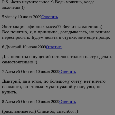
P.S. Фото изумительное :) Ведь можешь, когда
захочешь ))
5
shendy
10 июля 2009
Ответить
Экстракция эфирных масел?? Звучит заманчиво :)
Все понятно, я, в принципе, догадывалась, но решила
переспросить. Будем делать в ступке, мне еще проще.
6
Дмитрий
10 июля 2009
Ответить
Для полноты ощущений осталось только пасту сделать
самостоятельно :)
7
Алексей Онегин
10 июля 2009
Ответить
Дмитрий, да в этом, по большому счету, нет ничего
сложного, вот только муки нужной у нас, увы, не
купить.
8
Алексей Онегин
10 июля 2009
Ответить
(раскланивается) Спасибо, спасибо. :)