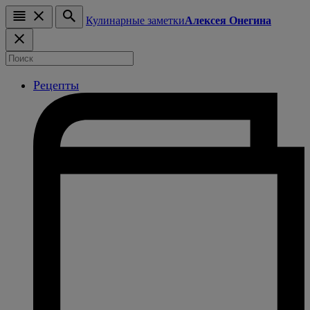
Кулинарные заметки
Алексея Онегина
Рецепты