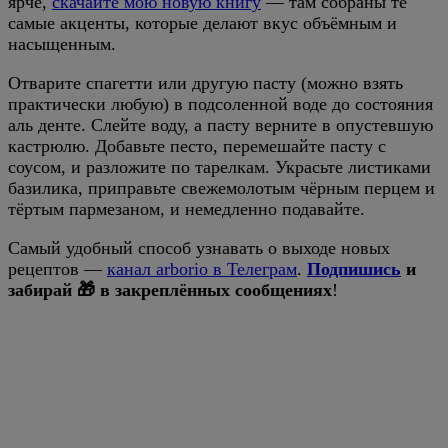
ярче,
скачайте мою новую книгу
— там собраны те
самые акценты, которые делают вкус объёмным и
насыщенным.
Отварите спагетти или другую пасту (можно взять
практически любую) в подсоленной воде до состояния
аль денте. Слейте воду, а пасту верните в опустевшую
кастрюлю. Добавьте песто, перемешайте пасту с
соусом, и разложите по тарелкам. Украсьте листиками
базилика, приправьте свежемолотым чёрным перцем и
тёртым пармезаном, и немедленно подавайте.
Самый удобный способ узнавать о выходе новых
рецептов —
канал arborio в Телеграм
.
Подпишись
и
забирай 🎁 в закреплённых сообщениях
!