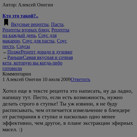
Автор:
Алексей Онегин
Кто это такой?..
Вкусные рецепты
,
Паста
,
Рецепты вторых блюд
,
Рецепты
на каждый день
,
Соус для
макарон
,
Соус для пасты
,
Соус
песто
,
Соусы
←
Позже
Рецепт дорадо в духовке
→
Раньше
Самая вкусная и сочная
кета, которую вы когда-либо
готовили
Комментарии
1
Алексей Онегин
10 июля 2009
Ответить
Хотел еще в тексте рецепта это написать, ну да ладно,
напишу тут. Песто, если есть возможность, нужно
делать строго в ступке! Ты уж извини, я не буду
расписывать, чем отличается измельчение в блендере
от растирания в ступке и насколько одно менее
эффективно, чем другое, в плане экстракции эфирных
масел. :)