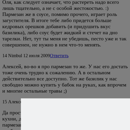
Оля, как следует означает, что растереть надо всего
лишь тщательно, а не с особой жестокостью. :)
Пармезан же в соусе, помимо прочего, играет роль
загустителя. В итоге тебе либо придется больше
кедровых орешков добавить (и придушить вкус
базилика), либо соус будет жидкий и стечет на дно
тарелки. Нет, тут ты меня не убедишь, песто уже и так
совершенен, не нужно в нем что-то менять.
14
Nimbul
12 июля 2009
Ответить
Алексей, во-во я про пармезан то же. У нас его достать
тоже очень трудно к сожалению. А в остальном
действительно все доступно. Тот же базилик у нас
свободно можно купить у бабок на руках, как впрочем
и многие остальные травы ;)
15
Алексей Онегин
12 июля 2009
Ответить
Да простят меня ценители подлинной итальянской
кухни, для которых вся трудность в доставании
пармезана заключается исключительно в