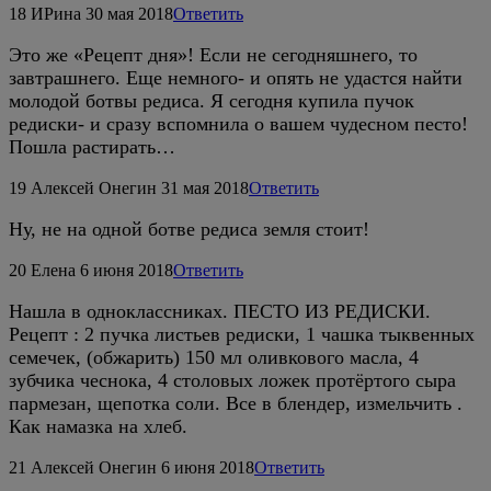
18
ИРина
30 мая 2018
Ответить
Это же «Рецепт дня»! Если не сегодняшнего, то
завтрашнего. Еще немного- и опять не удастся найти
молодой ботвы редиса. Я сегодня купила пучок
редиски- и сразу вспомнила о вашем чудесном песто!
Пошла растирать…
19
Алексей Онегин
31 мая 2018
Ответить
Ну, не на одной ботве редиса земля стоит!
20
Елена
6 июня 2018
Ответить
Нашла в одноклассниках. ПЕСТО ИЗ РЕДИСКИ.
Рецепт : 2 пучка листьев редиски, 1 чашка тыквенных
семечек, (обжарить) 150 мл оливкового масла, 4
зубчика чеснока, 4 столовых ложек протёртого сыра
пармезан, щепотка соли. Все в блендер, измельчить .
Как намазка на хлеб.
21
Алексей Онегин
6 июня 2018
Ответить