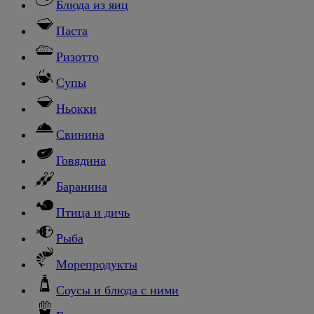
Блюда из яиц
Паста
Ризотто
Супы
Ньокки
Свинина
Говядина
Баранина
Птица и дичь
Рыба
Морепродукты
Соусы и блюда с ними