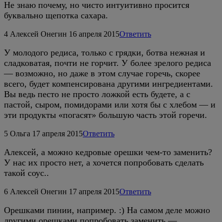
Не знаю почему, но чисто интуитивно просится
буквально щепотка сахара.
4
Алексей Онегин
16 апреля 2015
Ответить
У молодого редиса, только с грядки, ботва нежная и
сладковатая, почти не горчит. У более зрелого редиса
— возможно, но даже в этом случае горечь, скорее
всего, будет компенсирована другими ингредиентами.
Вы ведь песто не просто ложкой есть будете, а с
пастой, сыром, помидорами или хотя бы с хлебом — и
эти продукты «погасят» большую часть этой горечи.
5
Ольга
17 апреля 2015
Ответить
Алексей, а можно кедровые орешки чем-то заменить?
У нас их просто нет, а хочется попробовать сделать
такой соус..
6
Алексей Онегин
17 апреля 2015
Ответить
Орешками пинии, например. :) На самом деле можно
другими орешками попробовать заменить —