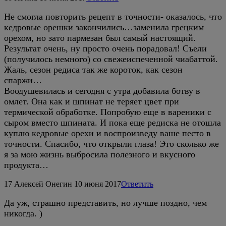
Не смогла повторить рецепт в точности- оказалось, что
кедровые орешки закончились…заменила грецким
орехом, но зато пармезан был самый настоящий.
Результат очень, ну просто очень порадовал! Съели
(получилось немного) со свежеиспеченной чиабаттой.
Жаль, сезон редиса так же короток, как сезон
спаржи…
Воодушевилась и сегодня с утра добавила ботву в
омлет. Она как и шпинат не теряет цвет при
термической обработке. Попробую еще в вареники с
сыром вместо шпината. И пока еще редиска не отошла
куплю кедровые орехи и воспроизведу ваше песто в
точности. Спасибо, что открыли глаза! Это сколько же
я за мою жизнь выбросила полезного и вкусного
продукта…
17
Алексей Онегин
10 июня 2017
Ответить
Да уж, страшно представить, но лучше поздно, чем
никогда. )