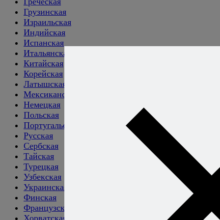
Греческая
Грузинская
Израильская
Индийская
Испанская
Итальянская
Китайская
Корейская
Латышская
Мексиканская
Немецкая
Польская
Португальская
Русская
Сербская
Тайская
Турецкая
Узбекская
Украинская
Финская
Французская
Хорватская