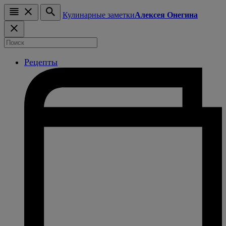
Кулинарные заметки
Алексея Онегина
Рецепты