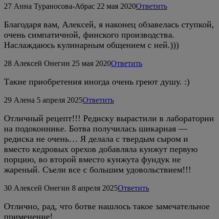
27
Анна Тураносова-Абрас
22 мая 2020
Ответить
Благодаря вам, Алексей, я наконец обзавелась ступкой,
очень симпатичной, финского производства.
Наслаждаюсь кулинарным общением с ней.)))
28
Алексей Онегин
25 мая 2020
Ответить
Такие приобретения иногда очень греют душу. :)
29
Алена
5 апреля 2025
Ответить
Отличный рецепт!!! Редиску вырастили в лаборатории
на подоконнике. Ботва получилась шикарная —
редиска не очень… Я делала с твердым сыром и
вместо кедровых орехов добавляла кунжут первую
порцию, во второй вместо кунжута фундук не
жареный. Съели все с большим удовольствием!!!
30
Алексей Онегин
8 апреля 2025
Ответить
Отлично, рад, что ботве нашлось такое замечательное
применение!