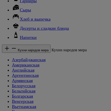
Гарниры
Сыры
Хлеб и выпечка
Десерты и сладкие блюда
Напитки
Кухни народов мира
Кухни народов мира
Азербайджанская
Американская
Английская
Аргентинская
Армянская
Белорусская
Бельгийская
Болгарская
Венгерская
Вьетнамская