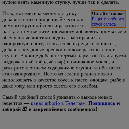
нужно взять каменную ступку, лучше так и сделать.
Итак, возьмите каменную ступку,
Читайте также:
добавьте в неё очищенный чеснок и
Рецепт зелёного
соуса сальса
немного крупной соли и разотрите в
пасту. Затем начните понемногу добавлять промытые и
обсушенные листики редиса, растирая их в
однородную пасту, а когда зелень редиса кончится,
добавьте кедровые орешки и также разотрите их в
ступке. В конце добавьте тёртый пармезан (или другой
выдержанный твёрдый сыр) и оливковое масло, и
разотрите пестиком содержимое ступки, чтобы песто
стал однородным. Песто из зелени редиса можно
использовать в качестве соуса к пасте, овощам, рыбе и
даже мясу, или просто съесть его с хлебом.
Самый удобный способ узнавать о выходе новых
рецептов —
канал arborio в Телеграм
.
Подпишись
и
забирай 🎁 в закреплённых сообщениях
!