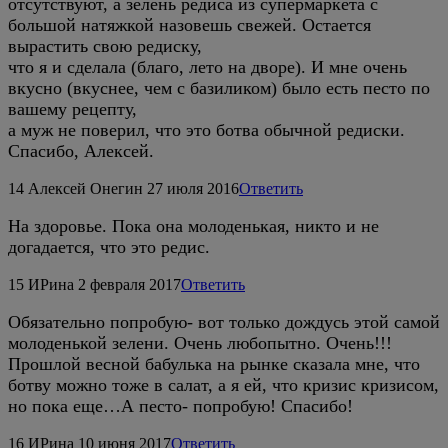
отсутствуют, а зелень редиса из супермаркета с
большой натяжкой назовешь свежей. Остается
вырастить свою редиску,
что я и сделала (благо, лето на дворе). И мне очень
вкусно (вкуснее, чем с базиликом) было есть песто по
вашему рецепту,
а муж не поверил, что это ботва обычной редиски.
Спасибо, Алексей.
14
Алексей Онегин
27 июля 2016
Ответить
На здоровье. Пока она молоденькая, никто и не
догадается, что это редис.
15
ИРина
2 февраля 2017
Ответить
Обязательно попробую- вот только дождусь этой самой
молоденькой зелени. Очень любопытно. Очень!!!
Прошлой весной бабулька на рынке сказала мне, что
ботву можно тоже в салат, а я ей, что кризис кризисом,
но пока еще…А песто- попробую! Спасибо!
16
ИРина
10 июня 2017
Ответить