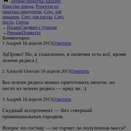
Летние рецепты: каталог
,
Простые блюда
,
Рецепты из
простых продуктов
,
Соус для
макарон
,
Соус для пасты
,
Соус
песто
,
Соусы
←
Позже
Сэндвич с тунцом
→
Раньше
Поркетта
Комментарии
1
Андрей
16 апреля 2015
Ответить
ЗдОрово! Но, к сожалению, в наличии есть всё, кроме
зелени редиса (
2
Алексей Онегин
16 апреля 2015
Ответить
Без зелени редиса можно приготовить многое, но
песто из зелени редиса — вряд ли. :)
3
Андрей
16 апреля 2015
Ответить
Скудный ассортимент — бич северный
провинциальных городков.
Вопрос по составу — не горчит ли полученная масса?