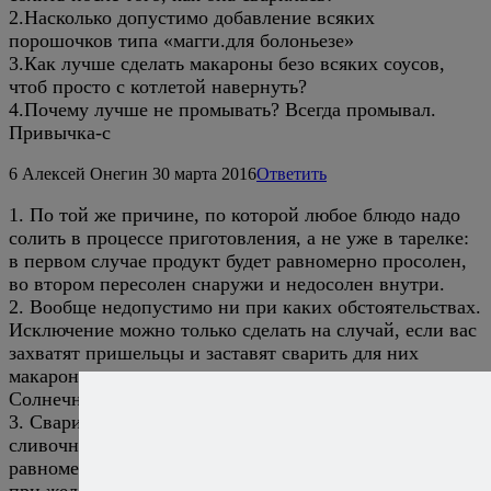
2.Насколько допустимо добавление всяких
порошочков типа «магги.для болоньезе»
3.Как лучше сделать макароны безо всяких соусов,
чтоб просто с котлетой навернуть?
4.Почему лучше не промывать? Всегда промывал.
Привычка-с
6
Алексей Онегин
30 марта 2016
Ответить
1. По той же причине, по которой любое блюдо надо
солить в процессе приготовления, а не уже в тарелке:
в первом случае продукт будет равномерно просолен,
во втором пересолен снаружи и недосолен внутри.
2. Вообще недопустимо ни при каких обстоятельствах.
Исключение можно только сделать на случай, если вас
захватят пришельцы и заставят сварить для них
макароны «с порошочком» под страхом уничтожения
Солнечной системы.
3. Сварить, как написано выше, воду слить, добавить
сливочное масло, перемешать, чтобы оно растаяло и
равномерно покрыло макароны, приправить перцем и