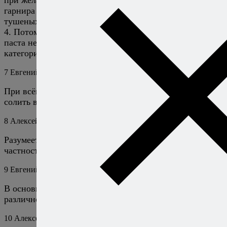
при желании орегано. Хотя я не сторонник такого
гарнира к котлетам и вообще любым блюдам, кроме
тушеных с большим количеством вкусного соуса.
4. Потому что незачем. Правильно приготовленная
паста не слипнется, а лишняя вода не нужна
категорически.
7
Евгений
8 апреля 2016
Ответить
При всём уважении — далеко не любое блюдо надо
солить в процессе приготовления.
8
Алексей Онегин
8 апреля 2016
Ответить
Разумеется. Я говорю об общем случае, а не о
частностях. Кстати, какое блюдо имели в виду вы?
9
Евгений
8 апреля 2016
Ответить
В основном, мясные (например, стейкоподобие
различное), а также печенку.
10
Алексей Онегин
8 апреля 2016
Ответить