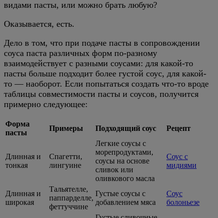
видами пасты, или можно брать любую?
Оказывается, есть.
Дело в том, что при подаче пасты в сопровождении
соуса паста различных форм по-разному
взаимодействует с разными соусами: для какой-то
пасты больше подходит более густой соус, для какой-
то — наоборот. Если попытаться создать что-то вроде
таблицы совместимости пасты и соусов, получится
примерно следующее:
Форма
Примеры
Подходящий соус
Рецепт
пасты
Легкие соусы с
морепродуктами,
Длинная и
Спагетти,
Соус с
соусы на основе
тонкая
лингуине
мидиями
сливок или
оливкового масла
Тальятелле,
Длинная и
Густые соусы с
Соус
паппарделле,
широкая
добавлением мяса
болоньезе
феттуччине
Густые сливочные