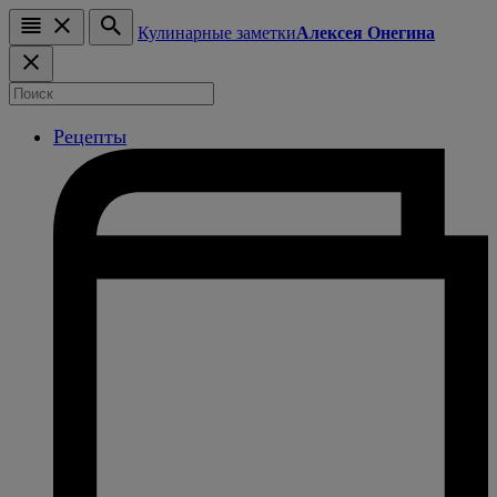
Кулинарные заметки
Алексея Онегина
Рецепты