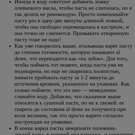
Иногда в воду советуют добавить ложку
оливкового масла, чтобы паста не слипалась, но я
так делать не рекомендую. Просто помешивайте
пасту раз в одну-две минуты длинной ложкой,
чтобы она свободно перемещалась в кастрюле, и
она точно не слипнется. Промывать отваренную
пасту тоже не надо!
Как уже говорилось выше, итальянцы варят пасту
до степени готовности, которую называют al
dente, что переводится как «на зубок». Для того,
чтобы поймать тот момент, когда паста уже не
недоварена, но еще не сварилась полностью,
начните пробовать пасту за 1-2 минуты до
истечения времени, указанного на упаковке. Как
только поймете, что это оно — немедленно
сливайте воду. Добавлю, что сказанное выше
относится к сушеной пасте, но не к свежей: ее
сварить до состояния al dente не получится при
всем желании, так что просто варите согласно
инструкции на упаковке.
В конце варки пасты зачерпните половник-
другой воды, в которой она варилась, и сохраните