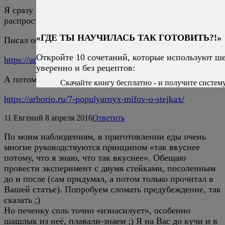
Я сразу про стейк и подумал, потому что это очень
распространенный миф. :)
«ГДЕ ТЫ НАУЧИЛАСЬ ТАК ГОТОВИТЬ?!»
Писал об этом подробно, начать можно здесь:
Откройте 10 сочетаний, которые используют ш
https://arborio.ru/kogda-solit-stejk/
уверенно и без рецептов:
А потом сюда:
Скачайте книгу бесплатно - и получите систему,
https://arborio.ru/7-populyarnyx-mifov-o-stejkax/
11
Евгений
8 апреля 2016
Ответить
По моим наблюдениям, в приготовлении еды очень
многие руководствуются принципом «так вкуснее
потому, что я знаю, что так вкуснее». Обещаю
провести эксперимент с двумя стейками, посоленным
до и после (сам придумал, а потом только прочитал в
Вашей статье). Попробуем сломать предубеждение, так
сказать ;)
Но печенку соль точно «изнасилует», особенно
шашлык из неё, плавали-знаем ;) Я на Вас до кучи и в