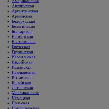
Американская
Английская
Аргентинская
Армянская
Белорусская
Бельгийская
Болгарская
Венгерская
Вьетнамская
Греческая
Грузинская
Израильская
Индийская
Испанская
Итальянская
Китайская
Корейская
Латышская
Мексиканская
Немецкая
Польская
Португальская