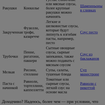
или мясные соусы,
Шампиньоны
Ракушки
Конкилье
более крупные
в сливках
ракушки можно
начинять
Легкие и
шелковистые соусы,
Фузилли,
которые будут
Закрученная
трофи,
Соус песто
липнуть к изгибам
казаречче
пасты, например,
песто
Сытные овощные
Пенне,
соусы, сырные
Соус из
Трубочки
ригатони,
запеканки, также
баклажанов
паккери
можно подавать с
мясным соусом
Рисони,
Супы, салаты,
Суп
Мелкая
стеллине
тушеные блюда
минестроне
Томатные или
Равиоли,
Паста с
сырные соусы,
Равиоли с
тортеллини,
начинкой
легкий соус на
рикоттой
каппеллетти
основе масла
Доходчиво? Надеюсь, более чем — при условии, что