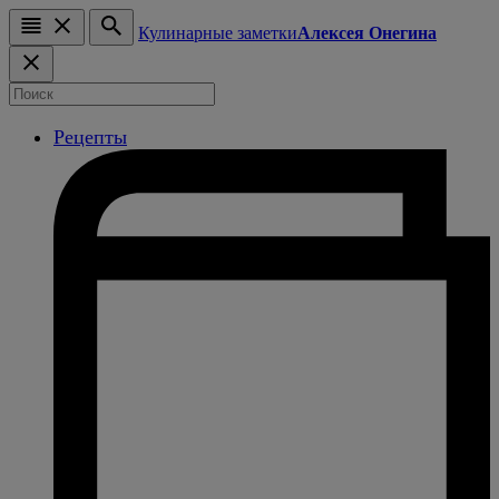
Кулинарные заметки
Алексея Онегина
Рецепты