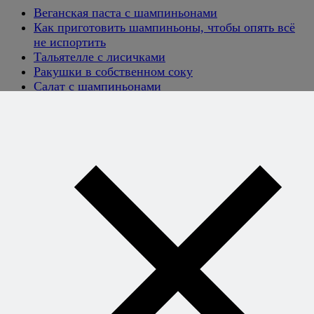
Веганская паста с шампиньонами
Как приготовить шампиньоны, чтобы опять всё
не испортить
Тальятелле с лисичками
Ракушки в собственном соку
Салат с шампиньонами
Тальятелле с пармезаном и пекорино
Хотите
готовить без
рецептов -
уверенно и
легко?
Книга
секретных
сочетаний
откроет вам
свободу
придумывать