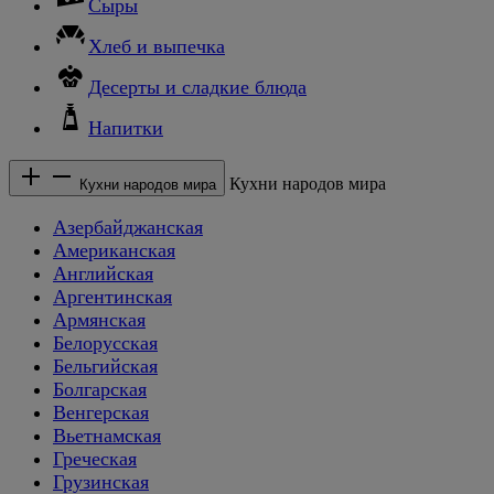
Сыры
Хлеб и выпечка
Десерты и сладкие блюда
Напитки
Кухни народов мира
Кухни народов мира
Азербайджанская
Американская
Английская
Аргентинская
Армянская
Белорусская
Бельгийская
Болгарская
Венгерская
Вьетнамская
Греческая
Грузинская