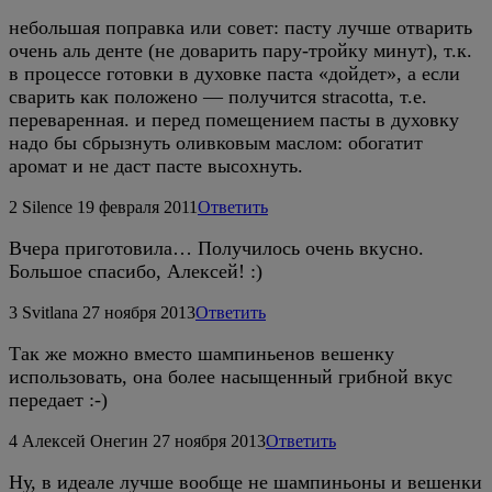
небольшая поправка или совет: пасту лучше отварить
очень аль денте (не доварить пару-тройку минут), т.к.
в процессе готовки в духовке паста «дойдет», а если
сварить как положено — получится stracotta, т.е.
переваренная. и перед помещением пасты в духовку
надо бы сбрызнуть оливковым маслом: обогатит
аромат и не даст пасте высохнуть.
2
Silence
19 февраля 2011
Ответить
Вчера приготовила… Получилось очень вкусно.
Большое спасибо, Алексей! :)
3
Svitlana
27 ноября 2013
Ответить
Так же можно вместо шампиньенов вешенку
использовать, она более насыщенный грибной вкус
передает :-)
4
Алексей Онегин
27 ноября 2013
Ответить
Ну, в идеале лучше вообще не шампиньоны и вешенки