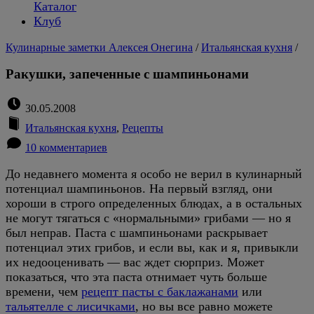
Каталог
Клуб
Кулинарные заметки Алексея Онегина
/
Итальянская кухня
/
Ракушки, запеченные с шампиньонами
30.05.2008
Итальянская кухня
,
Рецепты
10 комментариев
До недавнего момента я особо не верил в кулинарный
потенциал шампиньонов. На первый взгляд, они
хороши в строго определенных блюдах, а в остальных
не могут тягаться с «нормальными» грибами — но я
был неправ. Паста с шампиньонами раскрывает
потенциал этих грибов, и если вы, как и я, привыкли
их недооценивать — вас ждет сюрприз. Может
показаться, что эта паста отнимает чуть больше
времени, чем
рецепт пасты с баклажанами
или
тальятелле с лисичками
, но вы все равно можете