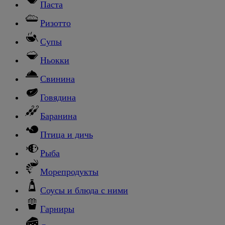
Паста
Ризотто
Супы
Ньокки
Свинина
Говядина
Баранина
Птица и дичь
Рыба
Морепродукты
Соусы и блюда с ними
Гарниры