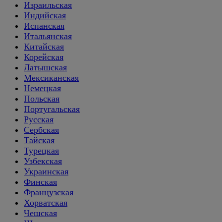
Израильская
Индийская
Испанская
Итальянская
Китайская
Корейская
Латышская
Мексиканская
Немецкая
Польская
Португальская
Русская
Сербская
Тайская
Турецкая
Узбекская
Украинская
Финская
Французская
Хорватская
Чешская