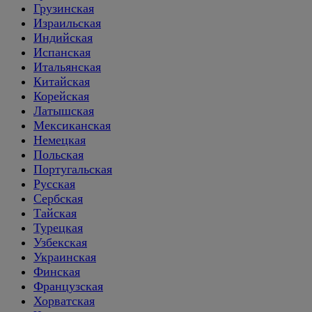
Грузинская
Израильская
Индийская
Испанская
Итальянская
Китайская
Корейская
Латышская
Мексиканская
Немецкая
Польская
Португальская
Русская
Сербская
Тайская
Турецкая
Узбекская
Украинская
Финская
Французская
Хорватская