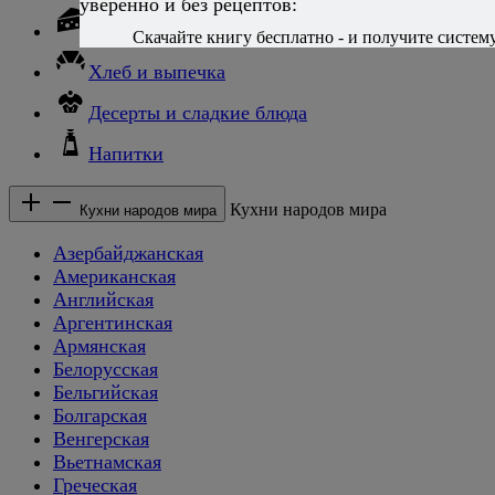
уверенно и без рецептов:
Сыры
Скачайте книгу бесплатно - и получите систему,
Хлеб и выпечка
Десерты и сладкие блюда
Напитки
Кухни народов мира
Кухни народов мира
Азербайджанская
Американская
Английская
Аргентинская
Армянская
Белорусская
Бельгийская
Болгарская
Венгерская
Вьетнамская
Греческая