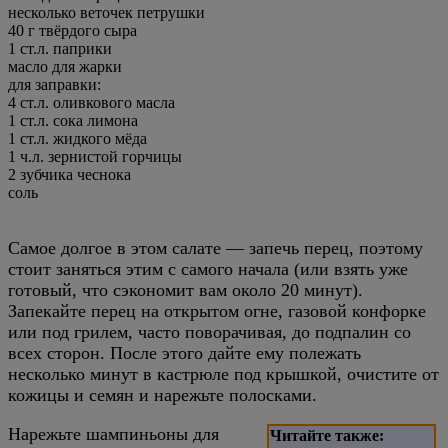
несколько
веточек петрушки
40
г
твёрдого сыра
1
ст.л.
паприки
масло для жарки
для заправки:
4
ст.л.
оливкового масла
1
ст.л.
сока лимона
1
ст.л.
жидкого мёда
1
ч.л.
зернистой горчицы
2
зубчика чеснока
соль
Самое долгое в этом салате — запечь перец, поэтому
стоит заняться этим с самого начала (или взять уже
готовый, что сэкономит вам около 20 минут).
Запекайте перец на открытом огне, газовой конфорке
или под грилем, часто поворачивая, до подпалин со
всех сторон. После этого дайте ему полежать
несколько минут в кастрюле под крышкой, очистите от
кожицы и семян и нарежьте полосками.
Нарежьте шампиньоны для
Читайте также: