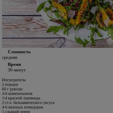
Сложность
средняя
Время
30 минут
Ингредиенты
2 порции
60
г
руколы
4-6
шампиньонов
1/4
красной луковицы
2
ст.л.
бальзамического уксуса
4-6
вяленых помидоров
1
сладкий перец