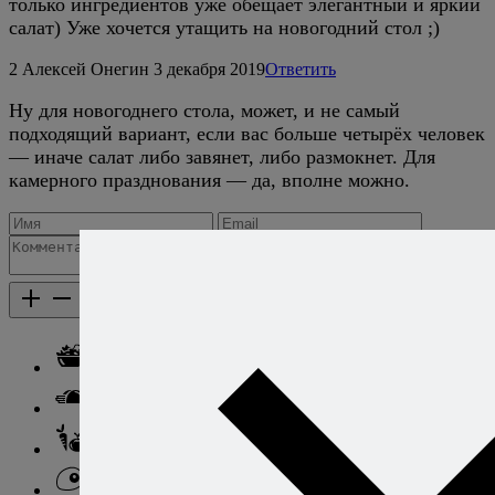
только ингредиентов уже обещает элегантный и яркий
салат) Уже хочется утащить на новогодний стол ;)
2
Алексей Онегин
3 декабря 2019
Ответить
Ну для новогоднего стола, может, и не самый
подходящий вариант, если вас больше четырёх человек
— иначе салат либо завянет, либо размокнет. Для
камерного празднования — да, вполне можно.
Добавить комментарий
Каталог рецептов
Каталог рецептов
Салаты
Закуски
Блюда из овощей
Блюда из яиц