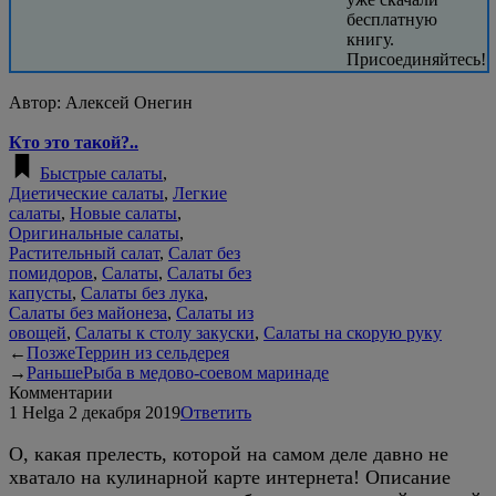
бесплатную
книгу.
Присоединяйтесь!
Автор:
Алексей Онегин
Кто это такой?..
Быстрые салаты
,
Диетические салаты
,
Легкие
салаты
,
Новые салаты
,
Оригинальные салаты
,
Растительный салат
,
Салат без
помидоров
,
Салаты
,
Салаты без
капусты
,
Салаты без лука
,
Салаты без майонеза
,
Салаты из
овощей
,
Салаты к столу закуски
,
Салаты на скорую руку
←
Позже
Террин из сельдерея
→
Раньше
Рыба в медово-соевом маринаде
Комментарии
1
Helga
2 декабря 2019
Ответить
О, какая прелесть, которой на самом деле давно не
хватало на кулинарной карте интернета! Описание