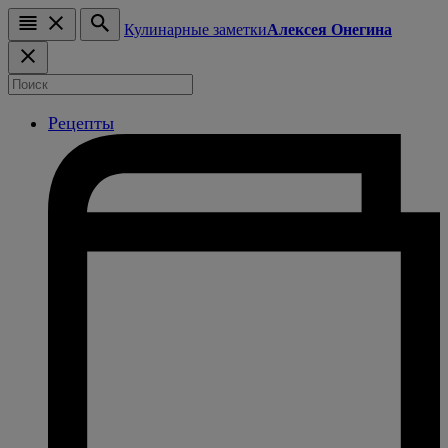
Кулинарные заметки
Алексея Онегина
Рецепты