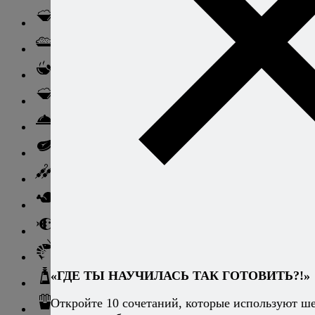
Паста
Ризотто
Супы
Ньокки
Свинина
Говядина
Баранина
Птица и дичь
Рыба
Морепродукты
«ГДЕ ТЫ НАУЧИЛАСЬ ТАК ГОТОВИТЬ?!»
Соусы и блюда с ними
Откройте 10 сочетаний, которые используют ш
Гарниры