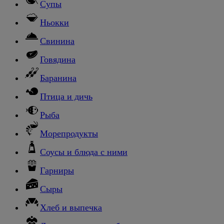
Супы
Ньокки
Свинина
Говядина
Баранина
Птица и дичь
Рыба
Морепродукты
Соусы и блюда с ними
Гарниры
Сыры
Хлеб и выпечка