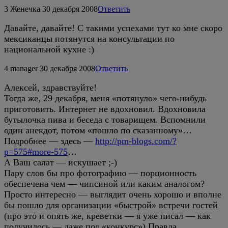
3
Женечка
30 декабря 2008
Ответить
Давайте, давайте! С такими успехами тут ко мне скоро
мексиканцы потянутся на консультации по
национальной кухне :)
4
manager
30 декабря 2008
Ответить
Алексей, здравствуйте!
Тогда же, 29 декабря, меня «потянуло» чего-нибудь
приготовить. Интернет не вдохновил. Вдохновила
бутылочка пива и беседа с товарищем. Вспомнили
один анекдот, потом «пошло по сказанному»…
Подробнее — здесь —
http://pm-blogs.com/?
p=575#more-575
…
А Ваш салат — искушает ;-)
Пару слов бы про фотографию — порционность
обеспечена чем — чипсиной или каким аналогом?
Просто интересно — выглядит очень хорошо и вполне
бы пошло для организации «быстрой» встречи гостей
(про это и опять же, креветки — я уже писал — как
получилось — даже под «конкурс») Правда,