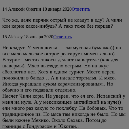
14
Алексей Онегин
18 января 2020
Ответить
Что же, даже перчик острый не кладут в еду? А чили
кон карне какое-нибудь? А тако тоже без перцев?
15
Aleksey
18 января 2020
Ответить
Не кладут. У меня дочка — лакмусовая бумажка)) на
все мало мальское острое реагирует моментально).
В турист. местах такосы делают на вертеле (как для
шавермы). Мясо выглядело острым. Но на вкус
абсолютно нет. Хотя в одном турист. Месте перец
положили в блюдо… А в идеале тортилья. И мясо.
Иногда украшали луком карамелизорованым.. Но
обычно и его подавали отдельно.
Насчёт Чили корн. Не уверен, что ел его. Испанский у
меня на нуле. А у мексиканцев английский на нуле))
ели много раз какую то похлебку. На бобовых. Что то
традиционное из. Но мяса там никогда не было. Но мы
были южнее Мехико. Около Оахака. Потом до
границы с Гондурасом и Юкотан..