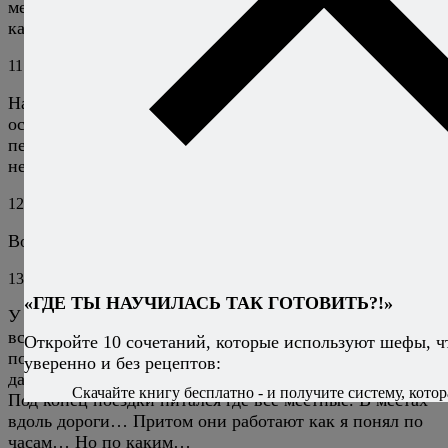
мексиканским. Хотя когда весной была в Мексике,
какой либо салат нужно было искать «днем с огнем»!
11
Хомячок Баскервилей
11 июля 2011
Ответить
Насколько я знаю, мексиканцы-большие поклонники
острого, поэтому к этому рецепту ну просто необходим
перец чили, мелко порубленный и желательно с
некоторым количеством семечек.
12
Алексей Онегин
11 июля 2011
Ответить
Возможно, но зерна я бы все же убрал. ;)
13
Aleksey
18 января 2020
Ответить
«ГДЕ ТЫ НАУЧИЛАСЬ ТАК ГОТОВИТЬ?!»
У мексиканцев еда обычная. Не острая. Но к ней
всегда подают соусы, а они уже могут быть острыми. А
Откройте 10 сочетаний, которые используют шефы, ч
по поводу салата, в Мексике просто любовь к редиске,
уверенно и без рецептов:
даже к такосам подают.
Скачайте книгу бесплатно - и получите систему, котор
Под конец поездки питался где все местные. В местах
вдоль дороги… Притом они работают как я понял по
часам… Но по каким…