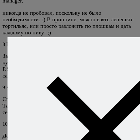
manager,
никогда не пробовал, поскольку не было
необходимости. :) В принципе, можно взять лепешки-
тортильяс, или просто разложить по плошкам и дать
каждому по пиву! ;)
8
Ева
28 июля 2010
Ответить
Замечательный рецепт,уже распечатала и бегу на
кухню готовить)))
P.S: У вас просто удивительный и познавательный
сайт))) Так держать))
9
Алексей Онегин
28 июля 2010
Ответить
Спасибо!
Такое иногда случается, если подходить к делу
серьезно. :)
10
Виктория Попин
23 ноября 2010
Ответить
Должна признать что салат получился очень