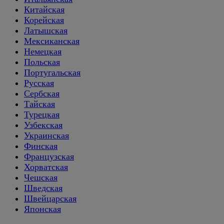
Китайская
Корейская
Латышская
Мексиканская
Немецкая
Польская
Португальская
Русская
Сербская
Тайская
Турецкая
Узбекская
Украинская
Финская
Французская
Хорватская
Чешская
Шведская
Швейцарская
Японская