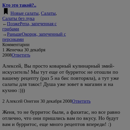
Кто это такой?..
Новые салаты
,
Салаты
,
Салаты без лука
←
Позже
Репа, запеченная с
грибами
→
Раньше
Окорок, запеченный с
персиками
Комментарии
1
Женечка
30 декабря
2008
Ответить
Алексей, Вы просто коварный кулинарный змий-
искуситель! Мы тут еще от бурритос не отошли по
вашему рецепту (раз 5 на бис повторяла), а тут уже
салаты для такос! Душа уже зовет в магазин и на
кухню :)))
2
Алексей Онегин
30 декабря 2008
Ответить
Женя, то не бурритос были, а фахитас, но все равно
отлично, что они пришлись вам по вкусу. Но будут
вам и бурритос, еще много рецептов впереди! :)