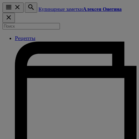
Кулинарные заметки
Алексея Онегина
Рецепты