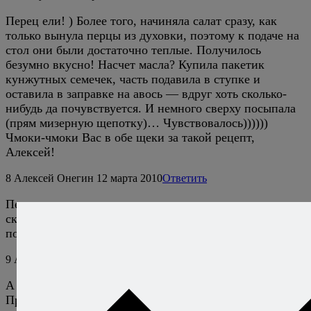
Перец ели! ) Более того, начиняла салат сразу, как
только вынула перцы из духовки, поэтому к подаче на
стол они были достаточно теплые. Получилось
безумно вкусно! Насчет масла? Купила пакетик
кунжутных семечек, часть подавила в ступке и
оставила в заправке на авось — вдруг хоть сколько-
нибудь да почувствуется. И немного сверху посыпала
(прям мизерную щепотку)… Чувствовалось))))))
Чмоки-чмоки Вас в обе щеки за такой рецепт,
Алексей!
8
Алексей Онегин
12 марта 2010
Ответить
Перед тем, как семечки давить, лучше их сперва на
сковороде погреть немного. Спасибо за ваше спасибо,
попробуйте еще что-нибудь, у меня тут много всего. :)
9
Аленушка
12 марта 2010
Ответить
А я периодически пробую уже с мая этого года!!!
Просто комментарий не всегда могла оставить, так как