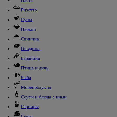
Паста
Ризотто
Супы
Ньокки
Свинина
Говядина
Баранина
Птица и дичь
Рыба
Морепродукты
Соусы и блюда с ними
Гарниры
Сыры