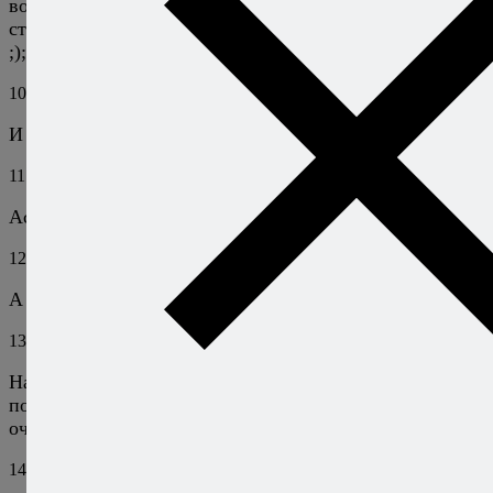
вожусь еще с грудным ребенком. Вот, сейчас полегче
стало, и я отсюда ни ногой!!! В шею не вытолкаете!!!
;););):):):)
10
Стеша
19 декабря 2015
Ответить
И я прямо завтра на утро и сделаю — нравится !
11
Стеша
19 декабря 2015
Ответить
Асейчас в Новогоднем меню — спасибо !!!
12
Алексей Онегин
19 декабря 2015
Ответить
А на здоровье!
13
Неблондинка
22 января 2017
Ответить
На Новый год он потеснил несмотря на протесты
половины гостей оливье и селедку под шубой.. очень
очень вкусно!! Теперь часто буду готовить
14
Алексей Онегин
22 января 2017
Ответить