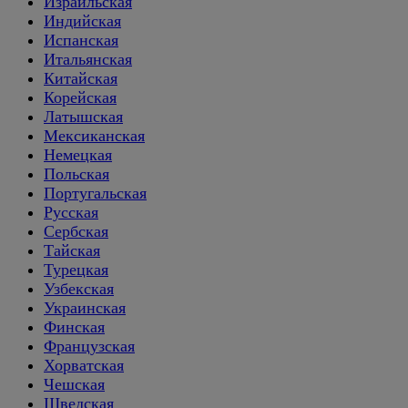
Израильская
Индийская
Испанская
Итальянская
Китайская
Корейская
Латышская
Мексиканская
Немецкая
Польская
Португальская
Русская
Сербская
Тайская
Турецкая
Узбекская
Украинская
Финская
Французская
Хорватская
Чешская
Шведская