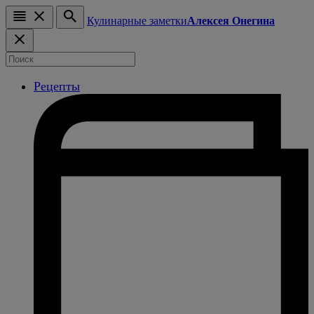
Кулинарные заметки
Алексея Онегина
Рецепты