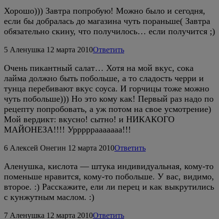
Хорошо))) Завтра попробую! Можно было и сегодня,
если бы добралась до магазина чуть пораньше( Завтра
обязательно скину, что получилось… если получится ;)
5
Аленушка
12 марта 2010
Ответить
Очень пикантный салат… Хотя на мой вкус, сока
лайма должно быть побольше, а то сладость черри и
тунца перебивают вкус соуса. И горчицы тоже можно
чуть побольше))) Но это кому как! Первый раз надо по
рецепту попробовать, а уж потом на свое усмотрение)
Мой вердикт: вкусно! сытно! и НИКАКОГО
МАЙОНЕЗА!!!! Урррррааааааа!!!
6
Алексей Онегин
12 марта 2010
Ответить
Аленушка, кислота — штука индивидуальная, кому-то
поменьше нравится, кому-то побольше. У вас, видимо,
второе. :) Расскажите, ели ли перец и как выкрутились
с кунжутным маслом. :)
7
Аленушка
12 марта 2010
Ответить