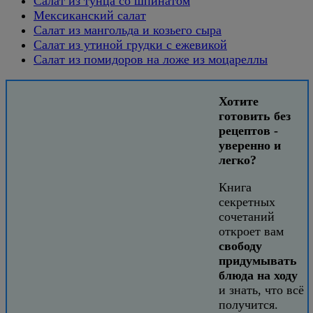
Салат из тунца со шпинатом
Мексиканский салат
Салат из мангольда и козьего сыра
Салат из утиной грудки с ежевикой
Салат из помидоров на ложе из моцареллы
Хотите
готовить без
рецептов -
уверенно и
легко?
Книга
секретных
сочетаний
откроет вам
свободу
придумывать
блюда на ходу
и знать, что всё
получится.