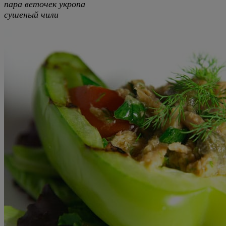
пара веточек укропа
сушеный чили