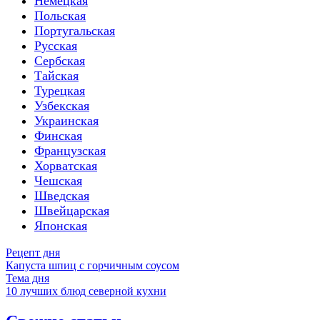
Немецкая
Польская
Португальская
Русская
Сербская
Тайская
Турецкая
Узбекская
Украинская
Финская
Французская
Хорватская
Чешская
Шведская
Швейцарская
Японская
Рецепт дня
Капуста шпиц с горчичным соусом
Тема дня
10 лучших блюд северной кухни