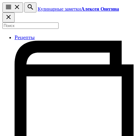
Кулинарные заметки
Алексея Онегина
Рецепты