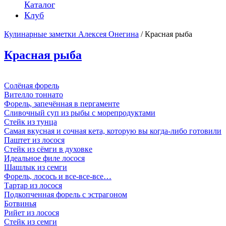
Каталог
Клуб
Кулинарные заметки Алексея Онегина
/ Красная рыба
Красная рыба
Солёная форель
Вителло тоннато
Форель, запечённая в пергаменте
Сливочный суп из рыбы с морепродуктами
Стейк из тунца
Самая вкусная и сочная кета, которую вы когда-либо готовили
Паштет из лосося
Стейк из сёмги в духовке
Идеальное филе лосося
Шашлык из семги
Форель, лосось и все-все-все…
Тартар из лосося
Подкопченная форель с эстрагоном
Ботвинья
Рийет из лосося
Стейк из семги