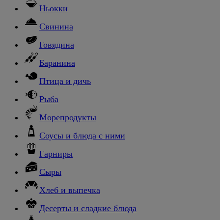
Ньокки
Свинина
Говядина
Баранина
Птица и дичь
Рыба
Морепродукты
Соусы и блюда с ними
Гарниры
Сыры
Хлеб и выпечка
Десерты и сладкие блюда