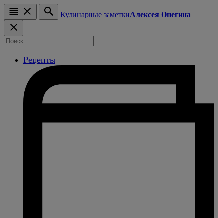
Кулинарные заметки
Алексея Онегина
Рецепты