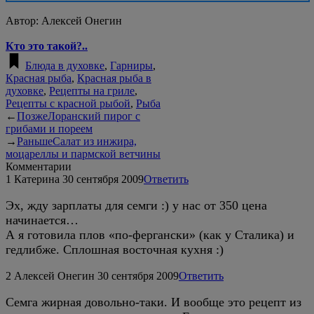
Автор:
Алексей Онегин
Кто это такой?..
Блюда в духовке
,
Гарниры
,
Красная рыба
,
Красная рыба в
духовке
,
Рецепты на гриле
,
Рецепты с красной рыбой
,
Рыба
←
Позже
Лоранский пирог с
грибами и пореем
→
Раньше
Салат из инжира,
моцареллы и пармской ветчины
Комментарии
1
Катерина
30 сентября 2009
Ответить
Эх, жду зарплаты для семги :) у нас от 350 цена
начинается…
А я готовила плов «по-фергански» (как у Сталика) и
гедлибже. Сплошная восточная кухня :)
2
Алексей Онегин
30 сентября 2009
Ответить
Семга жирная довольно-таки. И вообще это рецепт из