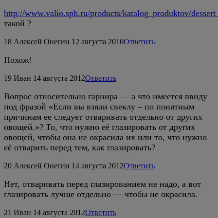
http://www.valio.spb.ru/products/katalog_produktov/desser
такой ?
18
Алексей Онегин
12 августа 2010
Ответить
Похож!
19
Иван
14 августа 2012
Ответить
Вопрос относительно гарнира — а что имеется ввиду
под фразой «Если вы взяли свеклу – по понятным
причинам ее следует отваривать отдельно от других
овощей.»? То, что нужно её глазировать от других
овощей, чтобы она не окрасила их или то, что нужно
её отварить перед тем, как глазировать?
20
Алексей Онегин
14 августа 2012
Ответить
Нет, отваривать перед глазированием не надо, а вот
глазировать лучше отдельно — чтобы не окрасила.
21
Иван
14 августа 2012
Ответить