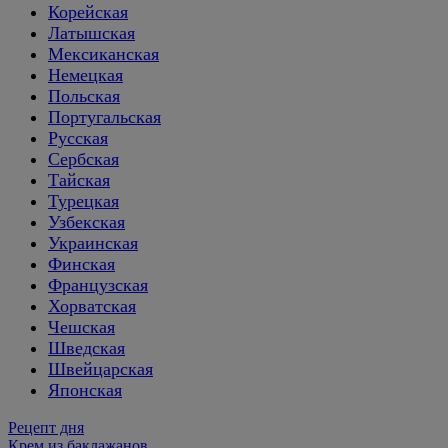
Корейская
Латышская
Мексиканская
Немецкая
Польская
Португальская
Русская
Сербская
Тайская
Турецкая
Узбекская
Украинская
Финская
Французская
Хорватская
Чешская
Шведская
Швейцарская
Японская
Рецепт дня
Крем из баклажанов