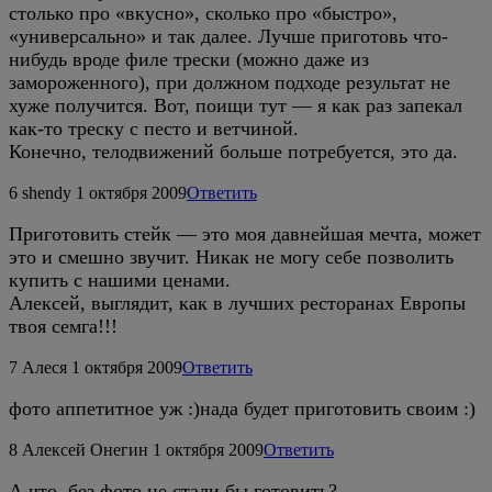
столько про «вкусно», сколько про «быстро»,
«универсально» и так далее. Лучше приготовь что-
нибудь вроде филе трески (можно даже из
замороженного), при должном подходе результат не
хуже получится. Вот, поищи тут — я как раз запекал
как-то треску с песто и ветчиной.
Конечно, телодвижений больше потребуется, это да.
6
shendy
1 октября 2009
Ответить
Приготовить стейк — это моя давнейшая мечта, может
это и смешно звучит. Никак не могу себе позволить
купить с нашими ценами.
Алексей, выглядит, как в лучших ресторанах Европы
твоя семга!!!
7
Алеся
1 октября 2009
Ответить
фото аппетитное уж :)нада будет приготовить своим :)
8
Алексей Онегин
1 октября 2009
Ответить
А что, без фото не стали бы готовить?