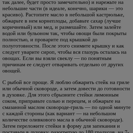
так далее, будет просто замечательно) и нарежьте на
небольшие части (в идеале, конечно, шарики — это
красиво). Растопите масло в небольшой кастрюльке,
обжарьте в нем корнеплоды, добавьте сахар (лучше
коричневый) или мед, и размешайте. Затем залейте
водой или бульоном так, чтобы овощи были покрыты
полностью, и проварите под крышкой до
полуготовности. После этого снимите крышку и как
следует уварите сироп, чтобы вся глазурь осталась на
овощах. Если вы взяли свеклу — по понятным
причинам ее следует отваривать отдельно от других
овощей.
С рыбой все проще. Я люблю обжарить стейк на гриле
или обычной сковороде, а затем довести до готовности
в духовке. Для этого сбрызните стейки лимонным
соком, приправьте солью и перецем, и обжарьте на
смазанной маслом сковороде-гриль — по одной минуте
с каждой стороны (как вариант — на небольшом
количестве оливкового масла в обычной сковороде).
Затем переложите стейки в форму для запекания и
поставьте в духовку, разогретую до 180 градусов, на 7-