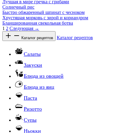
Лучшая в мире гречка с грибами
Солнечный рис
Быстро обжаренный шпинат с чесноком
Хрустящая морковь с зирой и кориандром
Бланшированная свекольная ботва
1
2
Следующая →
Каталог рецептов
Каталог рецептов
Салаты
Закуски
Блюда из овощей
Блюда из яиц
Паста
Ризотто
Супы
Ньокки