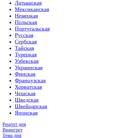
Латышская
Мексиканская
Немецкая
Польская
Португальская
Русская
Сербская
Тайская
Турецкая
Узбекская
Украинская
Финская
Французская
Хорватская
Чешская
Шведская
Швейцарская
Японская
Рецепт дня
Винегрет
Тема дня