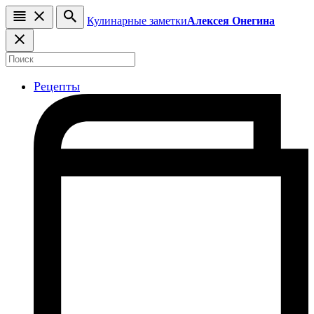
Кулинарные заметки
Алексея Онегина
Рецепты