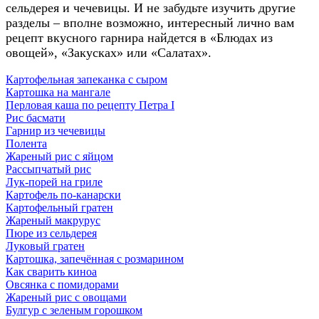
сельдерея и чечевицы. И не забудьте изучить другие
разделы – вполне возможно, интересный лично вам
рецепт вкусного гарнира найдется в «Блюдах из
овощей», «Закусках» или «Салатах».
Картофельная запеканка с сыром
Картошка на мангале
Перловая каша по рецепту Петра I
Рис басмати
Гарнир из чечевицы
Полента
Жареный рис с яйцом
Рассыпчатый рис
Лук-порей на гриле
Картофель по-канарски
Картофельный гратен
Жареный макрурус
Пюре из сельдерея
Луковый гратен
Картошка, запечённая с розмарином
Как сварить киноа
Овсянка с помидорами
Жареный рис с овощами
Булгур с зеленым горошком