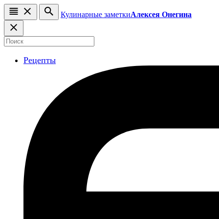
Кулинарные заметки
Алексея Онегина
Рецепты