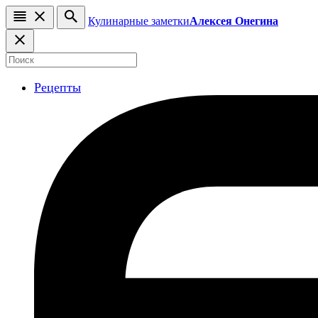
Кулинарные заметки
Алексея Онегина
Рецепты