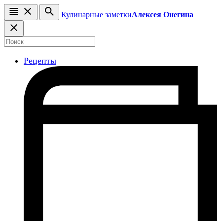
Кулинарные заметки
Алексея Онегина
Рецепты