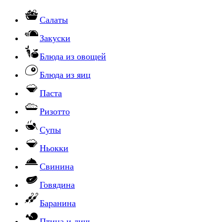
Салаты
Закуски
Блюда из овощей
Блюда из яиц
Паста
Ризотто
Супы
Ньокки
Свинина
Говядина
Баранина
Птица и дичь