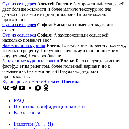
Суп из сельдерея
Алексей Онегин:
Замороженный сельдерей
даст больше жидкости и более мягкую текстуру, но для
данного супа это не принципиально. Вполне можно
приготовить.
Суп из сельдерея
Софья:
Насколько поменяет вкус, хотела
сказать
Суп из сельдерея
Софья:
А замороженный сельдерей
насколько поменяет вес?
Чахохбили из курицы
Елена:
Готовила все по закону божьему,
то есть по рецепту. Получилось очень аутентично по моим
ощущениям) Лук я вообще не…
Запеченные куриные голени
Елена:
Была надежда заменить
фастфуд этим рецептом, более полезный вариант, но к
сожалению, без кожи не то) Визуально результат
превосходит…
Кулинарные заметки
Алексея Онегина
FAQ
Политика конфиденциальности
Карта сайта
Рецепты
(А → Я)