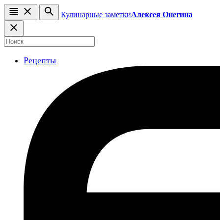
Кулинарные заметки
Алексея Онегина
Рецепты