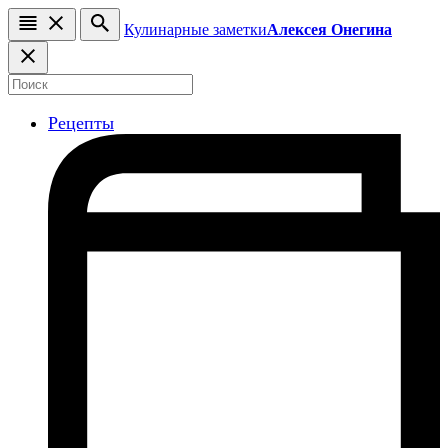
Кулинарные заметки
Алексея Онегина
Рецепты