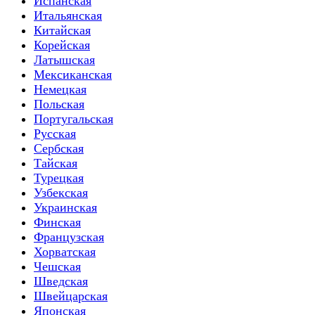
Испанская
Итальянская
Китайская
Корейская
Латышская
Мексиканская
Немецкая
Польская
Португальская
Русская
Сербская
Тайская
Турецкая
Узбекская
Украинская
Финская
Французская
Хорватская
Чешская
Шведская
Швейцарская
Японская