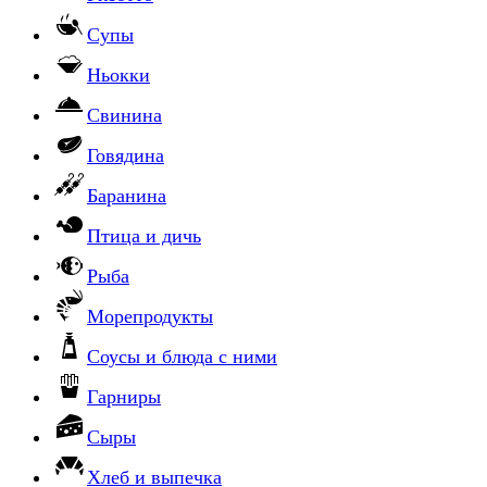
Супы
Ньокки
Свинина
Говядина
Баранина
Птица и дичь
Рыба
Морепродукты
Соусы и блюда с ними
Гарниры
Сыры
Хлеб и выпечка