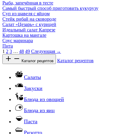
Рыба, запечённая в тесте
Самый быстрый способ приготовить кукурузу
Суп из щавеля с яйцом
Стейк рибай на сковороде
Салат «Цезарь» с курицей
Идеальный салат Капрезе
Картошка на мангале
Соус маринара
Пита
1
2
3
…
48
49
Следующая →
Каталог рецептов
Каталог рецептов
Салаты
Закуски
Блюда из овощей
Блюда из яиц
Паста
Ризотто