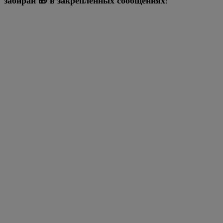
забирай 🎁 в закреплённых сообщениях
!