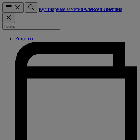
Кулинарные заметки
Алексея Онегина
Рецепты