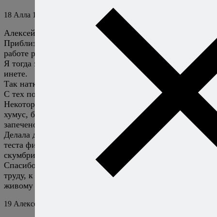
18
Алла
14 сентября 2018
Ответить
Алексей, доброе утро!
Приблизительно лет 6 тому назад моя коллега по
работе рассказала как на отдыхе ела кутабы.
Я тогда заинтересовалась и стала искать рецепт в
инете.
Так наткнулась на ваш сайт.
С тех пор я с вами!
Некоторые рецепты стали постоянными. Например
хумус, баклажаны, отварная курица по кантонски,
запеченое мясо и т.д.
Делала даже сыровяленую колбасу. Вчера вот самсу из
теста фило. Сегодня планирую найти что нибудь из
скумбрии. Да много чего!
Спасибо большое за вашу любовь к кухне, к вашему
труду, к качественным фотографиям, к интересному
живому описанию процесса приготовления!
19
Алексей Онегин
14 сентября 2018
Ответить