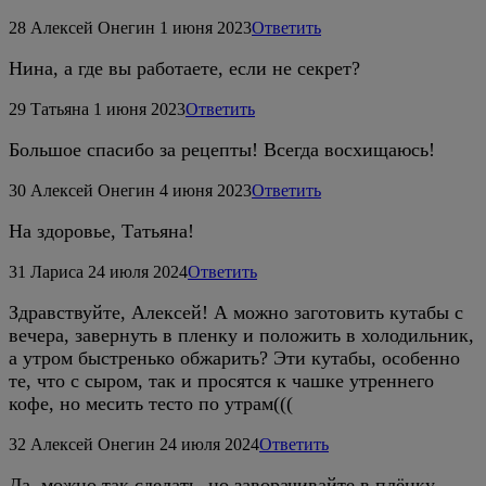
28
Алексей Онегин
1 июня 2023
Ответить
Нина, а где вы работаете, если не секрет?
29
Татьяна
1 июня 2023
Ответить
Большое спасибо за рецепты! Всегда восхищаюсь!
30
Алексей Онегин
4 июня 2023
Ответить
На здоровье, Татьяна!
31
Лариса
24 июля 2024
Ответить
Здравствуйте, Алексей! А можно заготовить кутабы с
вечера, завернуть в пленку и положить в холодильник,
а утром быстренько обжарить? Эти кутабы, особенно
те, что с сыром, так и просятся к чашке утреннего
кофе, но месить тесто по утрам(((
32
Алексей Онегин
24 июля 2024
Ответить
Да, можно так сделать, но заворачивайте в плёнку