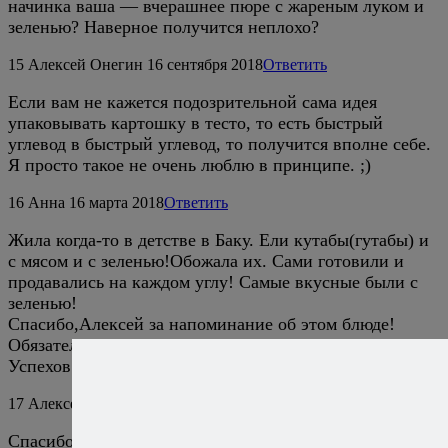
начинка ваша — вчерашнее пюре с жареным луком и
зеленью? Наверное получится неплохо?
15
Алексей Онегин
16 сентября 2018
Ответить
Если вам не кажется подозрительной сама идея
упаковывать картошку в тесто, то есть быстрый
углевод в быстрый углевод, то получится вполне себе.
Я просто такое не очень люблю в принципе. ;)
16
Анна
16 марта 2018
Ответить
Жила когда-то в детстве в Баку. Ели кутабы(гутабы) и
с мясом и с зеленью!Обожала их. Сами готовили и
продавались на каждом углу! Самые вкусные были с
зеленью!
Спасибо,Алексей за напоминание об этом блюде!
Обязательно приготовлю!
Успехов Вам на Вашем поприще!
17
Алексей Онегин
16 марта 2018
Ответить
Спасибо и вам!