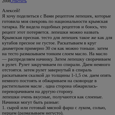
2008
Ответить
Алексей!
Я хочу поделиться с Вами рецептом лепешек, которые
готовила моя свекровь по национальности крымская
татарка. Не видела подобных рецептов и боюсь, что
рецепт этот потеряется. лепешки можно назвать
Крымская пресная. тесто для лепешек такое же как для
кутабов пресное не густое. Раскатываем в круг
диаметром примерно 30 см как можно тоньше. затем
на тесто размазываем тонким слоем масло. На масло
— распределяем начинку. Затем лепешку сворачиваем
в рулет. Рулет закручиваем по спирали. Даем немного
отстоятся. затем рулет завернутый в спираль
раскатываем скалкой до толщины 1-1,5 см. даем опять
немного постоять и обжариваем на сковороде в
растительном масле . одна сторона обжарилась-
переворачиваем на другую сторону.
лепешки очень вкусные, получаются как слоеные.
Начинки могут быть разные:
1. сырой или готовый мясной фарш с луком, солью,
перцем (размазываем негусто).