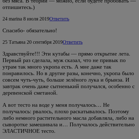
без мяса. В теории — можно, если будете пробовать —
отпишитесь.)
24
marina
8 июля 2019
Ответить
Спасибо- обязательно!
25
Татьяна
20 сентября 2019
Ответить
Здравствуйте!!! Эти кутабы — прямо открытие лета.
Первый раз сделала, муж сказал, что не привык по
утрам так много укропа есть. А мне даже так
понравилось. Но в другие разы, конечно, укропа было
совсем чуть-чуть, больше зелёного лука и брынза. И
завтрак очень даже сытненький получался, особенно с
деревенской сметаной.
А вот тесто на воде у меня получалось… Не
получалось: рвалось, плохо раскатывалось. Поэтому
либо немного растительного масла добавляла, либо на
сыворотке замешивала и… Получалось действительно
ЭЛАСТИЧНОЕ тесто.