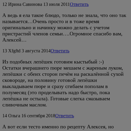
12
Ирина Савинова
13 июля 2011
Ответить
А ведь я ела такое блюдо, только не знала, что оно так
называется…Очень просто и в тоже время
оригинально и начинку можно делать с учетом
пристрастий членов семьи….Огромное спасибо вам,
Алексей…
13
Xfgftd
3 августа 2014
Ответить
Из подобных лепёшек готовим кыстыбый :-)
Остатки вчерашнего пюре мешаем с жареным луком,
лепёшки с обеих сторон печём на раскалённой сухой
сковороде, на половину готовой лепёшки
выкладываем пюре и сразу сгибаем пополам в
полумесяц (это проделывать надо быстро, пока
лепёшка не остыла). Готовые слегка смазываем
сливочным маслом.
14
Ольга
16 сентября 2018
Ответить
А вот если тесто именно по рецепту Алексея, но