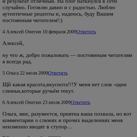
и результат отличный. На блог наткнулся в сети
случайно. Готовлю давно и с радостью. Люблю
аутентичные рецепты и, надеюсь, буду Вашим
постоянным читателем!:)
4
Алексей Онегин
10 февраля 2009
Ответить
Алексей,
ну что ж, добро пожаловать — постоянным читателям
я всегда рад.
5
Ольга
22 июля 2009
Ответить
Щй какая красота,вкуснота!!!У меня нет слов -одни
слюньи,которые ручьём текут.
6
Алексей Онегин
23 июля 2009
Ответить
Ольга, мне, разумеется, приятна ваша похвала, но вот
комментарии о слюнях и прочих выделениях меня
неизменно вводят в ступор…