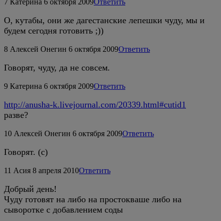
7
Катерина
6 октября 2009
Ответить
О, кутабы, они же дагестанские лепешки чуду, мы и
будем сегодня готовить ;))
8
Алексей Онегин
6 октября 2009
Ответить
Говорят, чуду, да не совсем.
9
Катерина
6 октября 2009
Ответить
http://anusha-k.livejournal.com/20339.html#cutid1
разве?
10
Алексей Онегин
6 октября 2009
Ответить
Говорят. (с)
11
Асия
8 апреля 2010
Ответить
Добрый день!
Чуду готовят на либо на простокваше либо на
сыворотке с добавлением соды