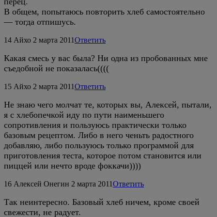
перец.
В общем, попытаюсь повторить хлеб самостоятельно
— тогда отпишусь.
14
Айхо
2 марта 2011
Ответить
Какая смесь у вас была? Ни одна из пробованных мне
съедобной не показалась((((
15
Айхо
2 марта 2011
Ответить
Не знаю чего молчат те, которых вы, Алексей, пытали,
я с хлебопечкой иду по пути наименьшего
сопротивления и пользуюсь практически только
базовым рецептом. Либо в него ченьть радостного
добавляю, либо пользуюсь только программой для
приготовления теста, которое потом становится или
пиццей или нечто вроде фоккачи))))
16
Алексей Онегин
2 марта 2011
Ответить
Так неинтересно. Базовый хлеб ничем, кроме своей
свежести, не радует.