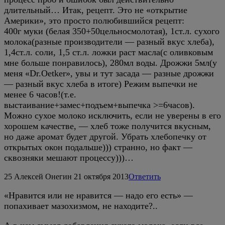
длительный… Итак, рецепт. Это не «открытие
Америки», это просто полюбившийся рецепт:
400г муки (белая 350+50цельносмолотая), 1ст.л. сухого
молока(разные производители — разный вкус хлеба),
1,4ст.л. соли, 1,5 ст.л. ложки раст масла(с оливковым
мне больше понравилось), 280мл воды. Дрожжи 5мл(у
меня «Dr.Oetker», увы и тут засада — разные дрожжи
— разный вкус хлеба в итоге) Режим выпечки не
менее 6 часов!(т.е.
выстаивание+замес+подъем+выпечка >=6часов).
Можно сухое молоко исключить, если не уверены в его
хорошем качестве, — хлеб тоже получится вкусным,
но даже аромат будет другой. Убрать хлебопечку от
открытых окон подальше))) странно, но факт —
сквозняки мешают процессу)))…
25
Алексей Онегин
21 октября 2013
Ответить
«Нравится или не нравится — надо его есть» —
попахивает мазохизмом, не находите?..