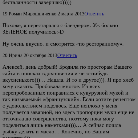
бесталанности завершаю)))))
19
Роман Мирошниченко
2 марта 2013
Ответить
Похоже, я перестарался с блендером. Уж больно
ЗЕЛЕНОЕ получилось:-D
Ну очень вкусно. и смотрится «по ресторанному».
20
Ирина
20 октября 2013
Ответить
Алексей, день добрый! Бродила по просторам Вашего
сайта в поисках вдохновения и чего-нибудь
вкусненького)))… Нашла. И то и другое))). Я про хлеб
хочу сказать. Пробовала многое. Из всех
перепробованных понравился с кукурузной мукой и
так называемый «французский». Если хотите рецептом
с удовольствием поделюсь. Еще неплохо у меня
получается заварной, но здесь пропорции муки еще не
отточила до совершенства, поэтому пока могу
поделиться лишь наметками)))… А сейчас пошла
рыбку делать и масло… Конечно, по Вашим
рецептам)))…