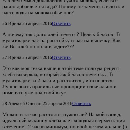
А в чем смысл добавления сухого молока, если все
равно добавляется вода? Почему не заменить всю или
часть воды на молоко обычное?
26
Ирина
25 апреля 2016
Ответить
А почему так долго хлеб печется? Целых 6 часов! В
мультиварке час на расстойку и час на выпечку. Как
же Вы хлеб по полдня ждете???
27
Ирина
25 апреля 2016
Ответить
Это как моя тезка выше в этой теме полгода рецепт
хлеба выверяла, который аж 6 часов печется… В
мультиварке за 2 часа и расстоится , и испечется.
Лучше знать правильные пропорции изначально и
поменять уже под свой вкус.
28
Алексей Онегин
25 апреля 2016
Ответить
Можно и за час расстоять, нужно ли? На мой взгляд,
идеальный мякиш у хлеба дает холодная ферментация
в течение 12 часов минимум, но вообще чем дольше (в