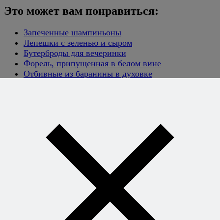
Это может вам понравиться:
Запеченные шампиньоны
Лепешки с зеленью и сыром
Бутерброды для вечеринки
Форель, припущенная в белом вине
Отбивные из баранины в духовке
Две рыбы за 20 минут
Хотите
готовить без
рецептов -
уверенно и
легко?
Книга
секретных
сочетаний
откроет вам
свободу