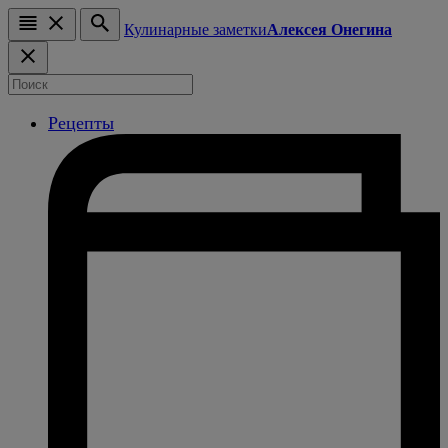
Кулинарные заметки
Алексея Онегина
Рецепты