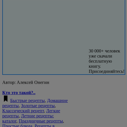
30 000+ человек
уже скачали
бесплатную
книгу.
Присоединяйтесь!
Автор:
Алексей Онегин
Кто это такой?..
Быстрые рецепты
,
Домашние
рецепты
,
Золотые рецепты
,
Классический рецепт
,
Легкие
рецепты
,
Летние рецепты:
каталог
,
Праздничные рецепты
,
Простые блюда
,
Рецепты в