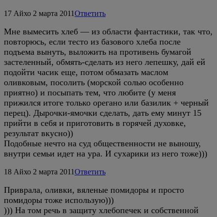
17
Айхо
2 марта 2011
Ответить
Мне вымесить хлеб — из области фантастики, так что,
повторюсь, если тесто из базового хлеба после
подъема вынуть, выложить на противень бумагой
застеленный, обмять-сделать из него лепешку, дай ей
подойти часик еще, потом обмазать маслом
оливковым, посолить (морской солью особенно
приятно) и посыпать тем, что любите (у меня
прижился итоге только орегано или базилик + черный
перец). Дырочки-ямочки сделать, дать ему минут 15
прийти в себя и приготовить в горячей духовке,
результат вкусно))
Подобные нечто на суд общественности не выношу,
внутри семьи идет на ура. И сухарики из него тоже)))
18
Айхо
2 марта 2011
Ответить
Приврала, оливки, вяленые помидоры и просто
помидоры тоже использую)))
))) На том речь в защиту хлебопечек и собственной