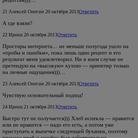
21
Алексей Онегин
20 октября 2013
Ответить
А где взяли?
22
Ирина
20 октября 2013
Ответить
Просторы интернета… не меньше полугода ушло на
«пробы и ошибки», пока лишь один рецепт и его
результат меня удовлетворил. Ни в коем случае не
претендую на «высокую» кухню — ориентир только
на личные ощущения)))…
23
Алексей Онегин
20 октября 2013
Ответить
Чувствую основательный подход!
24
Ирина
21 октября 2013
Ответить
Быстро тут не получается))) Хлеб испекла — нравится
или не нравится — надо его есть, а потом уже
приступать к выпечке следующей буханки, поэтому
процесс проб и ошибок был действительно