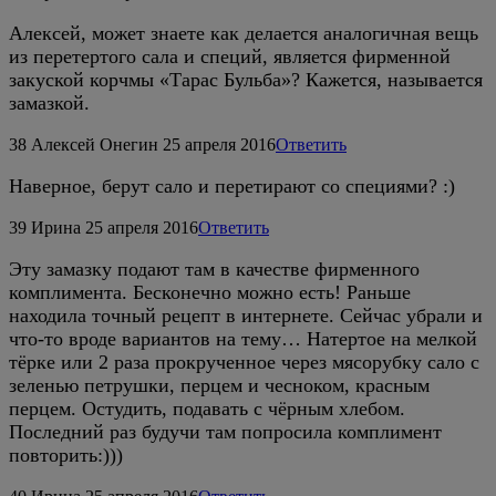
Алексей, может знаете как делается аналогичная вещь
из перетертого сала и специй, является фирменной
закуской корчмы «Тарас Бульба»? Кажется, называется
замазкой.
38
Алексей Онегин
25 апреля 2016
Ответить
Наверное, берут сало и перетирают со специями? :)
39
Ирина
25 апреля 2016
Ответить
Эту замазку подают там в качестве фирменного
комплимента. Бесконечно можно есть! Раньше
находила точный рецепт в интернете. Сейчас убрали и
что-то вроде вариантов на тему… Натертое на мелкой
тёрке или 2 раза прокрученное через мясорубку сало с
зеленью петрушки, перцем и чесноком, красным
перцем. Остудить, подавать с чёрным хлебом.
Последний раз будучи там попросила комплимент
повторить:)))