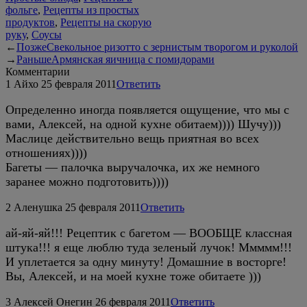
фольге
,
Рецепты из простых
продуктов
,
Рецепты на скорую
руку
,
Соусы
←
Позже
Свекольное ризотто с зернистым творогом и руколой
→
Раньше
Армянская яичница с помидорами
Комментарии
1
Айхо
25 февраля 2011
Ответить
Определенно иногда появляется ощущение, что мы с
вами, Алексей, на одной кухне обитаем)))) Шучу)))
Маслице действительно вещь приятная во всех
отношениях))))
Багеты — палочка выручалочка, их же немного
заранее можно подготовить))))
2
Аленушка
25 февраля 2011
Ответить
ай-яй-яй!!! Рецептик с багетом — ВООБЩЕ классная
штука!!! я еще люблю туда зеленый лучок! Ммммм!!!
И уплетается за одну минуту! Домашние в восторге!
Вы, Алексей, и на моей кухне тоже обитаете )))
3
Алексей Онегин
26 февраля 2011
Ответить