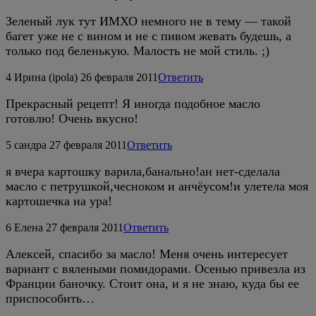
Зеленый лук тут ИМХО немного не в тему — такой
багет уже не с вином и не с пивом жевать будешь, а
только под беленькую. Малость не мой стиль. ;)
4
Ирина (ipola)
26 февраля 2011
Ответить
Прекрасный рецепт! Я иногда подобное масло
готовлю! Очень вкусно!
5
сандра
27 февраля 2011
Ответить
я вчера картошку варила,банально!ан нет-сделала
масло с петрушкой,чесноком и анчёусом!и улетела моя
картошечка на ура!
6
Елена
27 февраля 2011
Ответить
Алексей, спасибо за масло! Меня очень интересует
вариант с вялеными помидорами. Осенью привезла из
Франции баночку. Стоит она, и я не знаю, куда бы ее
приспособить…