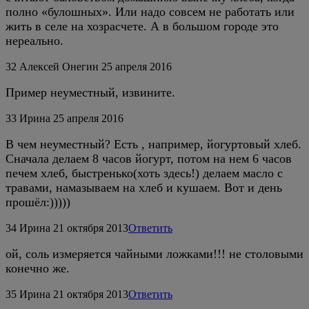
полно «булошных». Или надо совсем не работать или
жить в селе на хозрасчете. А в большом городе это
нереально.
32
Алексей Онегин
25 апреля 2016
Пример неуместный, извините.
33
Ирина
25 апреля 2016
В чем неуместный? Есть , например, йогуртовый хлеб.
Сначала делаем 8 часов йогурт, потом на нем 6 часов
печем хлеб, быстренько(хоть здесь!) делаем масло с
травами, намазываем на хлеб и кушаем. Вот и день
прошёл:)))))
34
Ирина
21 октября 2013
Ответить
ой, соль измеряется чайными ложками!!! не столовыми
конечно же.
35
Ирина
21 октября 2013
Ответить