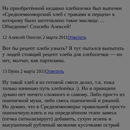
На приобретённой недавно хлебопечке был выпечен
«Средиземноморский хлеб с травами и перцем» к
которому было заготовлено такое маслице….
Объедение! Спасибо Алексей!
12
Алексей Онегин
2 марта 2011
Ответить
Вот бы рецепт хлеба узнать? Я тут пытался выпытать
у людей стоящий рецепт хлеба для хлебопечки — но
нет, молчат, как партизаны.
13
Djons
2 марта 2011
Ответить
Ну такой хлеб я из готовой смеси делал, т.к. пока
только начинаю путь хлебопёка :). Но в принципе
думаю нет ничего сложного и самому. Либо просто из
пшеничной муки, либо смесь пшеничной и ржаной.
Но думаю, что в Средиземноморье правильней просто
пшеничную взять и на определённом этапе замеса
(печка сигнализирует) добавить, сухую зелень и
высушенный рубленый мелкими кусочками острый