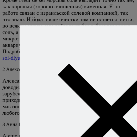
как хорошая (хорошо очищенная) каменная. Я по
работе связан с израильской солевой компанией, так
что знаю. И йода после очистки там не остается почти,
во всяком случае они добавляют йод в йодированную
соль, а мы добавляем не только йод, а еще и другие
микроэлементы, когда выпускаем морскую соль для
аквариумов на основе их хлористого натрия.
Подробности:
http://rybafish.umclidet.com/sol-iz-morya-i-
sol-dlya-morya.htm
2
Алексей Онегин
14 апреля 2011
Ответить
Александр, я говорю о той морской соли, которую мне
доводилось покупать в России, а также в некоторых
зарубежных странах (в Израиле бывать не
приходилось). Будете в России — зайдите в любой
магазин, возьмите с полки пачку поваренной соли
любого помола и очистки и сравните ее с морской.
3
Анна Широн
14 апреля 2011
Ответить
А еще розовая гималайская соль бывает. Тоже имеет