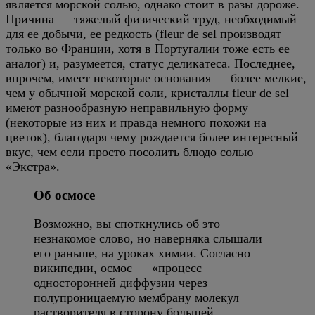
является морской солью, однако стоит в разы дороже.
Причина — тяжелый физический труд, необходимый
для ее добычи, ее редкость (fleur de sel производят
только во Франции, хотя в Португалии тоже есть ее
аналог) и, разумеется, статус деликатеса. Последнее,
впрочем, имеет некоторые основания — более мелкие,
чем у обычной морской соли, кристаллы fleur de sel
имеют разнообразную неправильную форму
(некоторые из них и правда немного похожи на
цветок), благодаря чему рождается более интересный
вкус, чем если просто посолить блюдо солью
«Экстра».
Об осмосе
Возможно, вы споткнулись об это
незнакомое слово, но наверняка слышали
его раньше, на уроках химии. Согласно
википедии, осмос — «процесс
односторонней диффузии через
полупроницаемую мембрану молекул
растворителя в сторону большей