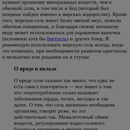
нужных организму минеральных веществ, чем в
обычной соли, в том числе и йод (который был
впервые найден именно в морских водорослях). Кроме
того, морская соль имеет более мягкий вкус, нежели
обычная поваренная, и благодаря своему внешнему
виду может использоваться для украшения выпечки
(вспомним хотя бы
бретцель
) и других блюд. Я
рекомендую использовать морскую соль всегда, когда
это возможно, при необходимости размолов кристаллы
в мельничке или раздавив их в ступке.
О вреде и пользе
О вреде соли сказано так много, что едва ли
есть смысл повторяться — все знают о том,
что злоупотребление солью вызывает
заболевания сердца, почек, желудка и так
далее. О том, что соль жизненно необходима
организму, говорят реже, но это
действительно так. Межклеточный обмен
веществ, регулирование водно-солевого
баланса в организме и многие другие