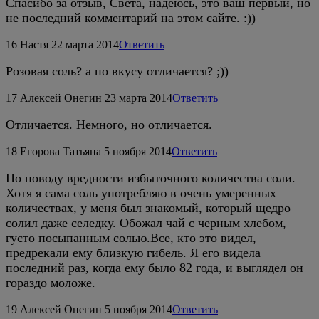
Спасибо за отзыв, Света, надеюсь, это ваш первый, но
не последний комментарий на этом сайте. :))
16
Настя
22 марта 2014
Ответить
Розовая соль? а по вкусу отличается? ;))
17
Алексей Онегин
23 марта 2014
Ответить
Отличается. Немного, но отличается.
18
Егорова Татьяна
5 ноября 2014
Ответить
По поводу вредности избыточного количества соли.
Хотя я сама соль употребляю в очень умеренных
количествах, у меня был знакомый, который щедро
солил даже селедку. Обожал чай с черным хлебом,
густо посыпанным солью.Все, кто это видел,
предрекали ему близкую гибель. Я его видела
последний раз, когда ему было 82 года, и выглядел он
гораздо моложе.
19
Алексей Онегин
5 ноября 2014
Ответить