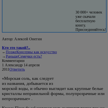
30 000+ человек
уже скачали
бесплатную
книгу.
Присоединяйтесь!
Автор:
Алексей Онегин
Кто это такой?..
←
Позже
Консервы как искусство
→
Раньше
Семечки есть?
Комментарии
1
Александр
14 апреля
2011
Ответить
«Морская соль, как следует
из названия, добывается из
морской воды, и обычно выглядит как крупные белые
кристаллы неправильной формы, полупрозрачные или
непрозрачные» .
Кроме Fleur de sel морская соль выглядит точно так же,