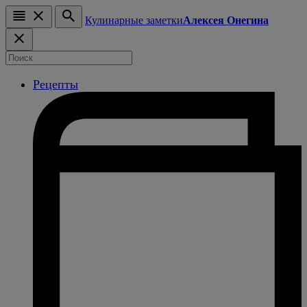
Кулинарные заметки
Алексея Онегина
Рецепты