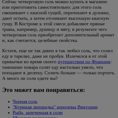
Сейчас четверговую соль можно купить в магазине
или приготовить самостоятельно: для этого соль
смешивают с квасной гущей, перепекают в духовке,
дают остыть, а затем отсеивают высохшую квасную
гущу. В Костроме к этой смеси добавляют пряные
травы, например, душицу и мяту, в результате чего
четверговая соль приобретает дополнительный аромат
и, как считается, целебные свойства.
Кстати, еще не так давно я так любил соль, что солил
еду в тарелке, даже не пробуя. Излечился я от этой
привычки во время своего
путешествия по Франции
:
тамошние повара солят еду настолько умело, что
попадают в десятку. Солить больше — только портить.
А много ли соли едите вы?
Это может вам понравиться:
Черная соль
"Куриная лихорадка" королевы Виктории
Рыба, запеченная в соли
Шашлык из говядины