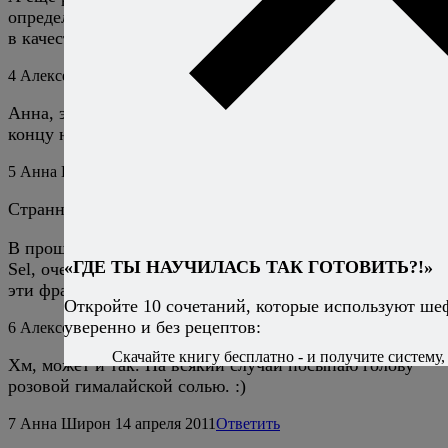
определенный вкусовой оттенок и неплохо смотрится
в качестве украшения. :)
4
Алексей Онегин
14 апреля 2011
Ответить
Анна, это вулканическая соль и есть, я о ней ближе к
концу написал.
5
Анна Широн
14 апреля 2011
Ответить
Странно, у нас ее по разному позиционируют :)
В прошлом июле побывала на производстве Fleur De
«ГДЕ ТЫ НАУЧИЛАСЬ ТАК ГОТОВИТЬ?!»
Sel, очень интересно посмотреть. Затейники все таки
эти французы)
Откройте 10 сочетаний, которые используют ше
уверенно и без рецептов:
6
Алексей Онегин
14 апреля 2011
Ответить
Скачайте книгу бесплатно - и получите систему, 
Хм, может и так. На всякий случай посыпаю голову
розовой гималайской солью. :)
7
Анна Широн
14 апреля 2011
Ответить