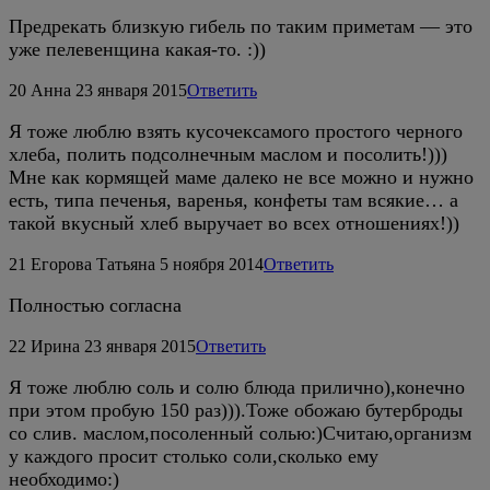
Предрекать близкую гибель по таким приметам — это
уже пелевенщина какая-то. :))
20
Анна
23 января 2015
Ответить
Я тоже люблю взять кусочексамого простого черного
хлеба, полить подсолнечным маслом и посолить!)))
Мне как кормящей маме далеко не все можно и нужно
есть, типа печенья, варенья, конфеты там всякие… а
такой вкусный хлеб выручает во всех отношениях!))
21
Егорова Татьяна
5 ноября 2014
Ответить
Полностью согласна
22
Ирина
23 января 2015
Ответить
Я тоже люблю соль и солю блюда прилично),конечно
при этом пробую 150 раз))).Тоже обожаю бутерброды
со слив. маслом,посоленный солью:)Считаю,организм
у каждого просит столько соли,сколько ему
необходимо:)