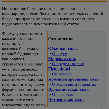
Но основное бытовое назначение соли все же
кулинарное, и если большинством остальных специй
блюда приправляют, то солью именно солят, что
подчеркивает ее исключительный статус.
Формулу соли помнит
каждый. Хлорид
Оглавление
натрия, NaCl —
Обычная соль
казалось бы, куда уж
•
О вкусе
проще? Однако суть,
Морская соль
как водится,
•
О вреде и пользе
скрывается в мелочах
Fleur de sel
— в тех примесях,
•
Об осмосе
которые содержатся в
Ароматизированная соль
соли помимо хлорида
•
О жаловании и салатах
натрия, и в том, какую
Вулканическая соль
форму она принимает.
•
О рассолах
В лавках и магазинах
Четверговая соль
можно встретить
множество видов соли,