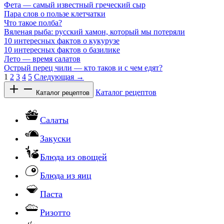
Фета — самый известный греческий сыр
Пара слов о пользе клетчатки
Что такое полба?
Вяленая рыба: русский хамон, который мы потеряли
10 интересных фактов о кукурузе
10 интересных фактов о базилике
Лето — время салатов
Острый перец чили — кто таков и с чем едят?
1
2
3
4
5
Следующая →
Каталог рецептов
Каталог рецептов
Салаты
Закуски
Блюда из овощей
Блюда из яиц
Паста
Ризотто