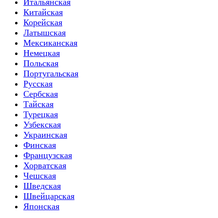
Итальянская
Китайская
Корейская
Латышская
Мексиканская
Немецкая
Польская
Португальская
Русская
Сербская
Тайская
Турецкая
Узбекская
Украинская
Финская
Французская
Хорватская
Чешская
Шведская
Швейцарская
Японская