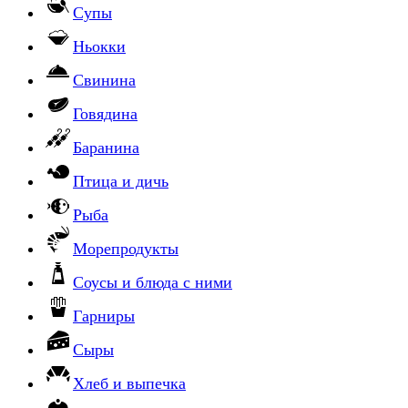
Супы
Ньокки
Свинина
Говядина
Баранина
Птица и дичь
Рыба
Морепродукты
Соусы и блюда с ними
Гарниры
Сыры
Хлеб и выпечка