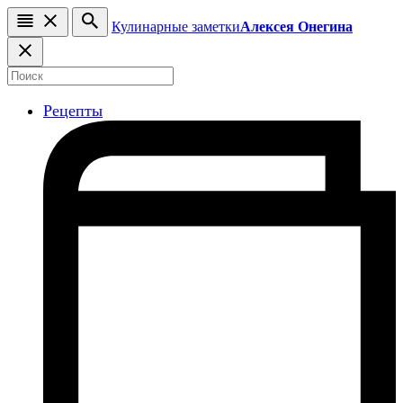
Кулинарные заметки
Алексея Онегина
Рецепты