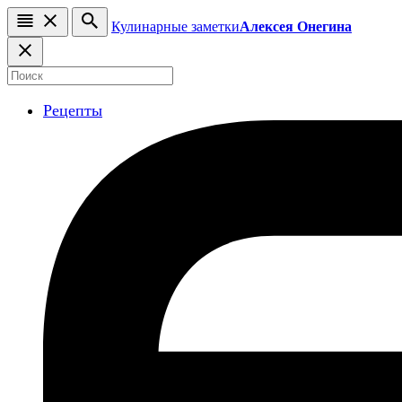
Кулинарные заметки
Алексея Онегина
Рецепты