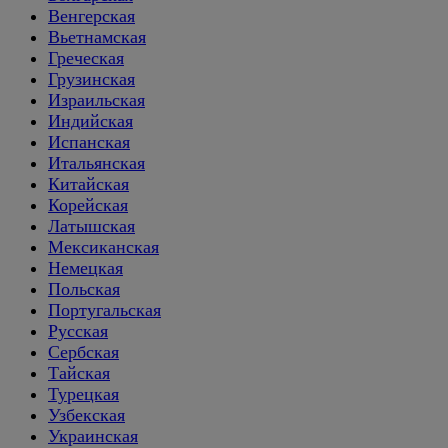
Венгерская
Вьетнамская
Греческая
Грузинская
Израильская
Индийская
Испанская
Итальянская
Китайская
Корейская
Латышская
Мексиканская
Немецкая
Польская
Португальская
Русская
Сербская
Тайская
Турецкая
Узбекская
Украинская