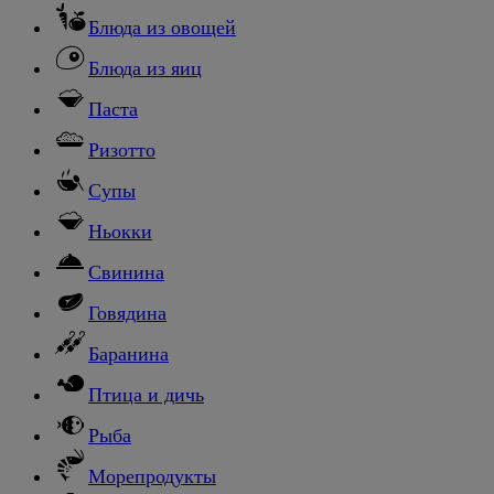
Блюда из овощей
Блюда из яиц
Паста
Ризотто
Супы
Ньокки
Свинина
Говядина
Баранина
Птица и дичь
Рыба
Морепродукты