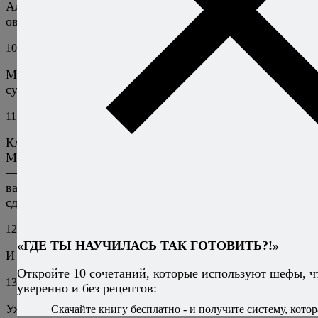
Алексей, можно ли заменить духовку сушилкой для
овощей и фруктов.
10
Алексей Онегин
23 августа 2013
Ответить
Можно. Подробности — в инструкции к вашей
сушилке.
11
Татьяна
25 августа 2023
Ответить
Класс! Как раз много спелых помидоров.
Маринованные не люблю. Предлагают замораживать
— для меня это как-то кощунственно звучит. А вот
ваш рецепт, как мне кажется, самое то! Завтра же
сделаю!
12
Алексей Онегин
27 августа 2023
Ответить
«ГДЕ ТЫ НАУЧИЛАСЬ ТАК ГОТОВИТЬ?!»
И как? :)
Откройте 10 сочетаний, которые используют шефы, ч
13
Татьяна
19 августа 2024
Ответить
уверенно и без рецептов:
Уж год прошëл я и забыла, что делала именно по этому
Скачайте книгу бесплатно - и получите систему, котор