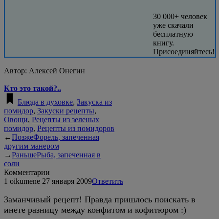
30 000+ человек
уже скачали
бесплатную
книгу.
Присоединяйтесь!
Автор:
Алексей Онегин
Кто это такой?..
Блюда в духовке
,
Закуска из
помидор
,
Закуски рецепты
,
Овощи
,
Рецепты из зеленых
помидор
,
Рецепты из помидоров
←
Позже
Форель, запеченная
другим манером
→
Раньше
Рыба, запеченная в
соли
Комментарии
1
oikumene
27 января 2009
Ответить
Заманчивый рецепт! Правда пришлось поискать в
инете разницу между конфитом и кофитюром :)