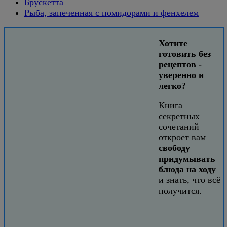
Брускетта
Рыба, запеченная с помидорами и фенхелем
Хотите
готовить без
рецептов -
уверенно и
легко?
Книга
секретных
сочетаний
откроет вам
свободу
придумывать
блюда на ходу
и знать, что всё
получится.