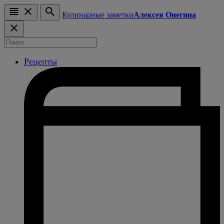
Кулинарные заметки
Алексея Онегина
Рецепты