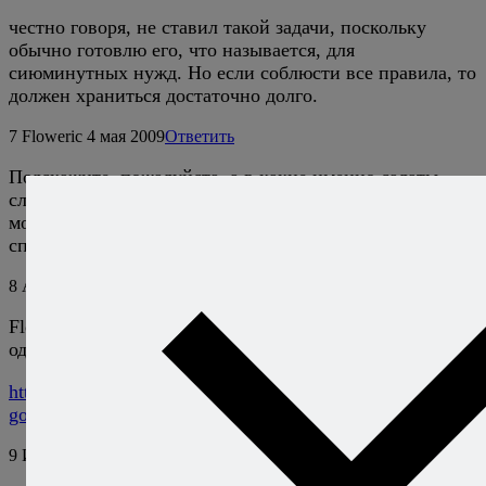
честно говоря, не ставил такой задачи, поскольку
обычно готовлю его, что называется, для
сиюминутных нужд. Но если соблюсти все правила, то
должен храниться достаточно долго.
7
Floweric
4 мая 2009
Ответить
Подскажите, пожалуйста, а в какие именно салаты
следует добавлять столь интересный ингредиент?
может это какие-то особые национальные салаты?
спасибо :)
8
Алексей Онегин
4 мая 2009
Ответить
Floweric, да в любые на свое усмотрение. Вот пример
одного из салатов с использованием конфита:
http://www.arborio.ru/2009/02/02/zelenyj-salat-s-grushej-i-
golubym-syrom/
9
Ирина Алексеевна
23 августа 2013
Ответить