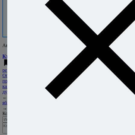
30 000+ человек
уже скачали
бесплатную
книгу.
Присоединяйтесь!
Автор:
Алексей Онегин
Кто это такой?..
Запеченная рыба
,
Летние
рецепты: каталог
,
Морская рыба
,
Обалденный рецепт
,
Рецепты из
простых продуктов
,
Рецепты на
каждый день
,
Рыба
,
Рыба в
духовке
,
Филе рыбы
←
Позже
Утиная печень с
яблочным чатни
→
Раньше
Семга слабой соли
Комментарии
Добавить комментарий