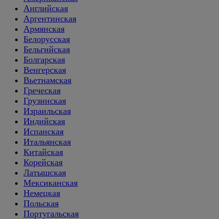
Английская
Аргентинская
Армянская
Белорусская
Бельгийская
Болгарская
Венгерская
Вьетнамская
Греческая
Грузинская
Израильская
Индийская
Испанская
Итальянская
Китайская
Корейская
Латышская
Мексиканская
Немецкая
Польская
Португальская