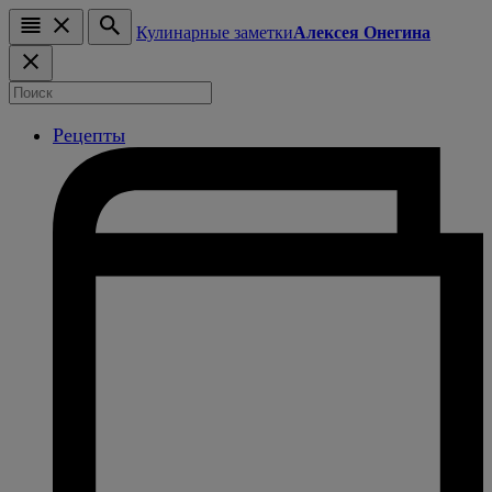
Кулинарные заметки
Алексея Онегина
Рецепты