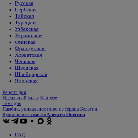
Русская
Сербская
Тайская
Турецкая
Узбекская
Украинская
Финская
Французская
Хорватская
Чешская
Шведская
Швейцарская
Японская
Рецепт дня
Идеальный салат Капрезе
Тема дня
Ламбик, уникальное пиво из сердца Бельгии
Кулинарные заметки
Алексея Онегина
FAQ