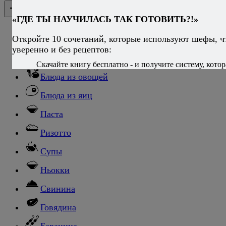
Каталог рецептов
Каталог рецептов
«ГДЕ ТЫ НАУЧИЛАСЬ ТАК ГОТОВИТЬ?!»
Откройте 10 сочетаний, которые используют шефы, ч
Салаты
уверенно и без рецептов:
Закуски
Скачайте книгу бесплатно - и получите систему, котор
Блюда из овощей
Блюда из яиц
Паста
Ризотто
Супы
Ньокки
Свинина
Говядина
Баранина