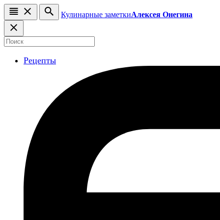
Кулинарные заметки
Алексея Онегина
Рецепты