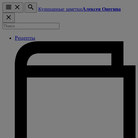
Кулинарные заметки
Алексея Онегина
Рецепты