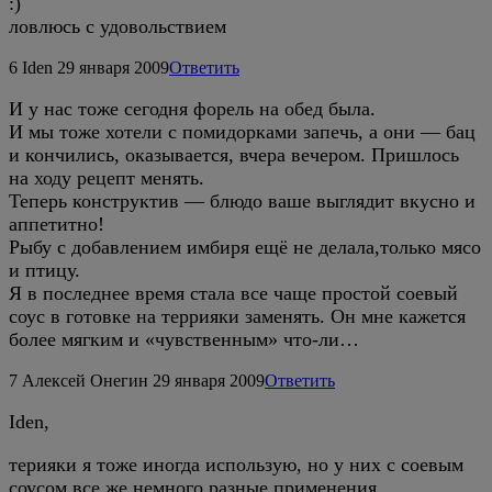
:)
ловлюсь с удовольствием
6
Iden
29 января 2009
Ответить
И у нас тоже сегодня форель на обед была.
И мы тоже хотели с помидорками запечь, а они — бац
и кончились, оказывается, вчера вечером. Пришлось
на ходу рецепт менять.
Теперь конструктив — блюдо ваше выглядит вкусно и
аппетитно!
Рыбу с добавлением имбиря ещё не делала,только мясо
и птицу.
Я в последнее время стала все чаще простой соевый
соус в готовке на террияки заменять. Он мне кажется
более мягким и «чувственным» что-ли…
7
Алексей Онегин
29 января 2009
Ответить
Iden,
терияки я тоже иногда использую, но у них с соевым
соусом все же немного разные применения.