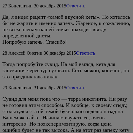
27
Константин
30 декабря 2015
Ответить
Да, я видел рецепт «самой вкусной кеты». Но хотелось
бы не жарить и именно запечь. Жареное, к сожалению,
не всем членам нашей семьи подходит ввиду
определенной диеты.
Попробую запечь. Спасибо!
28
Алексей Онегин
30 декабря 2015
Ответить
Тогда попробуйте сувид. На мой взгляд, кета для
запекания чересчур суховата. Есть можно, конечно, но
это праздник как-никак.
29
Константин
31 декабря 2015
Ответить
Сувид для меня пока что — терра инкогнита. Ни разу
не готовил этим способом. И вообще, к своему стыду,
столкнулся с этой темой буквально неделю назад на
Вашем же сайте. Начинаю изучать её, очень
интересно! Но поэкспериментирую, когда цена
ошибки будет не так высока. А на этот раз запеку кету