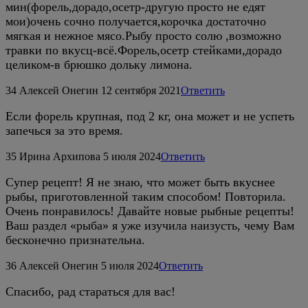
мин(форель,дорадо,осетр-другую просто не едят
мои)очень сочно получается,корочка достаточно
мягкая и нежное мясо.Рыбу просто солю ,возможно
травки по вкусц-всё.Форель,осетр стейками,дорадо
целиком-в брюшко дольку лимона.
34
Алексей Онегин
12 сентября 2021
Ответить
Если форель крупная, под 2 кг, она может и не успеть
запечься за это время.
35
Ирина Архипова
5 июля 2024
Ответить
Супер рецепт! Я не знаю, что может быть вкуснее
рыбы, приготовленной таким способом! Повторила.
Очень понравилось! Давайте новые рыбные рецепты!
Ваш раздел «рыба» я уже изучила наизусть, чему Вам
бесконечно признательна.
36
Алексей Онегин
5 июля 2024
Ответить
Спасибо, рад стараться для вас!