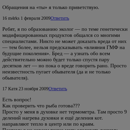
Обращения на «ты» я только приветствую.
16
m4rks
1 февраля 2009
Ответить
Ребят, я по образованию эколог — по теме генетически
модифицированных продуктов общался со многими
специалистами. Никто не может доказать вреда от них
— тем более, нельзя предсказывать «влияния ГМФ на
будущие поколения». Бред — а узнать обо всем
действительно можно будет только спустя пару
десятков лет — но пока о вреде говорить рано. Просто
неизвестность пугает обывателя (да и не только
обывателя).
17
Катя
23 ноября 2009
Ответить
Есть вопрос!
Как проверить что рыба готова???
Просто у меня в духовке нет термометра. Там просто 9
делений нагрева духовки и ещё деления кот.
направляют тепло в центр или по краям.
Поэтому я не совсем точно могу следовать вашему