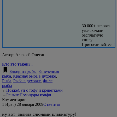
30 000+ человек
уже скачали
бесплатную
книгу.
Присоединяйтесь!
Автор:
Алексей Онегин
Кто это такой?..
Блюда из рыбы
,
Запеченная
рыба
,
Красная рыба в духовке
,
Рыба
,
Рыба в духовке
,
Филе
рыбы
←
Позже
Суп с тофу и креветками
→
Раньше
Помидоры конфи
Комментарии
1
Ира :)
28 января 2009
Ответить
ну вот! залила слюнями клавиатуру!