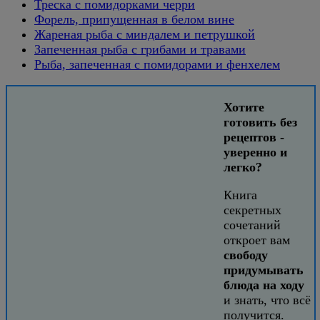
Треска с помидорками черри
Форель, припущенная в белом вине
Жареная рыба с миндалем и петрушкой
Запеченная рыба с грибами и травами
Рыба, запеченная с помидорами и фенхелем
Хотите
готовить без
рецептов -
уверенно и
легко?
Книга
секретных
сочетаний
откроет вам
свободу
придумывать
блюда на ходу
и знать, что всё
получится.