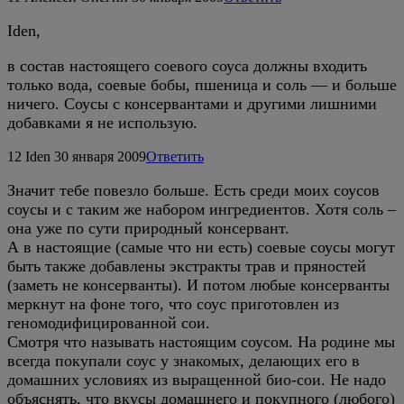
Iden,
в состав настоящего соевого соуса должны входить
только вода, соевые бобы, пшеница и соль — и больше
ничего. Соусы с консервантами и другими лишними
добавками я не использую.
12
Iden
30 января 2009
Ответить
Значит тебе повезло больше. Есть среди моих соусов
соусы и с таким же набором ингредиентов. Хотя соль –
она уже по сути природный консервант.
А в настоящие (самые что ни есть) соевые соусы могут
быть также добавлены экстракты трав и пряностей
(заметь не консерванты). И потом любые консерванты
меркнут на фоне того, что соус приготовлен из
геномодифицированной сои.
Смотря что называть настоящим соусом. На родине мы
всегда покупали соус у знакомых, делающих его в
домашних условиях из выращенной био-сои. Не надо
объяснять, что вкусы домашнего и покупного (любого)