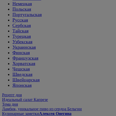
Немецкая
Польская
Португальская
Русская
Сербская
Тайская
Турецкая
Узбекская
Украинская
Финская
Французская
Хорватская
Чешская
Шведская
Швейцарская
Японская
Рецепт дня
Идеальный салат Капрезе
Тема дня
Ламбик, уникальное пиво из сердца Бельгии
Кулинарные заметки
Алексея Онегина