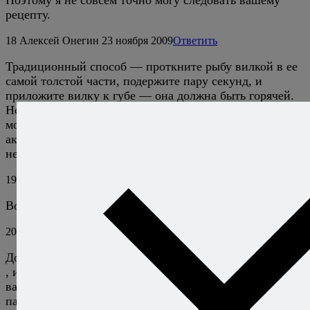
рецепту.
18
Алексей Онегин
23 ноября 2009
Ответить
Традиционный способ — проткните рыбу вилкой в ее
самой толстой части, подержите пару секунд, и
приложите вилку к губе — она должна быть горячей.
Но это если у вас целая рыба, если же это филе, то
можно и визуально определить, наконец, возможности
аккуратно разрезать и проверить цвет мяса тоже никто
не отменяет.
19
Ирина
17 марта 2010
Ответить
Восхитетельно! Аппетитно и красиво!
20
Василий
23 апреля 2010
Ответить
Доброго дня. Сегодня встречаю жену из командировки
, и решил побалывать изысканным ужином. Прочитал
ваш рецепт , залил слюнями ноут )) , поехал и купил
пару живых форелей. Пойду готовить.