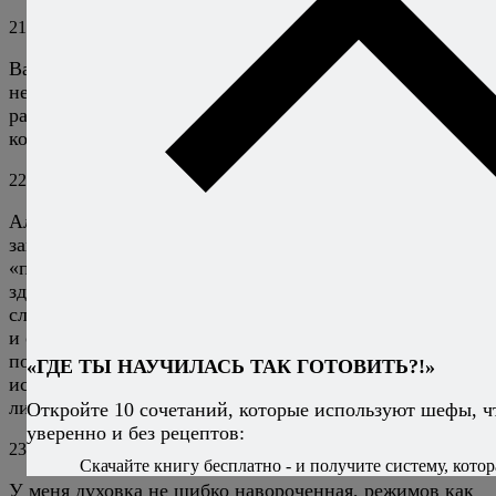
21
Алексей Онегин
23 апреля 2010
Ответить
Василий, приятного аппетита, со свежей рыбой у вас
не может не получиться. Но помните: слухи о том, что
разговоры про слюни и другие выделения доставляют
кому-то удовольствие, сильно преувеличены. ;)
22
Михаил
7 августа 2010
Ответить
Алексей, а какой Вы режим духовки используете при
запекании? Я опытным путем дошел до режима
«пицца» с самой мощной нижней конвекцией. Однако,
здесь он при температуре 200 градусов оказался
слишком суровым, и как результат пригоревшая зелень
и отсутствие соков на противене. Рыба сама
получилась очень здоровская, но это потому, что
«ГДЕ ТЫ НАУЧИЛАСЬ ТАК ГОТОВИТЬ?!»
испортить ее было тяжело. По рецепту: думаю имбирь
лишний.
Откройте 10 сочетаний, которые используют шефы, ч
уверенно и без рецептов:
23
Алексей Онегин
8 августа 2010
Ответить
Скачайте книгу бесплатно - и получите систему, котор
У меня духовка не шибко навороченная, режимов как