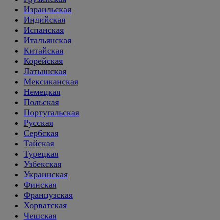
Израильская
Индийская
Испанская
Итальянская
Китайская
Корейская
Латышская
Мексиканская
Немецкая
Польская
Португальская
Русская
Сербская
Тайская
Турецкая
Узбекская
Украинская
Финская
Французская
Хорватская
Чешская