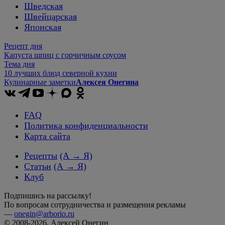
Шведская
Швейцарская
Японская
Рецепт дня
Капуста шпиц с горчичным соусом
Тема дня
10 лучших блюд северной кухни
Кулинарные заметки
Алексея Онегина
FAQ
Политика конфиденциальности
Карта сайта
Рецепты
(А → Я)
Статьи
(А → Я)
Клуб
Подпишись на рассылку!
По вопросам сотрудничества и размещения рекламы
—
onegin@arborio.ru
© 2008-2026, Алексей Онегин