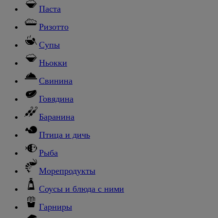
Паста
Ризотто
Супы
Ньокки
Свинина
Говядина
Баранина
Птица и дичь
Рыба
Морепродукты
Соусы и блюда с ними
Гарниры