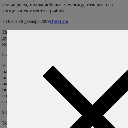
сельдереем, потом добавил чечевицу, отварил и в
конце запек вместе с рыбой.
7
Ольга
18 декабря 2009
Ответить
Интересно,надо попробовать.Люблю готовить в
духовке,сунул,вынул и готово-в смысле мало возни на
кухне:)
8
Алексей Онегин
18 декабря 2009
Ответить
Если честно, мне проблема «возни на кухне» кажется
надуманной. Изложенные на этом сайте рецепты
иногда могут содержать много ингредиентов, или
иметь пространное описание — но те, которые я мог
бы назвать непростыми в исполнении (то есть не
годящимися к приготовлению вечером после работы),
я могу пересчитать по пальцам.
9
Ольга
18 декабря 2009
Ответить
Тогда Ваш блог это то что мне нужно!