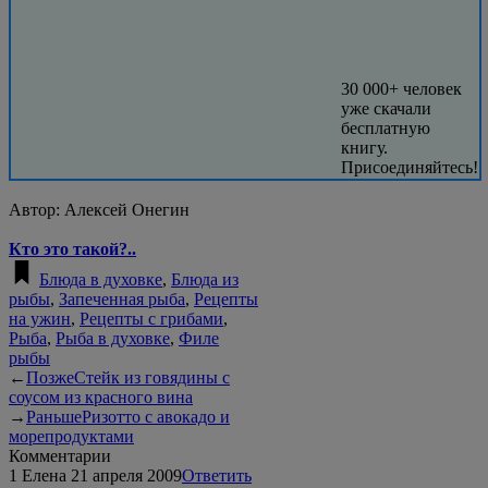
30 000+ человек
уже скачали
бесплатную
книгу.
Присоединяйтесь!
Автор:
Алексей Онегин
Кто это такой?..
Блюда в духовке
,
Блюда из
рыбы
,
Запеченная рыба
,
Рецепты
на ужин
,
Рецепты с грибами
,
Рыба
,
Рыба в духовке
,
Филе
рыбы
←
Позже
Стейк из говядины с
соусом из красного вина
→
Раньше
Ризотто с авокадо и
морепродуктами
Комментарии
1
Елена
21 апреля 2009
Ответить