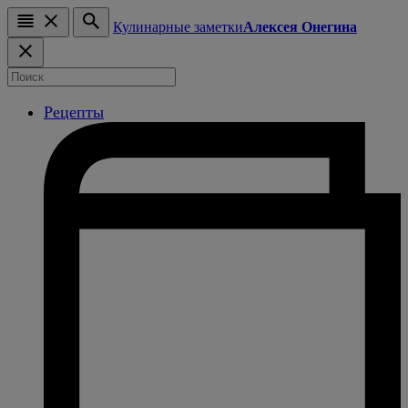
Кулинарные заметки
Алексея Онегина
Рецепты