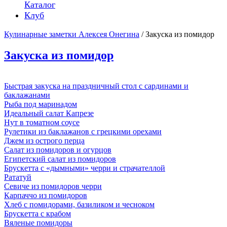
Каталог
Клуб
Кулинарные заметки Алексея Онегина
/ Закуска из помидор
Закуска из помидор
Быстрая закуска на праздничный стол с сардинами и
баклажанами
Рыба под маринадом
Идеальный салат Капрезе
Нут в томатном соусе
Рулетики из баклажанов с грецкими орехами
Джем из острого перца
Салат из помидоров и огурцов
Египетский салат из помидоров
Брускетта с «дымными» черри и страчателлой
Рататуй
Севиче из помидоров черри
Карпаччо из помидоров
Хлеб с помидорами, базиликом и чесноком
Брускетта с крабом
Вяленые помидоры