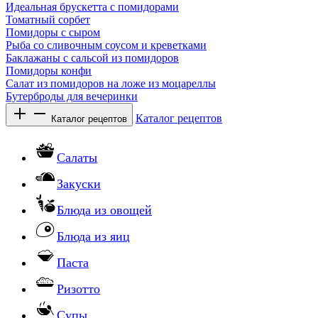
Идеальная брускетта с помидорами
Томатный сорбет
Помидоры с сыром
Рыба со сливочным соусом и креветками
Баклажаны с сальсой из помидоров
Помидоры конфи
Салат из помидоров на ложе из моцареллы
Бутерброды для вечеринки
Каталог рецептов
Каталог рецептов
Салаты
Закуски
Блюда из овощей
Блюда из яиц
Паста
Ризотто
Супы