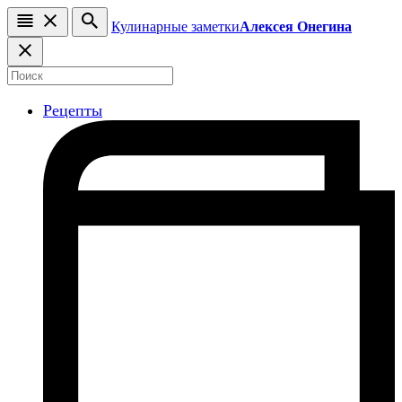
Кулинарные заметки
Алексея Онегина
Рецепты