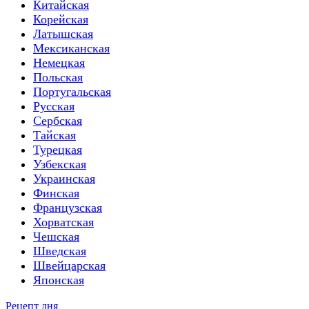
Китайская
Корейская
Латышская
Мексиканская
Немецкая
Польская
Португальская
Русская
Сербская
Тайская
Турецкая
Узбекская
Украинская
Финская
Французская
Хорватская
Чешская
Шведская
Швейцарская
Японская
Рецепт дня