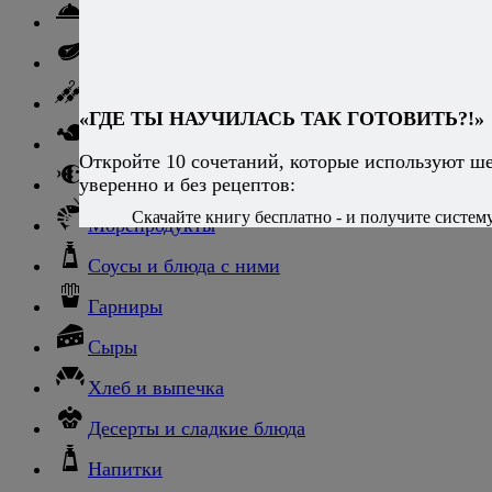
Свинина
Говядина
Баранина
«ГДЕ ТЫ НАУЧИЛАСЬ ТАК ГОТОВИТЬ?!»
Птица и дичь
Откройте 10 сочетаний, которые используют ш
уверенно и без рецептов:
Рыба
Скачайте книгу бесплатно - и получите систему,
Морепродукты
Соусы и блюда с ними
Гарниры
Сыры
Хлеб и выпечка
Десерты и сладкие блюда
Напитки