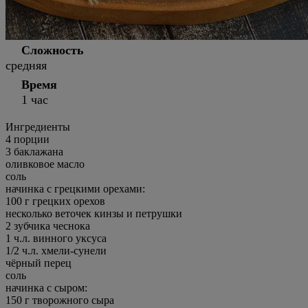
Сложность
средняя
Время
1 час
Ингредиенты
4
порции
3 баклажана
оливковое масло
соль
начинка с грецкими орехами:
100 г грецких орехов
несколько веточек кинзы и петрушки
2 зубчика чеснока
1 ч.л. винного уксуса
1/2 ч.л. хмели-сунели
чёрный перец
соль
начинка с сыром:
150 г творожного сыра