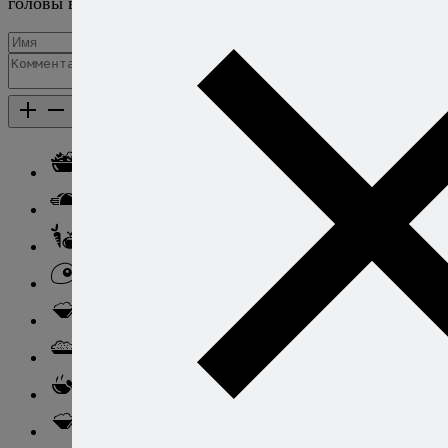
головы вылетело.
Добавить комментарий
Каталог рецептов
Каталог рецептов
Салаты
Закуски
Блюда из овощей
Блюда из яиц
Паста
Ризотто
Супы
Ньокки