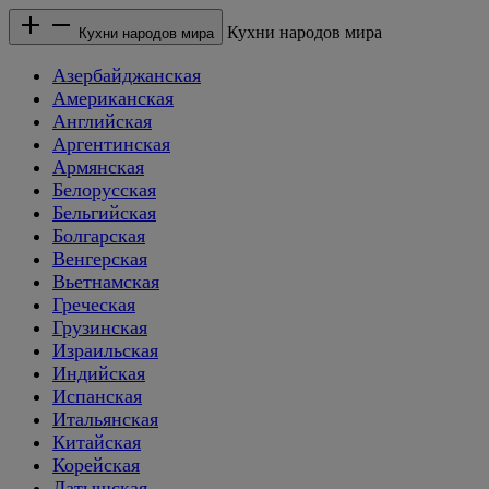
Кухни народов мира
Кухни народов мира
Азербайджанская
Американская
Английская
Аргентинская
Армянская
Белорусская
Бельгийская
Болгарская
Венгерская
Вьетнамская
Греческая
Грузинская
Израильская
Индийская
Испанская
Итальянская
Китайская
Корейская
Латышская