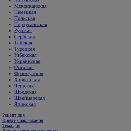
Мексиканская
Немецкая
Польская
Португальская
Русская
Сербская
Тайская
Турецкая
Узбекская
Украинская
Финская
Французская
Хорватская
Чешская
Шведская
Швейцарская
Японская
Рецепт дня
Крем из баклажанов
Тема дня
Лучшие веганские рецепты