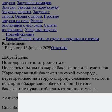
закуски
,
Закуска из помидор
,
Закуски
,
Закуски на скорую руку
,
Закуски рецепты
,
Закуски с
сыром
,
Овощи с сыром
,
Простые
закуски на стол
,
Рецепт
баклажанов с чесноком
,
Салаты
из баклажан
,
Холодные закуски
←
Позже
Буженина
→
Раньше
Паста в томатном соусе с анчоусами и изюмом
Комментарии
1
Владимир
13 февраля 2025
Ответить
Добрый день.
Помидоров нет в ингридиентах.
Поделюсь опытом по жарке баклажанов для рулетиков.
Жарю нарезанный баклажан на сухой сковороде,
переворачиваю на вторую сторону, смазываю маслом и
повторно обжариваю с обеих сторон. В итоге
баклажан не нужно избавлять от лишнего масла.
2
Алексей Онегин
13 февраля 2025
Ответить
Спасибо, что написали, добавил, а то совсем из