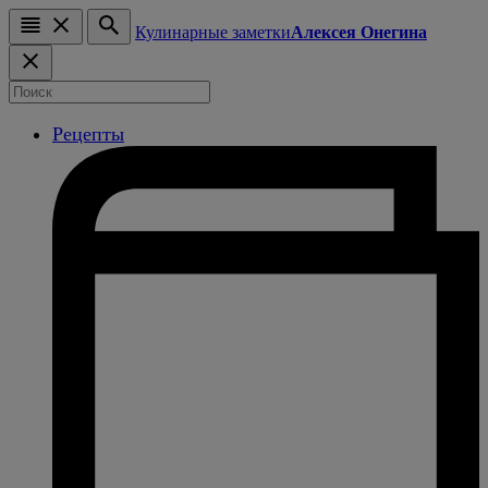
Кулинарные заметки
Алексея Онегина
Рецепты