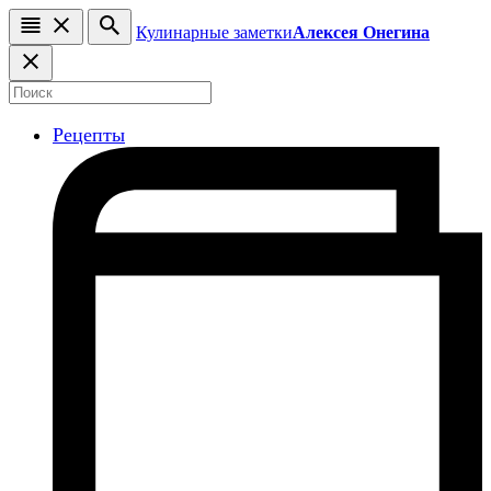
Кулинарные заметки
Алексея Онегина
Рецепты