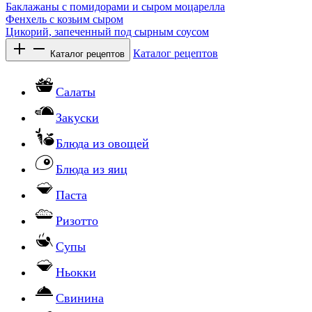
Баклажаны с помидорами и сыром моцарелла
Фенхель с козьим сыром
Цикорий, запеченный под сырным соусом
Каталог рецептов
Каталог рецептов
Салаты
Закуски
Блюда из овощей
Блюда из яиц
Паста
Ризотто
Супы
Ньокки
Свинина