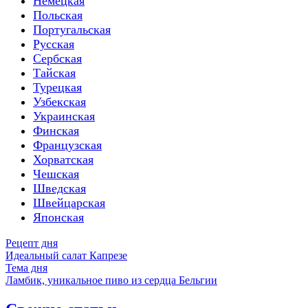
Немецкая
Польская
Португальская
Русская
Сербская
Тайская
Турецкая
Узбекская
Украинская
Финская
Французская
Хорватская
Чешская
Шведская
Швейцарская
Японская
Рецепт дня
Идеальный салат Капрезе
Тема дня
Ламбик, уникальное пиво из сердца Бельгии