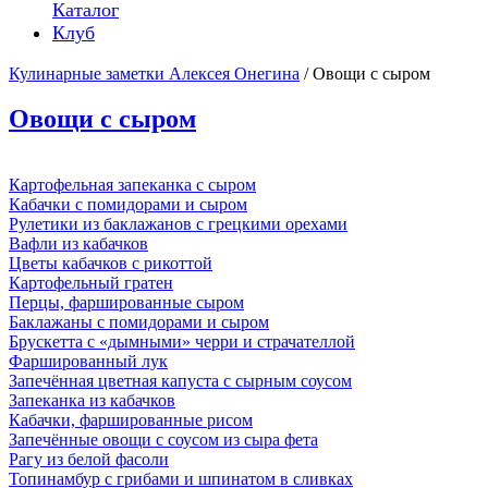
Каталог
Клуб
Кулинарные заметки Алексея Онегина
/ Овощи с сыром
Овощи с сыром
Картофельная запеканка с сыром
Кабачки с помидорами и сыром
Рулетики из баклажанов с грецкими орехами
Вафли из кабачков
Цветы кабачков с рикоттой
Картофельный гратен
Перцы, фаршированные сыром
Баклажаны с помидорами и сыром
Брускетта с «дымными» черри и страчателлой
Фаршированный лук
Запечённая цветная капуста с сырным соусом
Запеканка из кабачков
Кабачки, фаршированные рисом
Запечённые овощи с соусом из сыра фета
Рагу из белой фасоли
Топинамбур с грибами и шпинатом в сливках