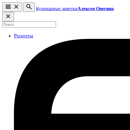
Кулинарные заметки
Алексея Онегина
Рецепты