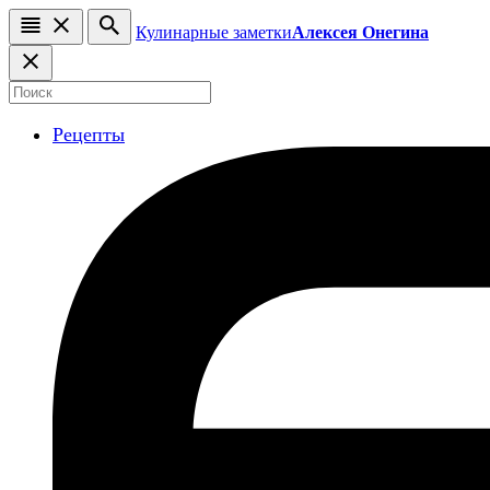
Кулинарные заметки
Алексея Онегина
Рецепты