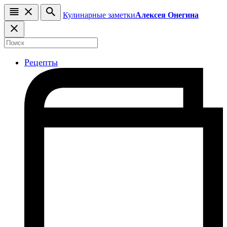
Кулинарные заметки
Алексея Онегина
Рецепты