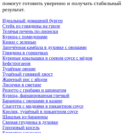
помогут готовить уверенно и получать стабильный
результат.
Идеальный домашний бургер
Стейк из говядины на гриле
Телячья печень по-лионски
Курица с помидорами
Кюкю с зеленью
Запечённая камбала в духовке с овощами
Говядина в горшочках
Куриные крылышки в соевом соусе с мёдом
Бефстроганов
Тушёные овощи
Тушёный говяжий хвост
Жареный рис с яйцом
Лисички в сметане
Ризотто с грибами и шпинатом
Курица, фаршированная гречкой
Баранина с овощами в казане
Спагетти с мидиями в пикантном соусе
Кролик, тушёный в пикантном соусе
Шашлык из баранины
Свиная грудинка в духовке
Гороховый кисель
Креветки саганаки