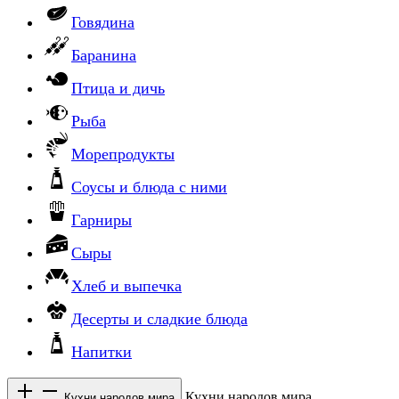
Говядина
Баранина
Птица и дичь
Рыба
Морепродукты
Соусы и блюда с ними
Гарниры
Сыры
Хлеб и выпечка
Десерты и сладкие блюда
Напитки
Кухни народов мира
Кухни народов мира