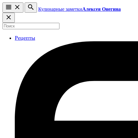
Кулинарные заметки
Алексея Онегина
Рецепты