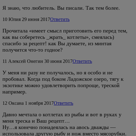
Я знаю, что любитель. Вы писали. Так тем более.
10
Юлия
29 июня 2017
Ответить
Прочитала «имеет смысл приготовить его перед тем,
как вы соберетесь _жрать_ котлеты», смеялась)
спасибо за рецепт! как Вы думаете, из минтая
получится что-то годное?
11
Алексей Онегин
30 июня 2017
Ответить
У меня ни разу не получалось, но я особо и не
пробовал. Когда под боком Ладожское озеро, тягу к
экзотике можно удовлетворить попроще, треской
например.
12
Оксана
1 ноября 2017
Ответить
Давно мечтала о котлетах из рыбы и вот в руках у
меня треска и Ваш рецепт…
Ну…я конечно понадеялась на авось дважды —
использовала другую рыбу и нож вместо мясорубки.