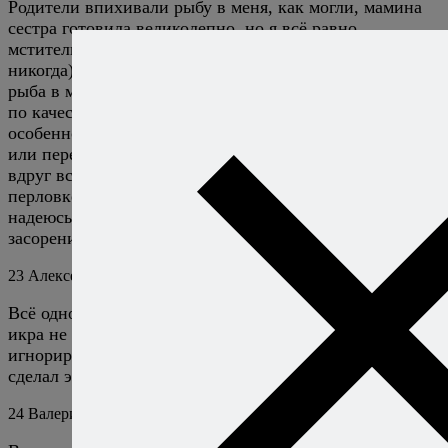
Родители впихивали рыбу в меня, как могли, мамина
сестра готовила великолепно, но я всё равно
мстительно думала, вот вырасту и не буду её есть
никогда)))) Выросла, десять лет не ела, и поскольку
рыба в моём городе всё это время была либо не ахти
по качеству, либо по астрономическим ценам, я
особенно и не страдала. А теперь, наверное, старость
или переосмысление наступили))) Или надежда, а
вдруг всё не так плохо. Вернулась же я и к гречке, и к
перловке, и к творогу. Может, и рыбе повезёт? P.S. Я
надеюсь, моя писанина не считается бессмысленным
засорением пространства?)))
23
Алексей Онегин
24 декабря 2025
Ответить
Всё однозначно не так плохо! Мне в детстве один раз
икра не понравилась — и я многие годы её
игнорировал. А потом попробовал — и пожалел, что
сделал это так поздно. :)
24
Валерия
24 декабря 2025
Ответить