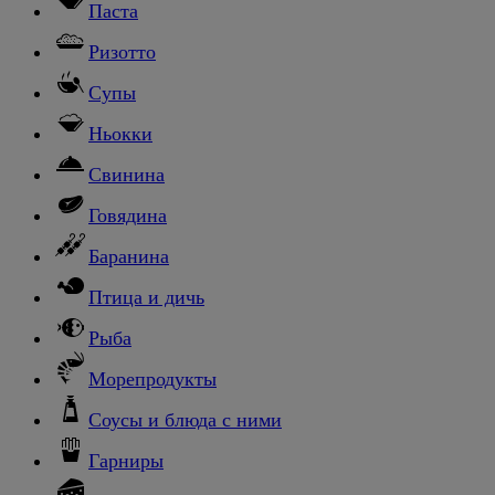
Паста
Ризотто
Супы
Ньокки
Свинина
Говядина
Баранина
Птица и дичь
Рыба
Морепродукты
Соусы и блюда с ними
Гарниры