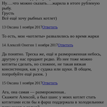
Ну….что можно сказать….жарила в итоге рубленую
рыбу.
Грусть
Всё ещё хочу рыбных котлет)
13
Оксана
1 ноября 2017
Ответить
То есть, мои «котлеты» развалились во время жарки
14
Алексей Онегин
1 ноября 2017
Ответить
Да понятно. Треска же, ещё и размороженная небось,
другую у нас продают редко. Из нее тоже можно
котлеты сделать, но сложнее, не такая вязкая
консистенция, как у судака или щуки. В общем,
попробуйте ещё разок. )
15
Оксана
1 ноября 2017
Ответить
Ага, она самая — размороженная..
Скажите Алексей, а был шанс у моих котлет стать
котлетами если бы я фарш поддержала в холодильнике
пару часов с солью?