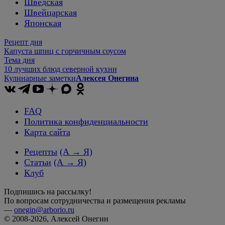
Шведская
Швейцарская
Японская
Рецепт дня
Капуста шпиц с горчичным соусом
Тема дня
10 лучших блюд северной кухни
Кулинарные заметки
Алексея Онегина
FAQ
Политика конфиденциальности
Карта сайта
Рецепты
(А → Я)
Статьи
(А → Я)
Клуб
Подпишись на рассылку!
По вопросам сотрудничества и размещения рекламы
—
onegin@arborio.ru
© 2008-2026, Алексей Онегин