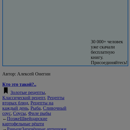
30 000+ человек
уже скачали
бесплатную
книгу.
Присоединяйтесь!
Автор:
Алексей Онегин
Кто это такой?..
Золотые рецепты
,
Классический рецепт
,
Рецепты
вторых блюд
,
Рецепты на
каждый день
,
Рыба
,
Сливочный
соус
,
Соусы
,
Филе рыбы
←
Позже
Швейцарские
картофельные рёшти
→
Раньше
Запечённые артишоки