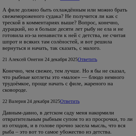
А филе должно быть охлаждённым или можно брать
свежемороженого судака? Не получится ли как с
треской в комментариях выше? Вопрос, конечно,
дурацкий, но я больше десяти лет рыбу не ела и не
готовила из-за ненависти к ней с детства, не считая
шпрот и всяких там солёностей, и вот решила
вернуться и начать, так сказать, с малого.
21
Алексей Онегин
24 декабря 2025
Ответить
Конечно, чем свежее, тем лучше. Но я бы не сказал,
что рыбные котлеты это «малое» — блюдо немного
трудоёмкое, проще начать с филе, жареного на
сковороде.
22
Валерия
24 декабря 2025
Ответить
Давным-давно, в детском саду меня накормили
отвратительным рыбным супом то из просрочки, то ли
из отходов, и в голове прочно засела мысль, что вся
рыба – это вот то самое убожество из детства.