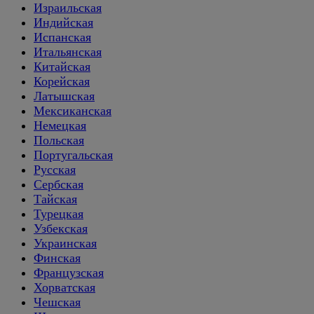
Израильская
Индийская
Испанская
Итальянская
Китайская
Корейская
Латышская
Мексиканская
Немецкая
Польская
Португальская
Русская
Сербская
Тайская
Турецкая
Узбекская
Украинская
Финская
Французская
Хорватская
Чешская