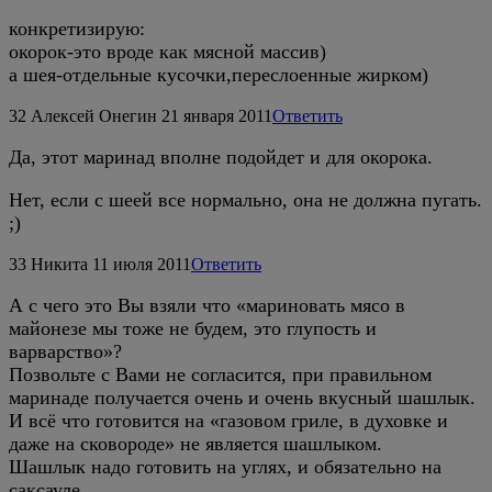
конкретизирую:
окорок-это вроде как мясной массив)
а шея-отдельные кусочки,переслоенные жирком)
32
Алексей Онегин
21 января 2011
Ответить
Да, этот маринад вполне подойдет и для окорока.
Нет, если с шеей все нормально, она не должна пугать.
;)
33
Никита
11 июля 2011
Ответить
А с чего это Вы взяли что «мариновать мясо в
майонезе мы тоже не будем, это глупость и
варварство»?
Позвольте с Вами не согласится, при правильном
маринаде получается очень и очень вкусный шашлык.
И всё что готовится на «газовом гриле, в духовке и
даже на сковороде» не является шашлыком.
Шашлык надо готовить на углях, и обязательно на
саксауле.