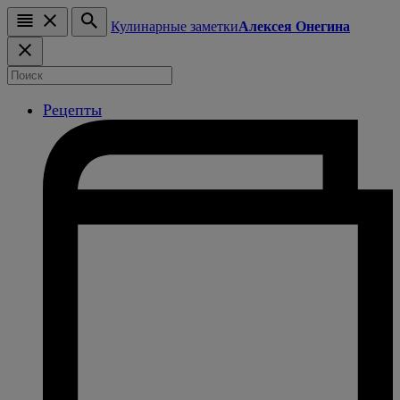
Кулинарные заметки
Алексея Онегина
Рецепты