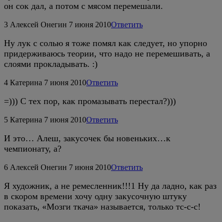
он сок дал, а потом с мясом перемешали.
3
Алексей Онегин
7 июня 2010
Ответить
Ну лук с солью я тоже помял как следует, но упорно
придерживаюсь теории, что надо не перемешивать, а
слоями прокладывать. :)
4
Катерина
7 июня 2010
Ответить
=))) С тех пор, как промазывать перестал?)))
5
Катерина
7 июня 2010
Ответить
И это… Алеш, закусочек бы новеньких…к
чемпионату, а?
6
Алексей Онегин
7 июня 2010
Ответить
Я художник, а не ремесленник!!!1 Ну да ладно, как раз
в скором времени хочу одну закусочную штуку
показать, «Мозги ткача» называется, только тс-с-с!