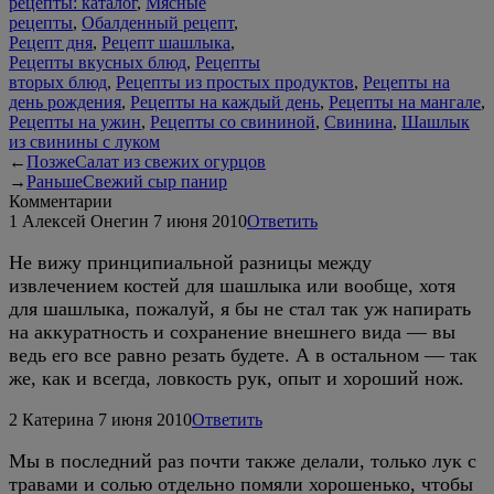
рецепты: каталог
,
Мясные
рецепты
,
Обалденный рецепт
,
Рецепт дня
,
Рецепт шашлыка
,
Рецепты вкусных блюд
,
Рецепты
вторых блюд
,
Рецепты из простых продуктов
,
Рецепты на
день рождения
,
Рецепты на каждый день
,
Рецепты на мангале
,
Рецепты на ужин
,
Рецепты со свининой
,
Свинина
,
Шашлык
из свинины с луком
←
Позже
Салат из свежих огурцов
→
Раньше
Свежий сыр панир
Комментарии
1
Алексей Онегин
7 июня 2010
Ответить
Не вижу принципиальной разницы между
извлечением костей для шашлыка или вообще, хотя
для шашлыка, пожалуй, я бы не стал так уж напирать
на аккуратность и сохранение внешнего вида — вы
ведь его все равно резать будете. А в остальном — так
же, как и всегда, ловкость рук, опыт и хороший нож.
2
Катерина
7 июня 2010
Ответить
Мы в последний раз почти также делали, только лук с
травами и солью отдельно помяли хорошенько, чтобы