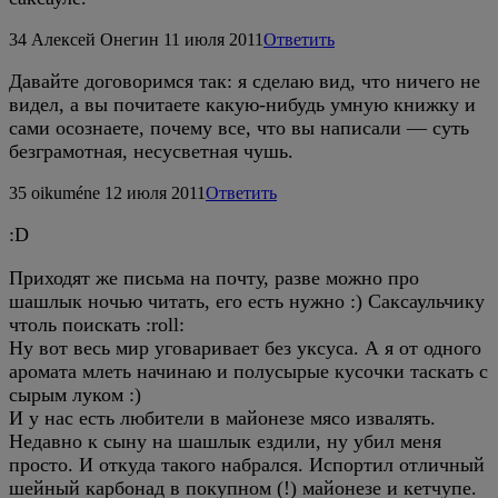
34
Алексей Онегин
11 июля 2011
Ответить
Давайте договоримся так: я сделаю вид, что ничего не
видел, а вы почитаете какую-нибудь умную книжку и
сами осознаете, почему все, что вы написали — суть
безграмотная, несусветная чушь.
35
oikuméne
12 июля 2011
Ответить
:D
Приходят же письма на почту, разве можно про
шашлык ночью читать, его есть нужно :) Саксаульчику
чтоль поискать :roll:
Ну вот весь мир уговаривает без уксуса. А я от одного
аромата млеть начинаю и полусырые кусочки таскать с
сырым луком :)
И у нас есть любители в майонезе мясо извалять.
Недавно к сыну на шашлык ездили, ну убил меня
просто. И откуда такого набрался. Испортил отличный
шейный карбонад в покупном (!) майонезе и кетчупе.