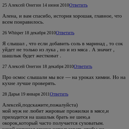
25
Алексей Онегин
14 июня 2010
Ответить
Алена, и вам спасибо, история хорошая, главное, что
всем понравилось.
26
Whisper
18 декабря 2010
Ответить
Я слышал , что если добавить соль в маринад , то сок
уйдет не только из лука , но и из мяса . А значит ,
шашлык будет жестковат .
27
Алексей Онегин
18 декабря 2010
Ответить
Про осмос слышали мы все — на уроках химии. Но на
кухне лучше проверять.
28
Дарья
19 января 2011
Ответить
Алексей,подскажите,пожалуйста)
мой муж не любит жировые прожилки в мясе,и
приходится на шашлык брать не шею,а
окорок,который часто получается суховатым.
какой маринад можно использовать,чтобы он