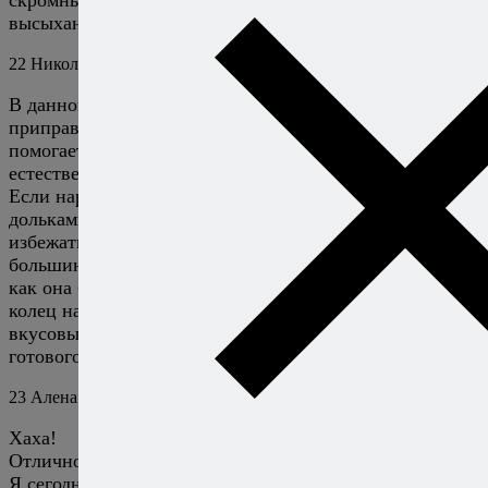
высыхания. Есть его, естественно, необязательно.
22
Николай
1 ноября 2019
Ответить
В данном случае лук отчасти исполняет роль
приправы, отчасти, в меру своих скромных сил,
помогает предохранить мясо от высыхания. Есть его,
естественно, необязательно.
Если нарезать лук (помидоры также многим нравятся)
дольками по форме, как долька апельсина, можно
избежать проблемы почернения-пригорания, в
большинстве случаев с одной стороны кольца, потому
как она банально возникает из-за проворачивания
колец на шампуре. И как минимум внешний вид (да и
вкусовые качества, ИМХО и весомого кол-ва людей)
готового блюда значительно улучшится.
23
Алена
10 июня 2010
Ответить
Хаха!
Отлично!
Я сегодня как раз искала кто из моих любимых