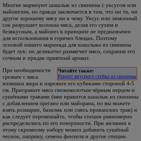
Многие маринуют шашлык из свинины с уксусом или
майонезом, но правда заключается в том, что ни то, ни
другое хорошему мясу ни к чему. Уксус или лимонный
сок разрушает волокна мяса, делая его сухим и
безвкусным, а майонез в принципе не предназначен
для использования в горячих блюдах. Поэтому
основой нашего маринада для шашлыка из свинины
будет лук: он деликатно размягчит мясо, сохранив его
сочным и придав приятный аромат.
При необходимости
Читайте также:
срежьте с мяса
Рецепт вкусного стейка из свинины
излишки жира и нарежьте его кубиками стороной 4-5
см. Приправьте мясо свежемолотым чёрным перцем и
сушёными травами (мне нравится шашлык из свинины
с добавлением орегано или майорана, но вы можете
взять розмарин, базилик или смесь прованских трав) и
как следует перемешайте, чтобы специи равномерно
распределились по его поверхности. При желании к
этому скромному набору можно добавить сушёный
чеснок, паприку, семена фенхеля и другие специи.