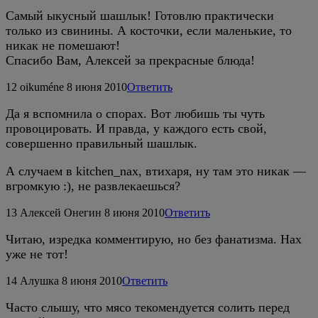
Самый ыкусный шашлык! Готовлю практически
только из свинины. А косточки, если маленькие, то
никак не помешают!
Спасибо Вам, Алексей за прекрасные блюда!
12
oikuméne
8 июня 2010
Ответить
Да я вспомнила о спорах. Вот любишь ты чуть
провоцировать. И правда, у каждого есть свой,
совершенно правильный шашлык.
А случаем в kitchen_nax, втихаря, ну там это никак —
вгромкую :), не развлекаешься?
13
Алексей Онегин
8 июня 2010
Ответить
Читаю, изредка комментирую, но без фанатизма. Нах
уже не тот!
14
Алушка
8 июня 2010
Ответить
Часто слышу, что мясо текомендуется солить перед