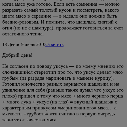
когда мясо уже готово. Если есть сомнения — можно
разрезать самый толстый кусок и посмотреть, какого
цвета мясо в середине — в идеале оно должно быть
бледно-розовым. И помните, что шашлык, снятый с
огня (но не с шампура), продолжает готовиться за счет
остаточного тепла.
18
Денис
9 июня 2010
Ответить
Добрый день!
Не согласен по поводу уксуса — по моему мнению это
сложившийся стереотип про то, что уксус делает мясо
грубым (из разряда мариновать в маянезе курицу).
Готовил множество разных вариантов шашлыка и на
удивление для себя (раньше также думал что уксус это
плохо) пришел к тому что мясо + много черного перца
+ много лука + уксус (на глаз) = вкусный шашлык с
характерным привкусом «маринованного» мяса… а
мягкость, «грубость» итп считаю в первую очередь
зависят от качества мяса.