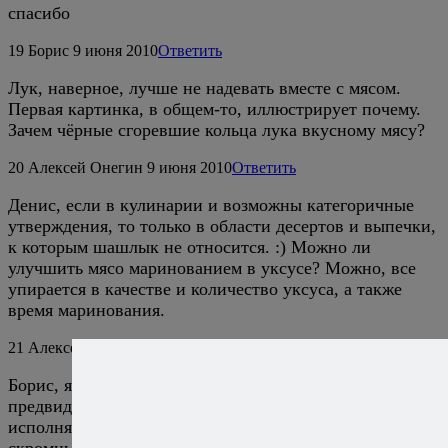
спасибо
19
Борис
9 июня 2010
Ответить
Лук, наверное, лучше не надевать вместе с мясом.
Первая картинка, в общем-то, иллюстрирует почему.
Зачем чёрные сгоревшие кольца лука вкусному мясу?
20
Алексей Онегин
9 июня 2010
Ответить
Денис, если в кулинарии и возможны категоричные
утверждения, то только в области десертов и выпечки,
к которым шашлык не относится. :) Можно ли
улучшить мясо маринованием в уксусе? Можно, все
упирается в качестве и количество уксуса, а также
время маринования.
21
Алексей Онегин
9 июня 2010
Ответить
Борис, я критично отношусь к своим фото и
предвидел этот вопрос. :) В данном случае лук отчасти
исполняет роль приправы, отчасти, в меру своих
скромных сил, помогает предохранить мясо от