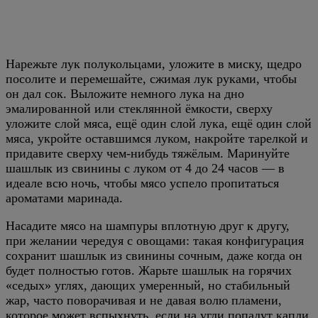
Нарежьте лук полукольцами, уложите в миску, щедро
посолите и перемешайте, сжимая лук руками, чтобы
он дал сок. Выложите немного лука на дно
эмалированной или стеклянной ёмкости, сверху
уложите слой мяса, ещё один слой лука, ещё один слой
мяса, укройте оставшимся луком, накройте тарелкой и
придавите сверху чем-нибудь тяжёлым. Маринуйте
шашлык из свинины с луком от 4 до 24 часов — в
идеале всю ночь, чтобы мясо успело пропитаться
ароматами маринада.
Насадите мясо на шампуры вплотную друг к другу,
при желании чередуя с овощами: такая конфигурация
сохранит шашлык из свинины сочным, даже когда он
будет полностью готов. Жарьте шашлык на горячих
«седых» углях, дающих умеренный, но стабильный
жар, часто поворачивая и не давая волю пламени,
которое может вспыхнуть, если на угли попадут капли