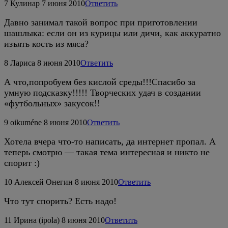
7
Кулинар
7 июня 2010
Ответить
Давно занимал такой вопрос при приготовлении
шашлыка: если он из курицы или дичи, как аккуратно
изъять кость из мяса?
8
Лариса
8 июня 2010
Ответить
А что,попробуем без кислой среды!!!Спасибо за
умную подсказку!!!!! Творческих удач в создании
«футбольных» закусок!!
9
oikuméne
8 июня 2010
Ответить
Хотела вчера что-то написать, да интернет пропал. А
теперь смотрю — такая тема интересная и никто не
спорит :)
10
Алексей Онегин
8 июня 2010
Ответить
Что тут спорить? Есть надо!
11
Ирина (ipola)
8 июня 2010
Ответить