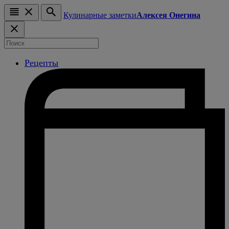
Кулинарные заметки
Алексея Онегина
Рецепты