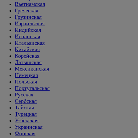
Вьетнамская
Греческая
Грузинская
Израильская
Индийская
Испанская
Итальянская
Китайская
Корейская
Латышская
Мексиканская
Немецкая
Польская
Португальская
Русская
Сербская
Тайская
Турецкая
Узбекская
Украинская
Финская