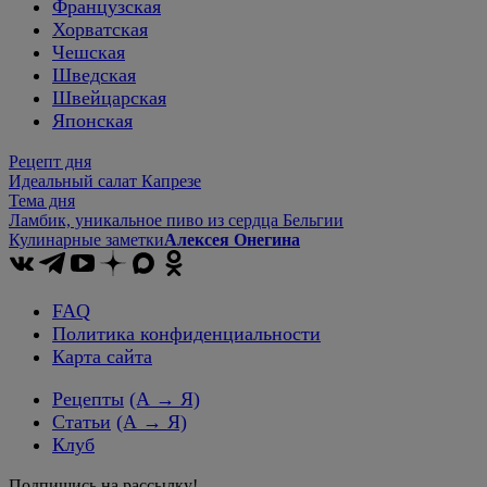
Французская
Хорватская
Чешская
Шведская
Швейцарская
Японская
Рецепт дня
Идеальный салат Капрезе
Тема дня
Ламбик, уникальное пиво из сердца Бельгии
Кулинарные заметки
Алексея Онегина
FAQ
Политика конфиденциальности
Карта сайта
Рецепты
(А → Я)
Статьи
(А → Я)
Клуб
Подпишись на рассылку!