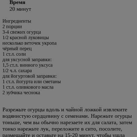
Время
20 минут
Ингредиенты
2
порции
3-4 свежих огурца
1/2 красной луковицы
несколько веточек укропа
чёрный перец
1 ст.л. соли
для уксусной заправки:
1,5 ст.л. винного уксуса
1/2 ч.л. сахара
для йогуртовой заправки:
1 ст.л. йогурта или сметаны
1 ст.л. оливкового масла
2 зубчика чеснока
Разрежьте огурцы вдоль и чайной ложкой извлеките
водянистую сердцевину с семенами. Нарежьте огурцы
тоньше, чем вы обычно нарезаете их для салата, затем
тонко нарежьте лук, переложите в сито, посолите,
размешайте и оставьте на 15-20 минут, чтобы ушла