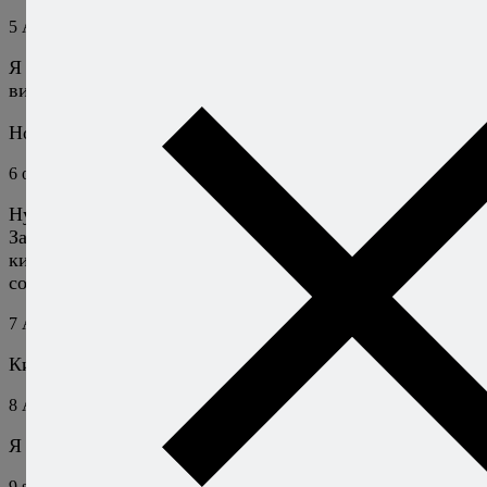
5
Алексей Онегин
12 мая 2010
Ответить
Я весь в запаре, так что не понял, что ты имеешь в
виду. :)
Но капуста тоже ничего, тем паче молодая!
6
oikuméne
12 мая 2010
Ответить
Ну да :)
Заправка у меня вкусная получилась. Маринад от
кисло-сладких маринованных огурцов ;) плюс чуть
соли.
7
Алексей Онегин
12 мая 2010
Ответить
Кисло-сладко-соленая!
8
Алексей Онегин
13 мая 2010
Ответить
Я тоже не сам додумался, у иностранцев подглядел. ;)
9
shendy
13 мая 2010
Ответить