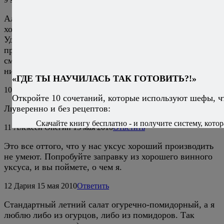
Алексей, классный рецепт, такой простой, но очень
хороший. Как раз может сегодня приготовлю.
Удивительно, вырезать мякоть у огурцов, и салат
принимает абсолютно другой вид. Так красиво
смотрятся на тарелке эти полумесяцы из огурцов,
никогда бы не додумалась до такого.
«ГДЕ ТЫ НАУЧИЛАСЬ ТАК ГОТОВИТЬ?!»
10
Ирина
13 мая 2010
Ответить
Откройте 10 сочетаний, которые используют шефы, ч
уверенно и без рецептов:
Люблю такой салатик! Только без уксуса!
Скачайте книгу бесплатно - и получите систему, котор
11
Алексей Онегин
13 мая 2010
Ответить
Это все оттого, что у нас уксус хороший производить
не умеют. Попробуйте заправку из хорошего винного
уксуса, и вы поймете, о чем я.
12
Дария
15 мая 2010
Ответить
Стандартный летний салат огуречно-помидорный, а я
люблю либо из огурцов, либо из помидоров. Так