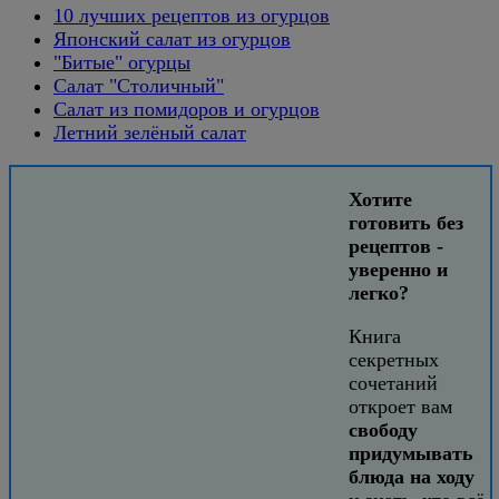
10 лучших рецептов из огурцов
Японский салат из огурцов
"Битые" огурцы
Салат "Столичный"
Салат из помидоров и огурцов
Летний зелёный салат
Хотите
готовить без
рецептов -
уверенно и
легко?
Книга
секретных
сочетаний
откроет вам
свободу
придумывать
блюда на ходу