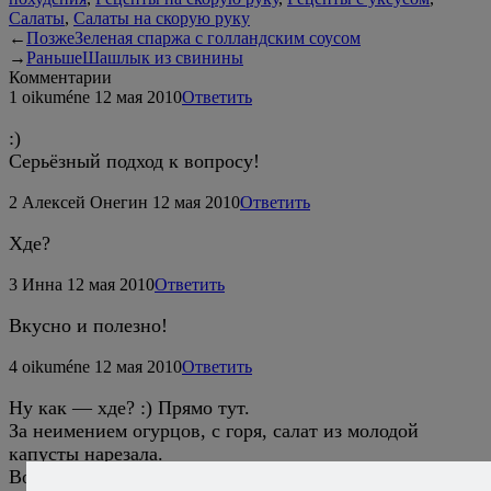
Салаты
,
Салаты на скорую руку
←
Позже
Зеленая спаржа с голландским соусом
→
Раньше
Шашлык из свинины
Комментарии
1
oikuméne
12 мая 2010
Ответить
:)
Серьёзный подход к вопросу!
2
Алексей Онегин
12 мая 2010
Ответить
Хде?
3
Инна
12 мая 2010
Ответить
Вкусно и полезно!
4
oikuméne
12 мая 2010
Ответить
Ну как — хде? :) Прямо тут.
За неимением огурцов, с горя, салат из молодой
капусты нарезала.
Вот как то так вот :roll: