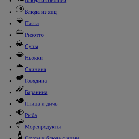
Блюда из овощей
Блюда из яиц
Паста
Ризотто
Супы
Ньокки
Свинина
Говядина
Баранина
Птица и дичь
Рыба
Морепродукты
Соусы и блюда с ними