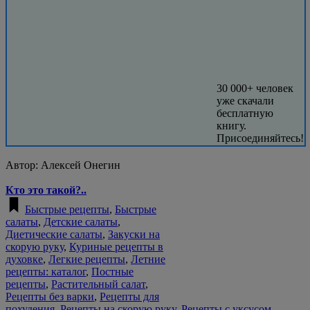
30 000+ человек
уже скачали
бесплатную
книгу.
Присоединяйтесь!
Автор:
Алексей Онегин
Кто это такой?..
Быстрые рецепты
,
Быстрые
салаты
,
Детские салаты
,
Диетические салаты
,
Закуски на
скорую руку
,
Куриные рецепты в
духовке
,
Легкие рецепты
,
Летние
рецепты: каталог
,
Постные
рецепты
,
Растительный салат
,
Рецепты без варки
,
Рецепты для
похудения
,
Рецепты на скорую руку
,
Рецепты с уксусом
,