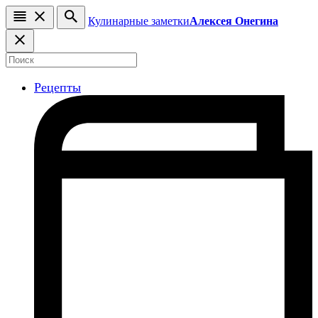
Кулинарные заметки
Алексея Онегина
Рецепты