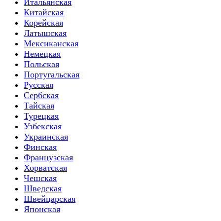
Итальянская
Китайская
Корейская
Латышская
Мексиканская
Немецкая
Польская
Португальская
Русская
Сербская
Тайская
Турецкая
Узбекская
Украинская
Финская
Французская
Хорватская
Чешская
Шведская
Швейцарская
Японская