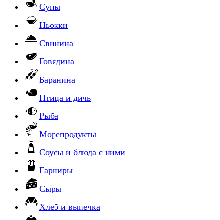
Супы
Ньокки
Свинина
Говядина
Баранина
Птица и дичь
Рыба
Морепродукты
Соусы и блюда с ними
Гарниры
Сыры
Хлеб и выпечка