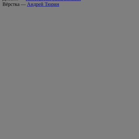
Вёрстка —
Андрей Тюрин