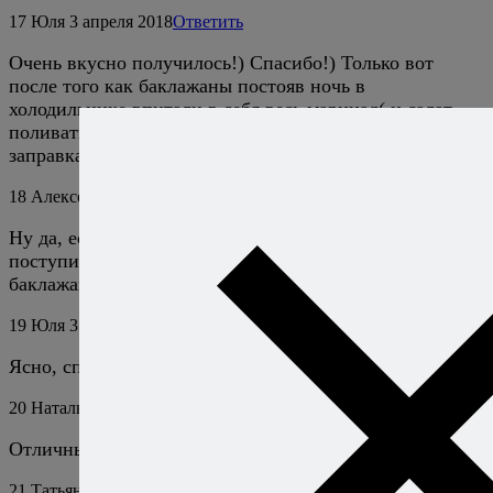
17
Юля
3 апреля 2018
Ответить
Очень вкусно получилось!) Спасибо!) Только вот
после того как баклажаны постояв ночь в
холодильнике впитали в себя весь маринад( и салат
поливать было не чем) пришлось делать новую
заправка) но всё равно было очень вкусно)
18
Алексей Онегин
3 апреля 2018
Ответить
Ну да, есть у баклажанов такое свойство. Но можно
поступить по-простому — слегка выдавить маринад из
баклажанов, и уже его использовать как заправку.
19
Юля
3 апреля 2018
Ответить
Ясно, спасибо!)
20
Наталья
8 января 2023
Ответить
Отличный салат!
21
Татьяна
4 апреля 2023
Ответить