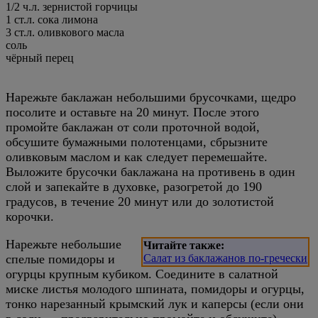
1/2 ч.л. зернистой горчицы
1 ст.л. сока лимона
3 ст.л. оливкового масла
соль
чёрный перец
Нарежьте баклажан небольшими брусочками, щедро
посолите и оставьте на 20 минут. После этого
промойте баклажан от соли проточной водой,
обсушите бумажными полотенцами, сбрызните
оливковым маслом и как следует перемешайте.
Выложите брусочки баклажана на противень в один
слой и запекайте в духовке, разогретой до 190
градусов, в течение 20 минут или до золотистой
корочки.
Нарежьте небольшие
Читайте также:
спелые помидоры и
Салат из баклажанов по-гречески
огурцы крупным кубиком. Соедините в салатной
миске листья молодого шпината, помидоры и огурцы,
тонко нарезанный крымский лук и каперсы (если они