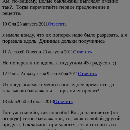
Хм, по-вашему, целые баклажаны выглядят именно
так?.. Тогда перечитайте первое предложение в
рецепте.
10
Оля
23 августа 2011
Ответить
я имела ввиду, что их поперек надо было разрезать. а я
порезала вдоль. Длинные дольки получились
11
Алексей Онегин
23 августа 2011
Ответить
Не поперек и не вдоль, а под углом 45 градусов. ;)
12
Раиса Андалузская
9 сентября 2011
Ответить
Из предлагаемого меню в последнее время всегда
заказываю баклажаны — организм просит!
13
iskra2050
20 июля 2013
Ответить
Вот уж спасибо, так спасибо! Когда начинается (на
огороде) сезон баклажанов, то, «как и любой другой
продукт, баклажаны приедаются, если готовить их