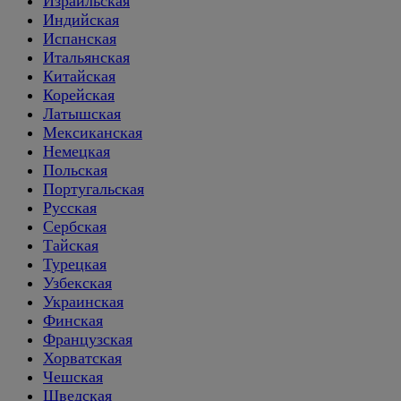
Израильская
Индийская
Испанская
Итальянская
Китайская
Корейская
Латышская
Мексиканская
Немецкая
Польская
Португальская
Русская
Сербская
Тайская
Турецкая
Узбекская
Украинская
Финская
Французская
Хорватская
Чешская
Шведская