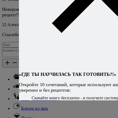
Невероятно вкусный салат!!! Спасибо огромное за
рецепт!!!
22
Алексей Онегин
4 апреля 2023
Ответить
Спасибо, рад, что вам понравилось!
Добавить комментарий
Каталог рецептов
Каталог рецептов
«ГДЕ ТЫ НАУЧИЛАСЬ ТАК ГОТОВИТЬ?!»
Салаты
Откройте 10 сочетаний, которые используют ш
Закуски
уверенно и без рецептов:
Скачайте книгу бесплатно - и получите систему,
Блюда из овощей
Блюда из яиц
Паста