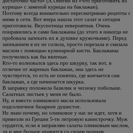
достаточно часто» (А.Онегин из «Что приготовить из
курицы» с заменой курицы на баклажан).
Поэтому всегда внимательно пересматриваю рецепты с
ними в сети. Вот вчера нашла этот салат и сегодня
приготовила. Вкуснотища невероятная. Очень
понравились и сами баклажаны (до этого я никогда не
пробовала запекать их в духовке кружочками). Перед
запеканием я их не солила, просто порезала и смазала
маслом с помощью кулинарной кисти. Баклажаны
получились как бы вяленые.
Кто-то волновался здесь про шкурку, так вот, в
отличие от жареных баклажан, она здесь не
чувствуется, то есть не понятно, где кончается сам
баклажан, а где начинается шкурка.
В заправку положила базилик и чесноку побольше.
Салатных листьев у меня не было.
Ну, и вместо оливкового масла использовала
подсолнечное базарное душистое.
Не знаю почему, но оливковое у нас не идет, хотя и
привезли из Греции 5-ти литровую канистрочку. Муж
сердится, если я заправляю салаты оливковым маслом,
да и мне больше нравится со своим родным