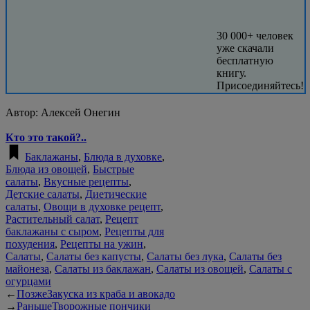
30 000+ человек
уже скачали
бесплатную
книгу.
Присоединяйтесь!
Автор:
Алексей Онегин
Кто это такой?..
Баклажаны
,
Блюда в духовке
,
Блюда из овощей
,
Быстрые
салаты
,
Вкусные рецепты
,
Детские салаты
,
Диетические
салаты
,
Овощи в духовке рецепт
,
Растительный салат
,
Рецепт
баклажаны с сыром
,
Рецепты для
похудения
,
Рецепты на ужин
,
Салаты
,
Салаты без капусты
,
Салаты без лука
,
Салаты без
майонеза
,
Салаты из баклажан
,
Салаты из овощей
,
Салаты с
огурцами
←
Позже
Закуска из краба и авокадо
→
Раньше
Творожные пончики