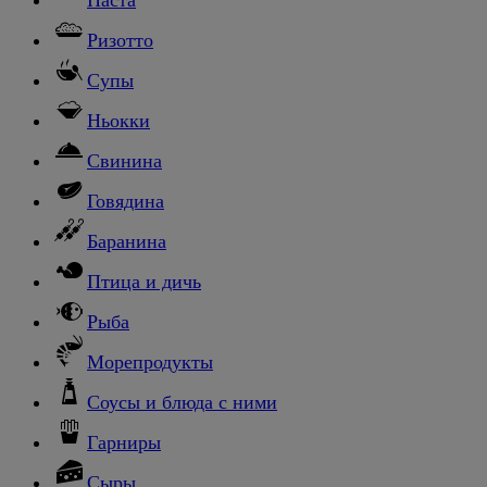
Ризотто
Супы
Ньокки
Свинина
Говядина
Баранина
Птица и дичь
Рыба
Морепродукты
Соусы и блюда с ними
Гарниры
Сыры