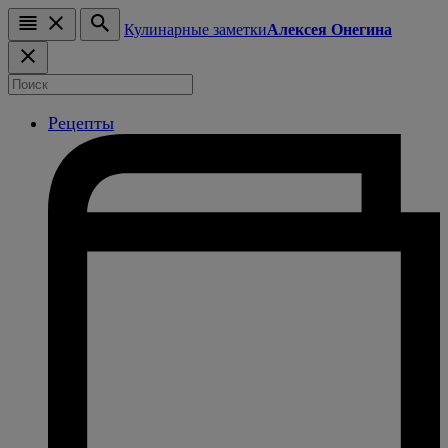
Кулинарные заметки
Алексея Онегина
Рецепты