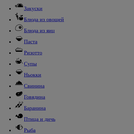
Закуски
Блюда из овощей
Блюда из яиц
Паста
Ризотто
Супы
Ньокки
Свинина
Говядина
Баранина
Птица и дичь
Рыба