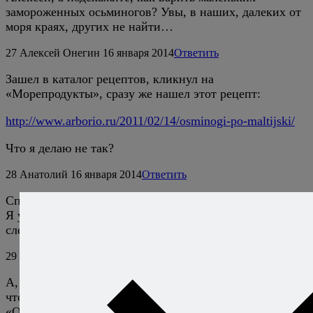
замороженных осьминогов? Увы, в наших, далеких от
моря краях, других не найти…
27
Алексей Онегин
16 января 2014
Ответить
Зашел в каталог рецептов, кликнул на
«Морепродукты», сразу же нашел этот рецепт:
http://www.arborio.ru/2011/02/14/osminogi-po-maltijski/
Что я делаю не так?
28
Анатолий
16 января 2014
Ответить
Спасибо большое :-)
Я у вас недавно, поэтому еще не ориентируюсь как
следует :-)
29
Алексей Онегин
16 января 2014
Ответить
А, ну так осваивайтесь на здоровье. :) Например,
чтобы ответить на комментарий, нужно нажимать
«Ответить» справа от имени комментатора, иначе