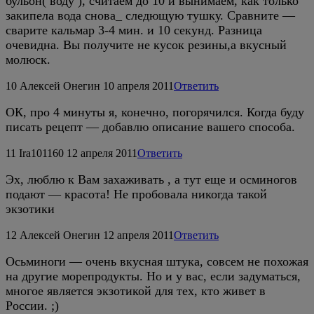
бульон( воду ), считаем до 10 и вынимаем, как только
закипела вода снова_ следющую тушку. Сравните —
сварите кальмар 3-4 мин. и 10 секунд. Разница
очевидна. Вы получите не кусок резины,а вкусный
молюск.
10
Алексей Онегин
10 апреля 2011
Ответить
ОК, про 4 минуты я, конечно, погорячился. Когда буду
писать рецепт — добавлю описание вашего способа.
11
Ira101160
12 апреля 2011
Ответить
Эх, люблю к Вам захаживать , а тут еще и осминогов
подают — красота! Не пробовала никогда такой
экзотики
12
Алексей Онегин
12 апреля 2011
Ответить
Осьминоги — очень вкусная штука, совсем не похожая
на другие морепродукты. Но и у вас, если задуматься,
многое является экзотикой для тех, кто живет в
России. ;)