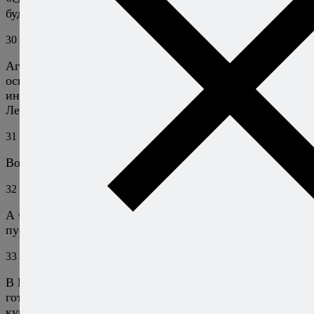
будет создана новая ветка. :)
30
Анатолий
16 января 2014
Ответить
Ага! Точно :-) Это я не заметил опять :-) Буду
осваиваться :-) У вас красивый сайт и рецепты
интересные :-) Зашел к вам по рекомендации с
Лепрозория — там вас хвалили :-)
31
Анатолий
16 января 2014
Ответить
Вот чёрт — и опять не туда нажал :-)
32
Алексей Онегин
16 января 2014
Ответить
А что пишут? Мне интересно посмотреть, но туда ведь
пускают только по абонементам.
33
Хазалуп
9 февраля 2014
Ответить
В Греции нас научили, как наиболее «правильно»
готовить осьминога. Опробовано на множестве
купленных и съеденных головоногих.