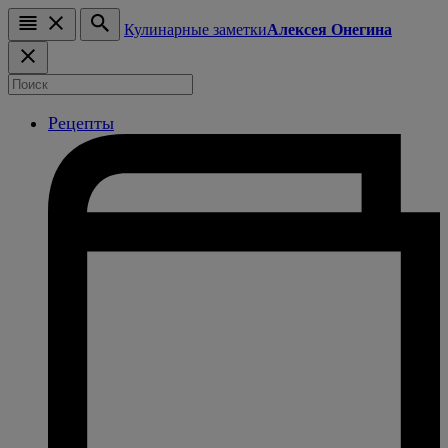
Кулинарные заметки
Алексея Онегина
Рецепты