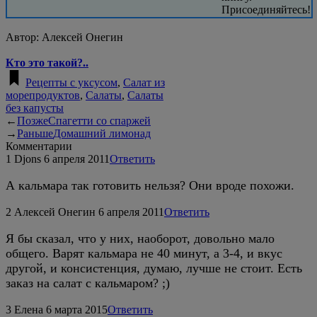
Присоединяйтесь!
Автор:
Алексей Онегин
Кто это такой?..
Рецепты с уксусом
,
Салат из
морепродуктов
,
Салаты
,
Салаты
без капусты
←
Позже
Спагетти со спаржей
→
Раньше
Домашний лимонад
Комментарии
1
Djons
6 апреля 2011
Ответить
А кальмара так готовить нельзя? Они вроде похожи.
2
Алексей Онегин
6 апреля 2011
Ответить
Я бы сказал, что у них, наоборот, довольно мало
общего. Варят кальмара не 40 минут, а 3-4, и вкус
другой, и консистенция, думаю, лучше не стоит. Есть
заказ на салат с кальмаром? ;)
3
Елена
6 марта 2015
Ответить