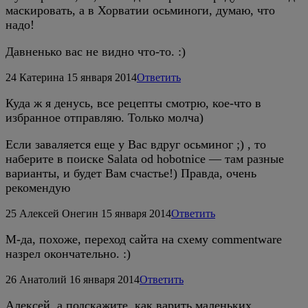
маскировать, а в Хорватии осьминоги, думаю, что
надо!
Давненько вас не видно что-то. :)
24
Катерина
15 января 2014
Ответить
Куда ж я денусь, все рецепты смотрю, кое-что в
избранное отправляю. Только молча)
Если заваляется еще у Вас вдруг осьминог ;) , то
наберите в поиске Salata od hobotnice — там разные
варианты, и будет Вам счастье!) Правда, очень
рекомендую
25
Алексей Онегин
15 января 2014
Ответить
М-да, похоже, переход сайта на схему commentware
назрел окончательно. :)
26
Анатолий
16 января 2014
Ответить
Алексей, а подскажите, как варить маленьких