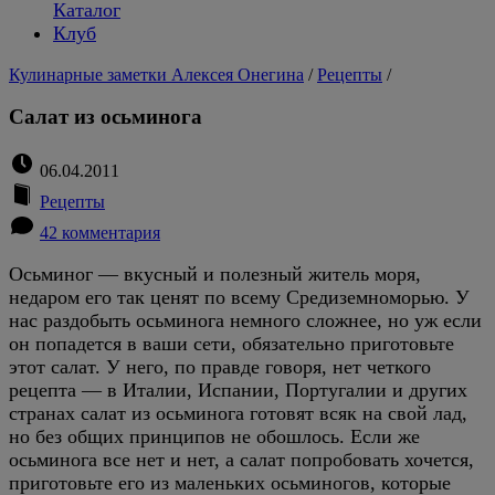
Каталог
Клуб
Кулинарные заметки Алексея Онегина
/
Рецепты
/
Салат из осьминога
06.04.2011
Рецепты
42 комментария
Осьминог — вкусный и полезный житель моря,
недаром его так ценят по всему Средиземноморью. У
нас раздобыть осьминога немного сложнее, но уж если
он попадется в ваши сети, обязательно приготовьте
этот салат. У него, по правде говоря, нет четкого
рецепта — в Италии, Испании, Португалии и других
странах салат из осьминога готовят всяк на свой лад,
но без общих принципов не обошлось. Если же
осьминога все нет и нет, а салат попробовать хочется,
приготовьте его из маленьких осьминогов, которые