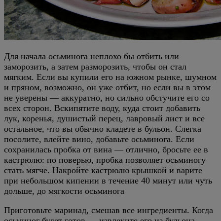
Для начала осьминога неплохо бы отбить или
заморозить, а затем разморозить, чтобы он стал
мягким. Если вы купили его на южном рынке, шумном
и пряном, возможно, он уже отбит, но если вы в этом
не уверены — аккуратно, но сильно обстучите его со
всех сторон. Вскипятите воду, куда стоит добавить
лук, коренья, душистый перец, лавровый лист и все
остальное, что вы обычно кладете в бульон. Слегка
посолите, влейте вино, добавьте осьминога. Если
сохранилась пробка от вина — отлично, бросьте ее в
кастрюлю: по поверью, пробка позволяет осьминогу
стать мягче. Накройте кастрюлю крышкой и варите
при небольшом кипении в течение 40 минут или чуть
дольше, до мягкости осьминога
Приготовьте маринад, смешав все ингредиенты. Когда
осьминог будет готов — извлеките его из бульона,