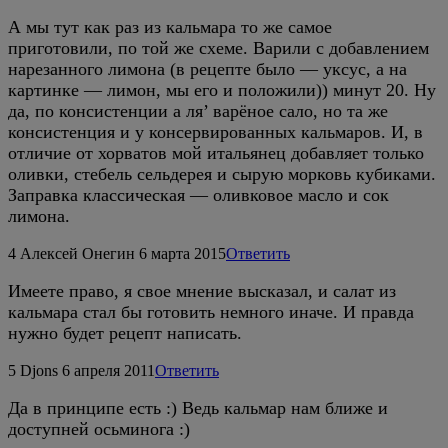
А мы тут как раз из кальмара то же самое
приготовили, по той же схеме. Варили с добавлением
нарезанного лимона (в рецепте было — уксус, а на
картинке — лимон, мы его и положили)) минут 20. Ну
да, по консистенции а ля’ варёное сало, но та же
консистенция и у консервированных кальмаров. И, в
отличие от хорватов мой итальянец добавляет только
оливки, стебель сельдерея и сырую морковь кубиками.
Заправка классическая — оливковое масло и сок
лимона.
4
Алексей Онегин
6 марта 2015
Ответить
Имеете право, я свое мнение высказал, и салат из
кальмара стал бы готовить немного иначе. И правда
нужно будет рецепт написать.
5
Djons
6 апреля 2011
Ответить
Да в принципе есть :) Ведь кальмар нам ближе и
доступней осьминога :)