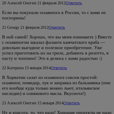
20
Алексей Онегин
21 февраля 2012
Ответить
Если вы покупали осьминога в России, то с вами не
поспоришь!
21
Georgy
21 февраля 2012
Ответить
В ней самой! Хорошо, что вы меня понимаете ) Вместе
с осьминогом заказал фаланги камчатского краба —
довольно выгодное и полезное приобретение. Уже
успел приготовить их на гриле, добавить в ризотто, в
пасту и чоппино! Это я делюсь с вами радостью :)
22
Катерина
15 января 2014
Ответить
В Хорватии салат из осьминога совсем простой:
осьминог, помидор, лук и заправка из бальзамика (они
его вообще куда только можно льют, итальянское
наследие) и оливкового масла. Вкуснота!)
23
Алексей Онегин
15 января 2014
Ответить
Ну и красота, то, что надо! Хорошие продукты не надо