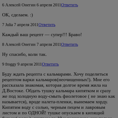
6
Алексей Онегин
6 апреля 2011
Ответить
ОК, сделаем. :)
7
Julia
7 апреля 2011
Ответить
Каждый ваш рецепт — супер!!! Браво!
8
Алексей Онегин
7 апреля 2011
Ответить
Ну спасибо, коли так.
9
froggy
9 апреля 2011
Ответить
Буду ждать рецепта с кальмарами. Хочу поделиться
рецептом варки кальмаров(неочищенных!). Мне его
рассказала знакомая, которая долгое время жила на
Д.Востоке. Обдать тушку кальмара кипятком и сразу
же под холодную воду-смыть фиолетовое ( не знаю как
называется), вроде налета-пленки, вынемаем хорду.
Кипятим воду с солью, черным пецем и лавровым
листом и по ОДНОЙ! тушке опускаем в кипящий