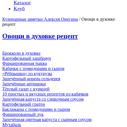
Каталог
Клуб
Кулинарные заметки Алексея Онегина
/ Овощи в духовке
рецепт
Овощи в духовке рецепт
Брокколи в духовке
Картофельный хашбраун
Фаршированная тыква
Кабачки с помидорами и сыром
«Рёбрышки» из кукурузы
Запечённый корень сельдерея
Запечённые артишоки
Тёплый салат с курицей
10 простых и вкусных рецептов из кабачков
Запечённая капуста со сливочным соусом
Картофельный гратен
Баклажаны с помидорами и сыром
Фаршированный лук
Запечённая цветная капуста с сырным соусом
Мутабаль