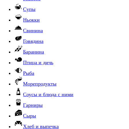
Супы
Ньокки
Свинина
Говядина
Баранина
Птица и дичь
Рыба
Морепродукты
Соусы и блюда с ними
Гарниры
Сыры
Хлеб и выпечка