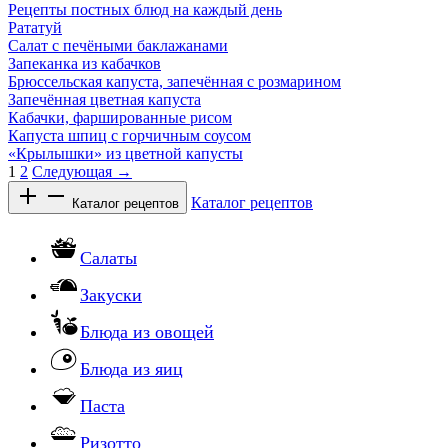
Рецепты постных блюд на каждый день
Рататуй
Салат с печёными баклажанами
Запеканка из кабачков
Брюссельская капуста, запечённая с розмарином
Запечённая цветная капуста
Кабачки, фаршированные рисом
Капуста шпиц с горчичным соусом
«Крылышки» из цветной капусты
1
2
Следующая →
Каталог рецептов
Каталог рецептов
Салаты
Закуски
Блюда из овощей
Блюда из яиц
Паста
Ризотто