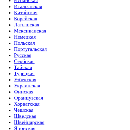
Испанская
Итальянская
Китайская
Корейская
Латышская
Мексиканская
Немецкая
Польская
Португальская
Русская
Сербская
Тайская
Турецкая
Узбекская
Украинская
Финская
Французская
Хорватская
Чешская
Шведская
Швейцарская
Японская