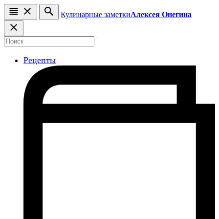
Кулинарные заметки
Алексея Онегина
Рецепты