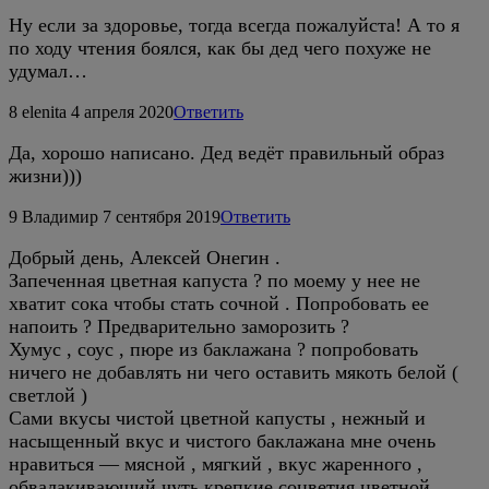
Ну если за здоровье, тогда всегда пожалуйста! А то я
по ходу чтения боялся, как бы дед чего похуже не
удумал…
8
elenita
4 апреля 2020
Ответить
Да, хорошо написано. Дед ведёт правильный образ
жизни)))
9
Владимир
7 сентября 2019
Ответить
Добрый день, Алексей Онегин .
Запеченная цветная капуста ? по моему у нее не
хватит сока чтобы стать сочной . Попробовать ее
напоить ? Предварительно заморозить ?
Хумус , соус , пюре из баклажана ? попробовать
ничего не добавлять ни чего оставить мякоть белой (
светлой )
Сами вкусы чистой цветной капусты , нежный и
насыщенный вкус и чистого баклажана мне очень
нравиться — мясной , мягкий , вкус жаренного ,
обвалакивающий чуть крепкие соцветия цветной