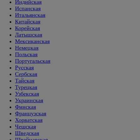
Индийская
Испанская
Итальянская
Китайская
Корейская
Латышская
Мексиканская
Немецкая
Польская
Португальская
Русская
Сербская
Тайская
Турецкая
Узбекская
Украинская
Финская
Французская
Хорватская
Чешская
Шведская
Швейцарская