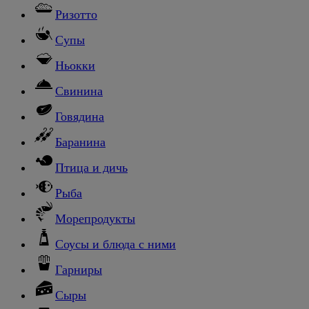
Ризотто
Супы
Ньокки
Свинина
Говядина
Баранина
Птица и дичь
Рыба
Морепродукты
Соусы и блюда с ними
Гарниры
Сыры