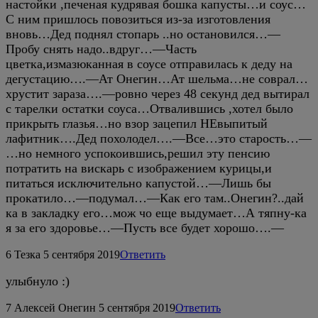
настойки ,печеная кудрявая бошка капусты…и соус…
С ним пришлось повозиться из-за изготовления
вновь…Дед поднял стопарь ..но остановился…—
Пробу снять надо..вдруг…—Часть
цветка,измазюканная в соусе отправилась к деду на
дегустацию….—Ат Онегин…Ат шельма…не соврал…
хрустит зараза….—ровно через 48 секунд дед вытирал
с тарелки остатки соуса…Отвалившись ,хотел было
прикрыть глазья…но взор зацепил НЕвыпитый
лафитник….Дед похолодел….—Все…это старость…—
…но немного успокоившись,решил эту пенсию
потратить на вискарь с изображением курицы,и
питаться исключительно капустой…—Лишь бы
прокатило…—подумал…—Как его там..Онегин?..дай
ка в закладку его…мож чо еще выдумает…А тяпну-ка
я за его здоровье…—Пусть все будет хорошо….—
6
Тезка
5 сентября 2019
Ответить
улыбнуло :)
7
Алексей Онегин
5 сентября 2019
Ответить