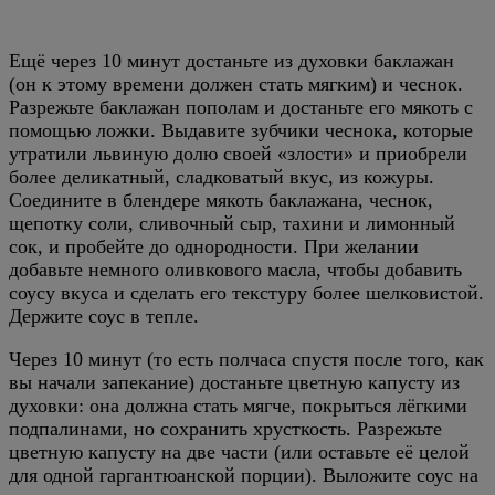
Ещё через 10 минут достаньте из духовки баклажан
(он к этому времени должен стать мягким) и чеснок.
Разрежьте баклажан пополам и достаньте его мякоть с
помощью ложки. Выдавите зубчики чеснока, которые
утратили львиную долю своей «злости» и приобрели
более деликатный, сладковатый вкус, из кожуры.
Соедините в блендере мякоть баклажана, чеснок,
щепотку соли, сливочный сыр, тахини и лимонный
сок, и пробейте до однородности. При желании
добавьте немного оливкового масла, чтобы добавить
соусу вкуса и сделать его текстуру более шелковистой.
Держите соус в тепле.
Через 10 минут (то есть полчаса спустя после того, как
вы начали запекание) достаньте цветную капусту из
духовки: она должна стать мягче, покрыться лёгкими
подпалинами, но сохранить хрусткость. Разрежьте
цветную капусту на две части (или оставьте её целой
для одной гаргантюанской порции). Выложите соус на