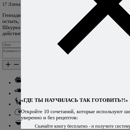
17
Ллена
12 марта 2021
Ответить
Геннадий, там есть две тонкости, дать баклажану чуть
остыть, желательно обернув пакетом или фольгой. .
Шкурка отойдёт легче. С пылу жару они
действительно не всегда хорошо чистятся.
Добавить комментарий
Каталог рецептов
Каталог рецептов
Салаты
Закуски
«ГДЕ ТЫ НАУЧИЛАСЬ ТАК ГОТОВИТЬ?!»
Блюда из овощей
Откройте 10 сочетаний, которые используют ш
Блюда из яиц
уверенно и без рецептов:
Паста
Скачайте книгу бесплатно - и получите систему,