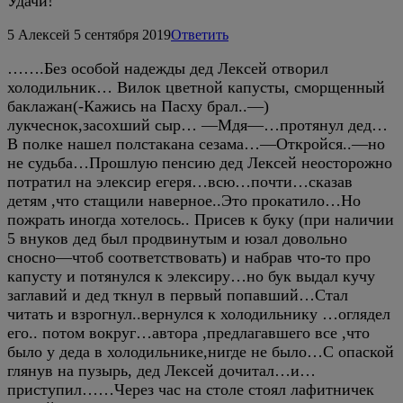
Удачи!
5
Алексей
5 сентября 2019
Ответить
…….Без особой надежды дед Лексей отворил
холодильник… Вилок цветной капусты, сморщенный
баклажан(-Кажись на Пасху брал..—)
лукчеснок,засохший сыр… —Мдя—…протянул дед…
В полке нашел полстакана сезама…—Откройся..—но
не судьба…Прошлую пенсию дед Лексей неосторожно
потратил на элексир егеря…всю…почти…сказав
детям ,что стащили наверное..Это прокатило…Но
пожрать иногда хотелось.. Присев к буку (при наличии
5 внуков дед был продвинутым и юзал довольно
сносно—чтоб соответствовать) и набрав что-то про
капусту и потянулся к элексиру…но бук выдал кучу
заглавий и дед ткнул в первый попавший…Стал
читать и взрогнул..вернулся к холодильнику …оглядел
его.. потом вокруг…автора ,предлагавшего все ,что
было у деда в холодильнике,нигде не было…С опаской
глянув на пузырь, дед Лексей дочитал…и…
приступил……Через час на столе стоял лафитничек