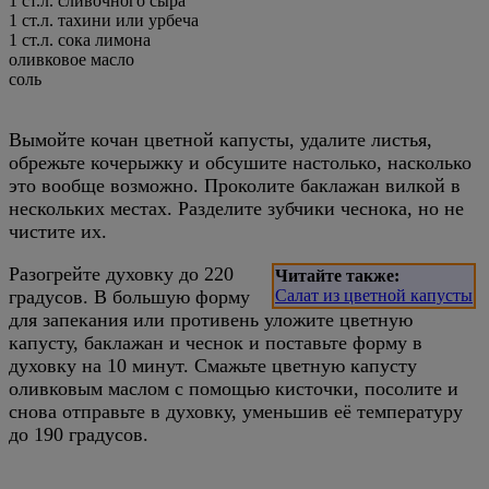
1 ст.л. сливочного сыра
1 ст.л. тахини или урбеча
1 ст.л. сока лимона
оливковое масло
соль
Вымойте кочан цветной капусты, удалите листья,
обрежьте кочерыжку и обсушите настолько, насколько
это вообще возможно. Проколите баклажан вилкой в
нескольких местах. Разделите зубчики чеснока, но не
чистите их.
Разогрейте духовку до 220
Читайте также:
градусов. В большую форму
Салат из цветной капусты
для запекания или противень уложите цветную
капусту, баклажан и чеснок и поставьте форму в
духовку на 10 минут. Смажьте цветную капусту
оливковым маслом с помощью кисточки, посолите и
снова отправьте в духовку, уменьшив её температуру
до 190 градусов.