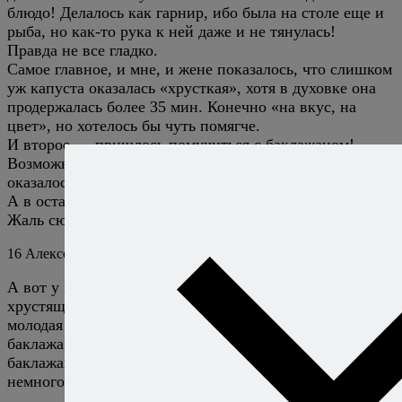
блюдо! Делалось как гарнир, ибо была на столе еще и
рыба, но как-то рука к ней даже и не тянулась!
Правда не все гладко.
Самое главное, и мне, и жене показалось, что слишком
уж капуста оказалась «хрусткая», хотя в духовке она
продержалась более 35 мин. Конечно «на вкус, на
цвет», но хотелось бы чуть помягче.
И второе — пришлось помучиться с баклажаном!
Возможно сорта разные, но отделить мякоть от кожуры
оказалось непросто!
А в остальном все замечательно.
Жаль сюда не вставить картинку, а то бы отчитался…
16
Алексей Онегин
29 июня 2020
Ответить
А вот у меня капуста сегодня вышла недостаточно
хрустящей. Вывод? От капусты зависит. Вам досталась
молодая и свежая, поздравляю! :) Что же до
баклажанов, то там всё просто, по идее. Но если
баклажаны крупные и толстые — просто готовим их
немного дольше.