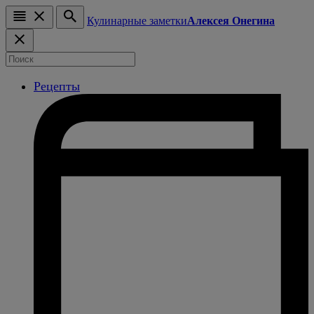
Кулинарные заметки
Алексея Онегина
Рецепты