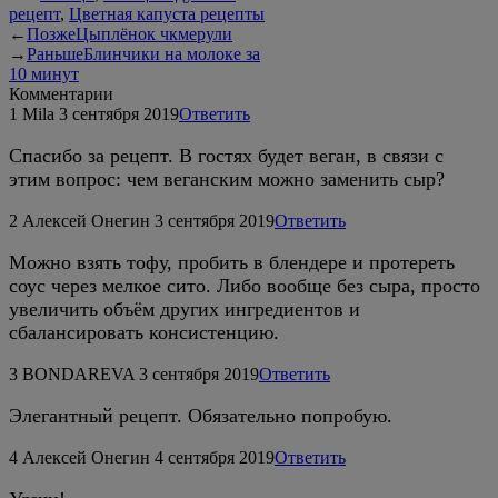
рецепт
,
Цветная капуста рецепты
←
Позже
Цыплёнок чкмерули
→
Раньше
Блинчики на молоке за
10 минут
Комментарии
1
Mila
3 сентября 2019
Ответить
Спасибо за рецепт. В гостях будет веган, в связи с
этим вопрос: чем веганским можно заменить сыр?
2
Алексей Онегин
3 сентября 2019
Ответить
Можно взять тофу, пробить в блендере и протереть
соус через мелкое сито. Либо вообще без сыра, просто
увеличить объём других ингредиентов и
сбалансировать консистенцию.
3
BONDAREVA
3 сентября 2019
Ответить
Элегантный рецепт. Обязательно попробую.
4
Алексей Онегин
4 сентября 2019
Ответить