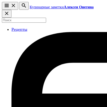
Кулинарные заметки
Алексея Онегина
Рецепты