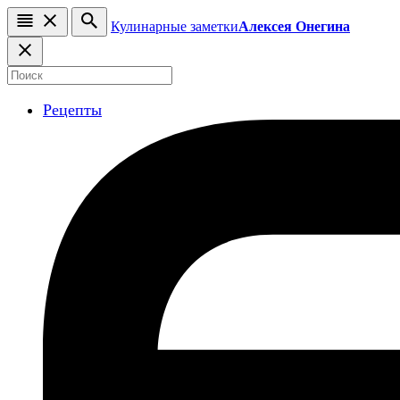
Кулинарные заметки
Алексея Онегина
Рецепты