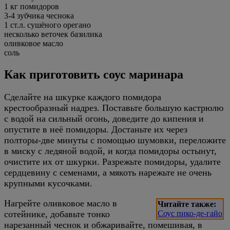
1 кг помидоров
3-4 зубчика чеснока
1 ст.л. сушёного орегано
несколько веточек базилика
оливковое масло
соль
Как приготовить соус маринара
Сделайте на шкурке каждого помидора
крестообразный надрез. Поставьте большую кастрюлю
с водой на сильный огонь, доведите до кипения и
опустите в неё помидоры. Достаньте их через
полторы-две минуты с помощью шумовки, переложите
в миску с ледяной водой, и когда помидоры остынут,
очистите их от шкурки. Разрежьте помидоры, удалите
сердцевину с семенами, а мякоть нарежьте не очень
крупными кусочками.
Нагрейте оливковое масло в
Читайте также:
сотейнике, добавьте тонко
Соус пико-де-гайо
нарезанный чеснок и обжаривайте, помешивая, в