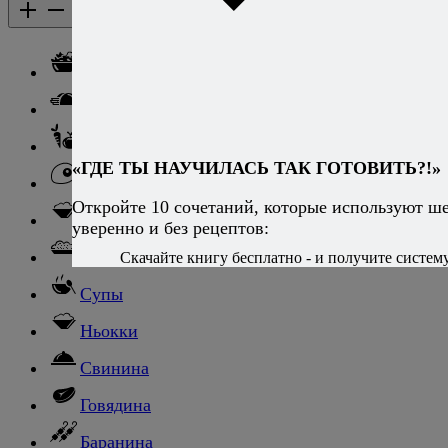
Каталог рецептов
Каталог рецептов
Салаты
Закуски
Блюда из овощей
«ГДЕ ТЫ НАУЧИЛАСЬ ТАК ГОТОВИТЬ?!»
Блюда из яиц
Откройте 10 сочетаний, которые используют ш
Паста
уверенно и без рецептов:
Ризотто
Скачайте книгу бесплатно - и получите систему,
Супы
Ньокки
Свинина
Говядина
Баранина