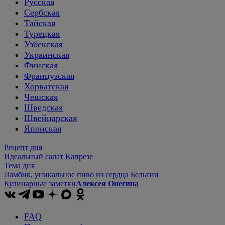
Русская
Сербская
Тайская
Турецкая
Узбекская
Украинская
Финская
Французская
Хорватская
Чешская
Шведская
Швейцарская
Японская
Рецепт дня
Идеальный салат Капрезе
Тема дня
Ламбик, уникальное пиво из сердца Бельгии
Кулинарные заметки
Алексея Онегина
FAQ