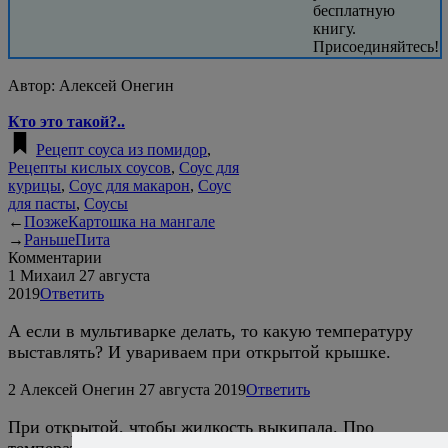
бесплатную
книгу.
Присоединяйтесь!
Автор:
Алексей Онегин
Кто это такой?..
Рецепт соуса из помидор
,
Рецепты кислых соусов
,
Соус для
курицы
,
Соус для макарон
,
Соус
для пасты
,
Соусы
←
Позже
Картошка на мангале
→
Раньше
Пита
Комментарии
1
Михаил
27 августа
2019
Ответить
А если в мультиварке делать, то какую температуру
выставлять? И увариваем при открытой крышке.
2
Алексей Онегин
27 августа 2019
Ответить
При открытой, чтобы жидкость выкипала. Про
температуру без понятия, от мультиварки зависит, но