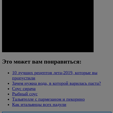
Это может вам понравиться:
10 лучших рецептов лета-2019, которые вы
пропустили
Зачем нужна вода, в которой варилась паста?
Соус сирача
Рыбный соус
Тальятелле с пармезаном и пекорино
Как итальянцы всех надули