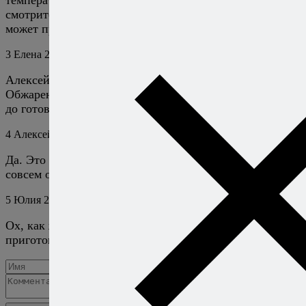
смотрите, чтобы соус не кипел слишком сильно, иначе
может пригореть.
3
Елена
27 августа 2019
Ответить
Алексей, благодарю за рецепт.
Обжаренный чеснок не надо вынимать, так и парить
до готовности вместе с помидорами?
4
Алексей Онегин
27 августа 2019
Ответить
Да. Это обычный приём для соуса маринара, и не
совсем обычный для настоящей итальянской кухни. :)
5
Юлия
2 сентября 2019
Ответить
Ох, как же вкусно Вы рассказываете). Обязательно
приготовлю. спасибо!
Добавить комментарий