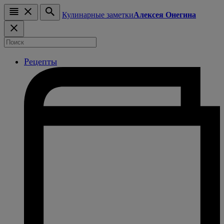
Кулинарные заметки
Алексея Онегина
Рецепты